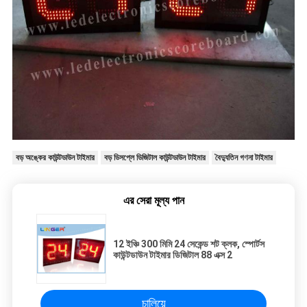
বড় অঙ্কের কাউন্টডাউন টাইমার
বড় ডিসপ্লে ডিজিটাল কাউন্টডাউন টাইমার
বৈদ্যুতিন গণনা টাইমার
এর সেরা মূল্য পান
12 ইঞ্চি 300 মিমি 24 সেকেন্ড শট ক্লক, স্পোর্টস
কাউন্টডাউন টাইমার ডিজিটাল 88 এক্স 2
চালিয়ে