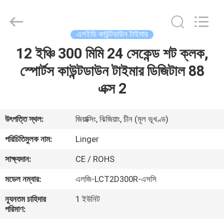
Linger
Electronic
Technology
Co.,
Ltd..
এলইডি কাউন্টডাউন টাইমার
All
Rights
12 ইঞ্চি 300 মিমি 24 সেকেন্ড শট ক্লক,
বাড়ি
Reserved.
স্পোর্টস কাউন্টডাউন টাইমার ডিজিটাল 88
পণ্য
এক্স 2
আমাদের
উৎপত্তি স্থল:
জিয়াক্সিং, ঝিজিয়াং, চীন (মূল ভূখণ্ড)
সম্পর্কে
পরিচিতিমুলক নাম:
Linger
সাক্ষ্যদান:
CE / ROHS
কারখানা
মডেল নম্বার:
এলজি-LCT2D300R-এসসি
ভ্রমণ
ন্যূনতম চাহিদার
1 ইউনিট
পরিমাণ:
মান