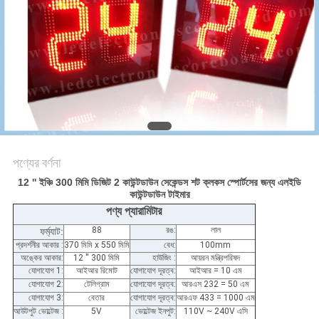
PRIVACY
POLICY
পণ্যের বর্ণনা
12 '' ইঞ্চি 300 মিমি ডিজিট 2 কাউন্টডাউন সেকেন্ডস শট ক্লকস স্পোর্টসের জন্য এলইডি
কাউন্টডাউন টাইমার
পণ্য প্যারামিটার
88
রঙ:
লাল
ফর্ম্যাট:
প্রদর্শনীর আকার :
370 মিমি x 550 মিমি
বেধ:
100mm
অঙ্কের আকার:
12 '' 300 মিমি
হাউজিং :
আয়রন মন্ত্রিপরিষদ
যোগাযোগ 1:
আইআর রিমোট
যোগাযোগ দূরত্ব:
আইআর = 10 এম
যোগাযোগ 2:
টেলিগ্রাম
যোগাযোগ দূরত্ব:
আরএস 232 = 50 এম
যোগাযোগ 3:
বেতার
যোগাযোগ দূরত্ব:
আরএফ 433 = 1000 এম
আউটপুট ভোল্টেজ :
5V
ভোল্টেজ ইনপুট:
110V ~ 240V এসি