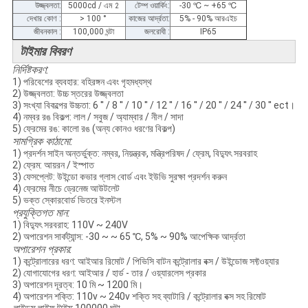
উজ্জ্বলতা:
5000cd / এম
টেম্প ওয়ার্কিং:
-30
℃
~ +65
℃
2
দেখার কোণ :
> 100 °
কাজের আর্দ্রতা:
5% - 90% আরএইচ
জীবনকাল :
100,000 ঘন্টা
জলরোধী :
IP65
টাইমার বিবরণ
নির্দিষ্টকরণ:
1) পরিবেশের ব্যবহার: বহিরঙ্গন এবং গৃহমধ্যস্থ
2) উজ্জ্বলতা: উচ্চ স্তরের উজ্জ্বলতা
3) সংখ্যা বিকল্পের উচ্চতা: 6 '' / 8 '' / 10 '' / 12 '' / 16 '' / 20 '' / 24 '' / 30 '' ect।
4) নম্বর রঙ বিকল্প: লাল / সবুজ / অ্যাম্বার / নীল / সাদা
5) ফ্রেমের রঙ: কালো রঙ (অন্য কোনও ধরণের বিকল্প)
সামগ্রিক কাঠামো:
1) প্রদর্শন সাইন অন্তর্ভুক্ত: নম্বর, নিয়ন্ত্রক, মন্ত্রিপরিষদ / ফ্রেম, বিদ্যুৎ সরবরাহ
2) ফ্রেম: আয়রন / ইস্পাত
3) ফেসপ্লেট: উইন্ডো কভার গ্লাস বোর্ড এবং ইউভি সুরক্ষা প্রদর্শন করুন
4) ফ্রেমের নীচে ড্রেনেজ আউটলেট
5) ভক্ত স্কোরবোর্ড ভিতরে ইনস্টল
প্রযুক্তিগত মান:
1) বিদ্যুৎ সরবরাহ: 110V ~ 240V
2) অপারেশন সার্কট্যান্স: -30 ~ ~ 65 ℃, 5% ~ 90% আপেক্ষিক আর্দ্রতা
অপারেশন প্রকার:
1) কন্ট্রোলারের ধরণ: আইআর রিমোট / পিভিসি বাটন কন্ট্রোলার বক্স / উইন্ডোজ সফ্টওয়্যার
2) যোগাযোগের ধরণ: আইআর / হার্ড - তার / ওয়্যারলেস প্রকার
3) অপারেশন দূরত্ব: 10 মি ~ 1200 মি।
4) অপারেশন শক্তি: 110v ~ 240v শক্তি সহ ব্যাটারি / কন্ট্রোলার বক্স সহ রিমোট