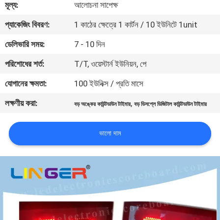
মূল্য:
আলোচনা সাপেক্ষ
নিয়ন্ত্রণ
প্যাকেজিং বিবরণ:
1 কাঠের ক্ষেত্রে 1 কার্টন / 10 ইউনিটে 1unit
যোগাযোগ
ডেলিভারি সময়:
7 - 10 দিন
করুন
পরিশোধের শর্ত:
T/T, ওয়েস্টার্ন ইউনিয়ন, পে
যোগানের ক্ষমতা:
100 ইউনিক্স / প্রতি মাসে
খবর
লক্ষণীয় করা:
,
বড় অঙ্কের কাউন্টডাউন টাইমার
বড় ডিসপ্লে ডিজিটাল কাউন্টডাউন টাইমার
উদ্ধৃতির
ভালো দাম
জন্য
আবেদন
সাইট
ম্যাপ