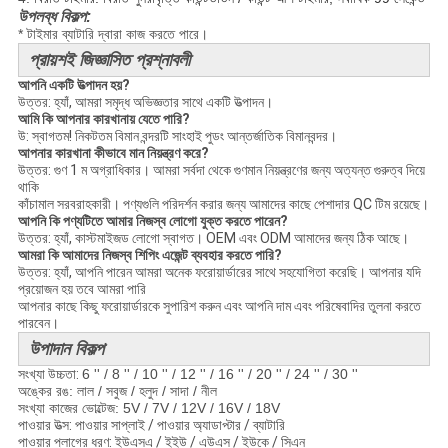
উপলব্ধ বিকল্প:
* টাইমার ব্যাটারি দ্বারা কাজ করতে পারে।
প্রায়শই জিজ্ঞাসিত প্রশ্নাবলী
আপনি একটি উত্পাদন হয়?
উত্তর: হ্যাঁ, আমরা সমৃদ্ধ অভিজ্ঞতার সাথে একটি উত্পাদন।
আমি কি আপনার কারখানায় যেতে পারি?
উ: স্বাগতম! নিকটতম বিমান বন্দরটি সাংহাই পুডং আন্তর্জাতিক বিমানবন্দর।
আপনার কারখানা কীভাবে মান নিয়ন্ত্রণ করে?
উত্তর: গুণ 1 ম অগ্রাধিকার। আমরা সর্বদা থেকে গুণমান নিয়ন্ত্রণের জন্য অত্যন্ত গুরুত্ব দিয়ে
থাকি
কাঁচামাল সরবরাহকারী। পণ্যগুলি পরিদর্শন করার জন্য আমাদের কাছে পেশাদার QC টিম রয়েছে।
আপনি কি পণ্যটিতে আমার নিজস্ব লোগো যুক্ত করতে পারেন?
উত্তর: হ্যাঁ, কাস্টমাইজড লোগো স্বাগত। OEM এবং ODM আমাদের জন্য ঠিক আছে।
আমরা কি আমাদের নিজস্ব শিপিং এজেন্ট ব্যবহার করতে পারি?
উত্তর: হ্যাঁ, আপনি পারেন আমরা অনেক ফরোয়ার্ডারের সাথে সহযোগিতা করেছি। আপনার যদি
প্রয়োজন হয় তবে আমরা পারি
আপনার কাছে কিছু ফরোয়ার্ডারকে সুপারিশ করুন এবং আপনি দাম এবং পরিষেবাদির তুলনা করতে
পারবেন।
উপাদান বিকল্প
সংখ্যা উচ্চতা:
6 '' / 8 '' / 10 '' / 12 '' / 16 '' / 20 '' / 24 '' / 30 ''
অঙ্কের রঙ: লাল / সবুজ / হলুদ / সাদা / নীল
সংখ্যা কাজের ভোল্টেজ: 5V / 7V / 12V / 16V / 18V
পাওয়ার উত্স: পাওয়ার সাপ্লাই / পাওয়ার অ্যাডাপ্টার / ব্যাটারি
পাওয়ার প্লাগের ধরণ: ইউএসএ / ইইউ / এউএস / ইউকে / সিএন