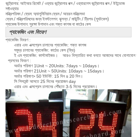
কন্ট্রোলার: আইআর রিমোট / ওয়্যার কন্ট্রোলার বক্স / ওয়্যারলেস কন্ট্রোলার বক্স / উইন্ডোজ
সফ্টওয়্যার
মন্ত্রিপরিষদ / ফ্রেম: অ্যালুমিনিয়াম ফ্রেম / আয়রন মন্ত্রিসভা
ফ্রেম / মন্ত্রিপরিষদের জন্য ইনস্টলেশন: ঝুলন্ত / মাউন্টিং / ট্রিপড (স্যুটকেস)
প্যাকেজ উপাদান: সুরক্ষা উপাদান এবং শক্ত কাগজ বা কাঠের কেস
প্যাকেজিং এবং বিতরণ
প্যাকেজিং বিবরণ :
এয়ার এবং এক্সপ্রেস চালানের প্যাকেজিং: শক্ত কাগজ
সমুদ্র চালানের প্যাকেজিং: কাঠের কেস (ফ্রি)
ই এম প্যাকেজিং: কাস্টমাইজড।
আরও বিস্তারিত কথা বলতে আমাদের সাথে যোগাযোগ
প্রসবের বিবরণ :
অর্ডার পরিমাণ 1Unit ~ 20Units: 7days ~ 10days।
অর্ডার পরিমাণ 21Unit ~ 50Units: 10days ~ 15days।
অর্ডার পরিমাণ> 50 ইউনিট: 15 দিন s 20 দিন।
সি শিপমেন্ট আসতে 25 দিনের প্রয়োজন day
এয়ার এবং এক্সপ্রেস চালানের পৌঁছতে 3-5 দিনের প্রয়োজন।