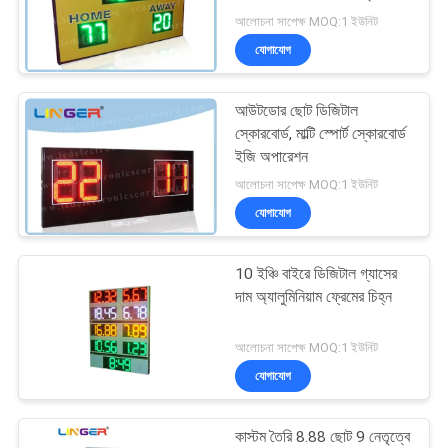
স্কোরবোর্ড
আলোচনা সাপেক্ষ MOQ:1 ইউনিট
PRIVACY
যোগাযোগ
POLICY
38
আউটডোর ছোট ডিজিটাল
এলইডি ক্রিকেট স্কোরবোর্ড
স্কোরবোর্ড, মাল্টি স্পোর্ট স্কোরবোর্ড
ইজি অপারেশন
আলোচনা সাপেক্ষ MOQ:1 ইউনিট
যোগাযোগ
10 ইঞ্চি বাইরে ডিজিটাল গ্যাসের
32
দাম অ্যালুমিনিয়াম ফ্রেমের চিহ্ন
LED বেসবল স্কোরবোর্ড
আলোচনা সাপেক্ষ MOQ:1 ইউনিট
যোগাযোগ
কাস্টম তৈরি 8.88 ছোট 9 নেতৃত্বে