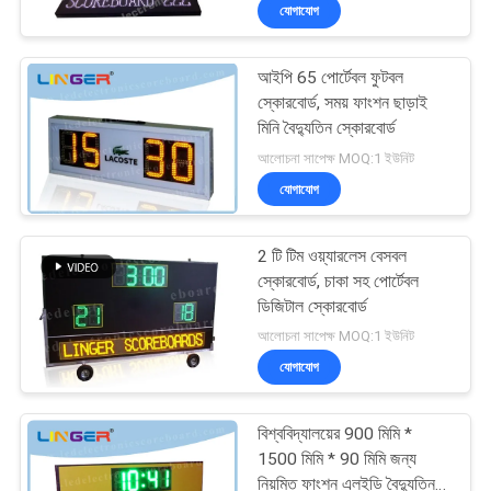
যোগাযোগ
নিয়ন্ত্রণ
আইপি 65 পোর্টেবল ফুটবল
যোগাযোগ
51
স্কোরবোর্ড, সময় ফাংশন ছাড়াই
করুন
মিনি বৈদ্যুতিন স্কোরবোর্ড
এলইডি বাস্কেটবল
আলোচনা সাপেক্ষ MOQ:1 ইউনিট
স্কোরবোর্ড
যোগাযোগ
খবর
2 টি টিম ওয়্যারলেস বেসবল
উদ্ধৃতির
স্কোরবোর্ড, চাকা সহ পোর্টেবল
জন্য
ডিজিটাল স্কোরবোর্ড
48
আলোচনা সাপেক্ষ MOQ:1 ইউনিট
আবেদন
যোগাযোগ
এলইডি গ্যাসের দাম সাইন
সাইট
বিশ্ববিদ্যালয়ের 900 মিমি *
ম্যাপ
1500 মিমি * 90 মিমি জন্য
নিয়মিত ফাংশন এলইডি বৈদ্যুতিন