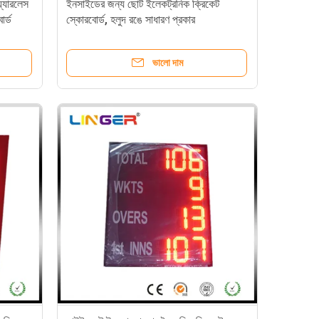
়্যারলেস
ইনসাইডের জন্য ছোট ইলেকট্রনিক ক্রিকেট
োর্ড
স্কোরবোর্ড, হলুদ রঙে সাধারণ প্রকার
ভালো দাম