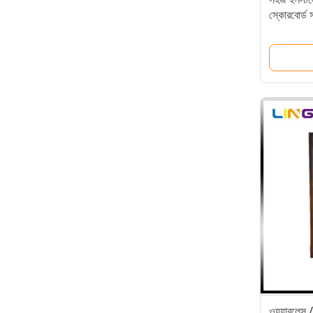
স্কোরবোর্ড স
ওয়্যারলেস /