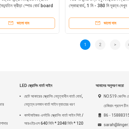
 বৈদ্যুতিন ক্রীড়া স্পোর বোর্ড board
স্কোরবোর্ড, 1 মি - 380 মি দূরত্ব দেখুন
ভালো দাম
ভালো দাম
1
2
>
LED স্ক্রোলিং বার্তা সাইন
আমাদের অনুসরণ করো
ছোট আকারের স্ক্রোলিং নেতৃত্বাধীন বার্তা বোর্ড,
NO.519 ঝেংসিং রোড
ডোর
নেতৃত্বে চলমান বার্তা সাইন হ্যাংয়ের ধরণ
চেজিয়াং প্রদেশ চীন
কাস্টমাইজড এলইডি স্ক্রোলিং বার্তা সাইন সিই /
86 - 1588831
েশাদার
আরএইচএস 640 মিমি * 2048 মিমি * 120
sarah@linger.