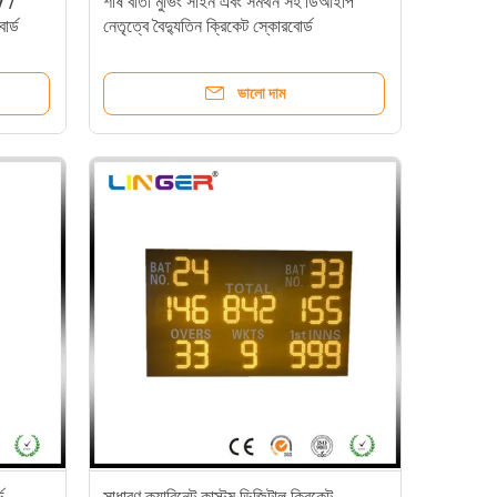
V /
শীর্ষ বার্তা মুভিং সাইন এবং সমর্থন সহ ডিআইপি
োর্ড
নেতৃত্বে বৈদ্যুতিন ক্রিকেট স্কোরবোর্ড
ভালো দাম
ড,
সাধারণ ক্যাবিনেট কাস্টম ডিজিটাল ক্রিকেট