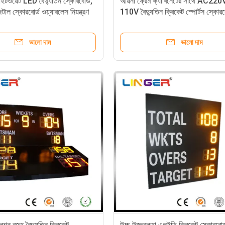
াইটওয়েট LED বৈদ্যুতিন স্কোরবোর্ড,
আয়না ফ্রেম ক্যাবিনেটের সাথে AC220
টাল স্কোরবোর্ড ওয়্যারলেস নিয়ন্ত্রণ
110V বৈদ্যুতিন ক্রিকেট স্পোর্টস স্কোরব
ভালো দাম
ভালো দাম
শন বৃহত বৈদ্যুতিন ক্রিকেট
উচ্চ উজ্জ্বলতা এলইডি ক্রিকেট স্কোরবোর্