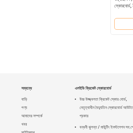
স্কোরবোর্ড,
সম্বন্ধে
এলইডি ক্রিকেট স্কোরবোর্ড
বাড়ি
উচ্চ উজ্জ্বলতা ক্রিকেট স্কোর বোর্ড,
পণ্য
নেতৃত্বাধীন বৈদ্যুতিন স্কোরবোর্ড আউট
আমাদের সম্পর্কে
প্রকার
খবর
বন্ধনী ঝুলন্ত / মাউন্টিং ইনস্টলেশন সহ প
সাইটম্যাপ