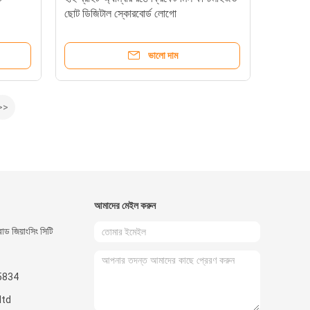
ছোট ডিজিটাল স্কোরবোর্ড লোগো
ভালো দাম
>>
আমাদের মেইল ​​করুন
 জিয়াংসিং সিটি
5834
ltd