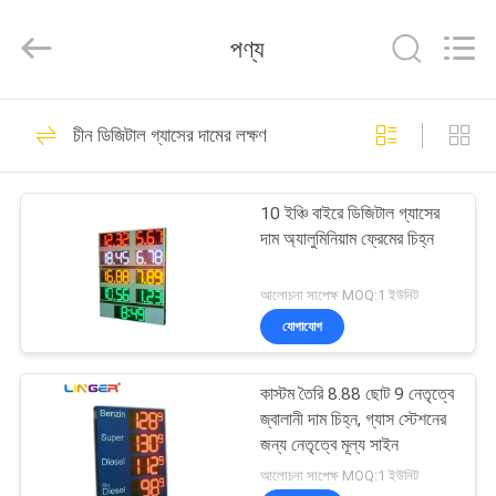
Linger
Electronic
Technology
পণ্য
Co.,
Ltd..
All
Rights
বাড়ি
Reserved.
73
চীন ডিজিটাল গ্যাসের দামের লক্ষণ
LED বৈদ্যুতিন স্কোরবোর্ড
পণ্য
10 ইঞ্চি বাইরে ডিজিটাল গ্যাসের
দাম অ্যালুমিনিয়াম ফ্রেমের চিহ্ন
আমাদের
সম্পর্কে
আলোচনা সাপেক্ষ MOQ:1 ইউনিট
যোগাযোগ
67
কারখানা
কাস্টম তৈরি 8.88 ছোট 9 নেতৃত্বে
ভ্রমণ
এলইডি ফুটবল স্কোরবোর্ড
জ্বালানী দাম চিহ্ন, গ্যাস স্টেশনের
জন্য নেতৃত্বে মূল্য সাইন
মান
আলোচনা সাপেক্ষ MOQ:1 ইউনিট