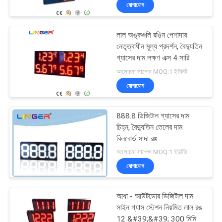
যোগাযোগ
নিয়ন্ত্রণ
লাল অঙ্কগুলি রঙিন পেশাদার
যোগাযোগ
51
নেতৃত্বাধীন মূল্য প্রদর্শন, বৈদ্যুতিন
করুন
গ্যাসের দাম লক্ষণ এক্স 4 সারি
এলইডি বাস্কেটবল
আলোচনা সাপেক্ষ MOQ:1 ইউনিট
স্কোরবোর্ড
যোগাযোগ
খবর
888.8 ডিজিটাল গ্যাসের দাম
উদ্ধৃতির
চিহ্ন, বৈদ্যুতিন তেলের দাম
জন্য
বিলবোর্ড সাদা রঙ
48
আলোচনা সাপেক্ষ MOQ:1 ইউনিট
আবেদন
যোগাযোগ
এলইডি গ্যাসের দাম সাইন
সাইট
আধা - আউটডোর ডিজিটাল দাম
ম্যাপ
সাইন গ্যাস স্টেশন নিয়মিত লাল রঙ
12 &#39;&#39; 300 মিমি