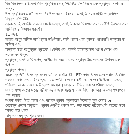
জিয়াজিং লিংগার ইলেকট্রনিক প্রযুক্তি কোং, লিমিটেড হ'ল বিজ্ঞান এবং প্রযুক্তি বিকাশের
সংগ্রহ,
উচ্চ প্রযুক্তির একটি কোম্পানির উৎপাদন ও বিক্রয়। এলইডি সহ এলইডি পণ্যগুলিতে
নিযুক্ত কম্পিউটার
স্কোরবোর্ড, এলইডি তেলের দাম ডিসপ্লে, এলইডি ক্লক ডিসপ্লে এবং এলইডি ইনডোর এবং
আউটডোর বিজ্ঞাপন প্রদর্শন
11 বছর.
রয়েছে প্রচুর অভিজ্ঞ হার্ডওয়্যার ইঞ্জিনিয়ার, সফটওয়্যার প্রোগ্রামার, পাশাপাশি ডাক্তার বা
মাস্টার এবং
অন্যান্য উচ্চ প্রযুক্তির প্রতিভা।
দেশীয় এবং বিদেশী ইলেকট্রনিক্স শিল্পের শোষণ এবং
সংহতকরণ উন্নত
প্রযুক্তি, এলইডি ডিসপ্লে, অটোমেশন সরঞ্জাম এবং অন্যান্য উচ্চ অঞ্চলের উত্পাদন এবং
উত্পাদন
প্রযুক্তি পণ্য।
আমরা প্রতিটি বিশেষ প্রয়োজন মেটাতে কাস্টম বিল্ট LED পণ্য বিশেষায়নের প্রতি নিবেদিত
গ্রাহক, পণ্য বাজার বিশ্ব জুড়ে। কোম্পানির চমৎকার কর্মী, প্রথম শ্রেণির উত্পাদন রয়েছে
পরিবেশ, কঠোর এবং দক্ষ উদ্যোগ ব্যবস্থা।
সংস্থার বিভিন্ন ধরণের পরীক্ষা রয়েছে
সমস্ত পণ্য কঠোর মানের পরীক্ষা করার জন্য সরঞ্জাম, এবং সিই এবং আরএইচএস শংসাপত্র
পাস করেছে।
সংস্থা সর্বদা "উচ্চ মানের এবং গ্রাহক প্রথম" ব্যবসায়ের উদ্দেশ্যে ঘুরে বেড়ায় on
শ্রেষ্ঠত্ব চেতনা অনুসরণ।
প্রথম শ্রেণীর গুণমান সহ, উচ্চ-মানের পরিষেবাগুলি নতুনের সাথে
মিলিত হতে থাকে
আধুনিক প্রযুক্তি প্রয়োজন।