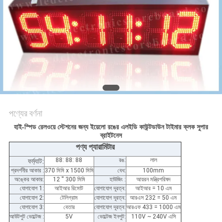
PRIVACY
POLICY
পণ্যের বর্ণনা
হাই-স্পিড রেলওয়ে স্টেশনের জন্য ইয়েলো রঙের এলইডি কাউন্টডাউন টাইমার ক্লক সুপার
ব্রাইটনেস
পণ্য প্যারামিটার
88: 88: 88
রঙ:
লাল
ফর্ম্যাট:
প্রদর্শনীর আকার :
370 মিমি x 1500 মিমি
বেধ:
100mm
অঙ্কের আকার:
12 '' 300 মিমি
হাউজিং :
আয়রন মন্ত্রিপরিষদ
যোগাযোগ 1:
আইআর রিমোট
যোগাযোগ দূরত্ব:
আইআর = 10 এম
যোগাযোগ 2:
টেলিগ্রাম
যোগাযোগ দূরত্ব:
আরএস 232 = 50 এম
যোগাযোগ 3:
বেতার
যোগাযোগ দূরত্ব:
আরএফ 433 = 1000 এম
আউটপুট ভোল্টেজ :
5V
ভোল্টেজ ইনপুট:
110V ~ 240V এসি