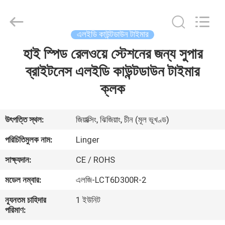
Linger
Electronic
Technology
Co.,
Ltd..
এলইডি কাউন্টডাউন টাইমার
All
Rights
হাই স্পিড রেলওয়ে স্টেশনের জন্য সুপার
বাড়ি
Reserved.
ব্রাইটনেস এলইডি কাউন্টডাউন টাইমার
পণ্য
ক্লক
আমাদের
উৎপত্তি স্থল:
জিয়াক্সিং, ঝিজিয়াং, চীন (মূল ভূখণ্ড)
সম্পর্কে
পরিচিতিমুলক নাম:
Linger
সাক্ষ্যদান:
CE / ROHS
কারখানা
মডেল নম্বার:
এলজি-LCT6D300R-2
ভ্রমণ
ন্যূনতম চাহিদার
1 ইউনিট
পরিমাণ:
মান