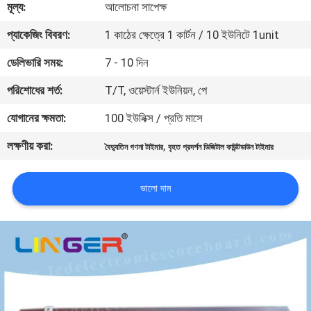
মূল্য:
আলোচনা সাপেক্ষ
নিয়ন্ত্রণ
প্যাকেজিং বিবরণ:
1 কাঠের ক্ষেত্রে 1 কার্টন / 10 ইউনিটে 1unit
যোগাযোগ
ডেলিভারি সময়:
7 - 10 দিন
করুন
পরিশোধের শর্ত:
T/T, ওয়েস্টার্ন ইউনিয়ন, পে
যোগানের ক্ষমতা:
100 ইউনিক্স / প্রতি মাসে
খবর
লক্ষণীয় করা:
,
বৈদ্যুতিন গণনা টাইমার
বৃহত প্রদর্শন ডিজিটাল কাউন্টডাউন টাইমার
উদ্ধৃতির
ভালো দাম
জন্য
আবেদন
সাইট
ম্যাপ