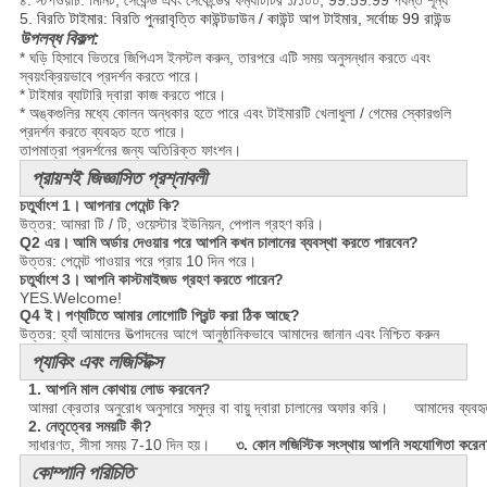
৪. স্টপওয়াচ: মিনিট, সেকেন্ড এবং সেকেন্ডের ফর্ম্যাটটির ১/১০০, 99:59:99 পর্যন্ত শূন্য
5.
বিরতি টাইমার: বিরতি পুনরাবৃত্তি কাউন্টডাউন / কাউন্ট আপ টাইমার, সর্বোচ্চ 99 রাউন্ড
উপলব্ধ বিকল্প:
* ঘড়ি হিসাবে ভিতরে জিপিএস ইনস্টল করুন, তারপরে এটি সময় অনুসন্ধান করতে এবং
স্বয়ংক্রিয়ভাবে প্রদর্শন করতে পারে।
* টাইমার ব্যাটারি দ্বারা কাজ করতে পারে।
* অঙ্কগুলির মধ্যে কোলন অন্ধকার হতে পারে এবং টাইমারটি খেলাধুলা / গেমের স্কোরগুলি
প্রদর্শন করতে ব্যবহৃত হতে পারে।
তাপমাত্রা প্রদর্শনের জন্য অতিরিক্ত ফাংশন।
প্রায়শই জিজ্ঞাসিত প্রশ্নাবলী
চতুর্থাংশ 1।
আপনার পেমেন্ট কি?
উত্তর: আমরা টি / টি, ওয়েস্টার ইউনিয়ন, পেপাল গ্রহণ করি।
Q2 এর।
আমি অর্ডার দেওয়ার পরে আপনি কখন চালানের ব্যবস্থা করতে পারবেন?
উত্তর: পেমেন্ট পাওয়ার পরে প্রায় 10 দিন পরে।
চতুর্থাংশ 3।
আপনি কাস্টমাইজড গ্রহণ করতে পারেন?
YES.Welcome!
Q4 ই।
পণ্যটিতে আমার লোগোটি প্রিন্ট করা ঠিক আছে?
উত্তর: হ্যাঁ
আমাদের উত্পাদনের আগে আনুষ্ঠানিকভাবে আমাদের জানান এবং নিশ্চিত করুন
প্যাকিং এবং লজিস্টিক্স
1. আপনি মাল কোথায় লোড করবেন?
আমরা ক্রেতার অনুরোধ অনুসারে সমুদ্র বা বায়ু দ্বারা চালানের অফার করি।
আমাদের ব্যবহৃত 
2. নেতৃত্বের সময়টি কী?
সাধারণত, সীসা সময় 7-10 দিন হয়।
৩. কোন লজিস্টিক সংস্থায় আপনি সহযোগিতা করে
কোম্পানি পরিচিতি