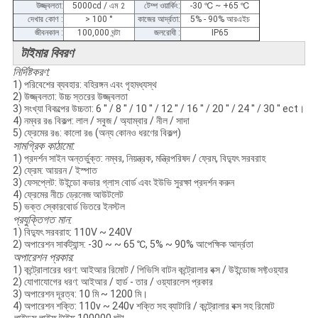
উজ্জ্বলতা:
5000cd / এম
টেম্প ওয়ার্কিং:
-30
℃
~ +65
℃
2
দেখার কোণ :
> 100 °
কাজের আর্দ্রতা:
5% - 90% আরএইচ
জীবনকাল :
100,000 ঘন্টা
জলরোধী :
IP65
টাইমার বিবরণ
নির্দিষ্টকরণ:
1) পরিবেশের ব্যবহার: বহিরঙ্গন এবং গৃহমধ্যস্থ
2) উজ্জ্বলতা: উচ্চ স্তরের উজ্জ্বলতা
3) সংখ্যা বিকল্পের উচ্চতা: 6 '' / 8 '' / 10 '' / 12 '' / 16 '' / 20 '' / 24 '' / 30 '' ect।
4) নম্বর রঙ বিকল্প: লাল / সবুজ / অ্যাম্বার / নীল / সাদা
5) ফ্রেমের রঙ: কালো রঙ (অন্য কোনও ধরণের বিকল্প)
সামগ্রিক কাঠামো:
1) প্রদর্শন সাইন অন্তর্ভুক্ত: নম্বর, নিয়ন্ত্রক, মন্ত্রিপরিষদ / ফ্রেম, বিদ্যুৎ সরবরাহ
2) ফ্রেম: আয়রন / ইস্পাত
3) ফেসপ্লেট: উইন্ডো কভার গ্লাস বোর্ড এবং ইউভি সুরক্ষা প্রদর্শন করুন
4) ফ্রেমের নীচে ড্রেনেজ আউটলেট
5) ভক্ত স্কোরবোর্ড ভিতরে ইনস্টল
প্রযুক্তিগত মান:
1) বিদ্যুৎ সরবরাহ: 110V ~ 240V
2) অপারেশন সার্কট্যান্স: -30 ~ ~ 65 ℃, 5% ~ 90% আপেক্ষিক আর্দ্রতা
অপারেশন প্রকার:
1) কন্ট্রোলারের ধরণ: আইআর রিমোট / পিভিসি বাটন কন্ট্রোলার বক্স / উইন্ডোজ সফ্টওয়্যার
2) যোগাযোগের ধরণ: আইআর / হার্ড - তার / ওয়্যারলেস প্রকার
3) অপারেশন দূরত্ব: 10 মি ~ 1200 মি।
4) অপারেশন শক্তি: 110v ~ 240v শক্তি সহ ব্যাটারি / কন্ট্রোলার বক্স সহ রিমোট