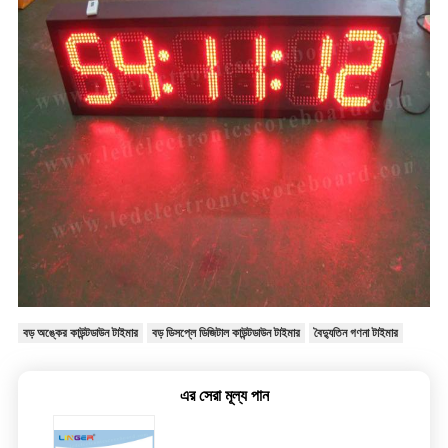
বড় অঙ্কের কাউন্টডাউন টাইমার
বড় ডিসপ্লে ডিজিটাল কাউন্টডাউন টাইমার
বৈদ্যুতিন গণনা টাইমার
এর সেরা মূল্য পান