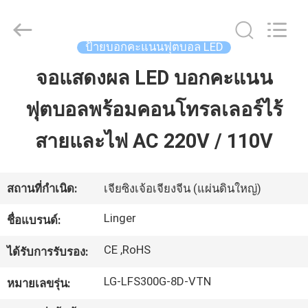
2026
Jiaxing
Linger
Electronic
Technology
ป้ายบอกคะแนนฟุตบอล LED
Co.,
Ltd..
All
จอแสดงผล LED บอกคะแนน
บ้าน
Rights
Reserved.
ฟุตบอลพร้อมคอนโทรลเลอร์ไร้
สินค้า
สายและไฟ AC 220V / 110V
เกี่ยว
สถานที่กำเนิด:
เจียซิงเจ้อเจียงจีน (แผ่นดินใหญ่)
กับ
Linger
ชื่อแบรนด์:
เรา
CE ,RoHS
ได้รับการรับรอง:
LG-LFS300G-8D-VTN
หมายเลขรุ่น:
ทัวร์