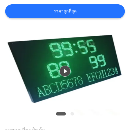
ใบ
ราคาถูกที่สุด
เสนอ
ราคา
แผนผัง
เว็บไซต์
PRIVACY
POLICY
รายละเอียดสินค้า