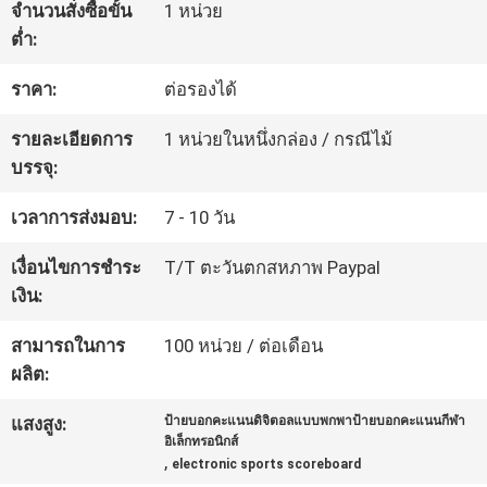
จำนวนสั่งซื้อขั้น
1 หน่วย
โรงงาน
ต่ำ:
ราคา:
ต่อรองได้
ควบคุม
รายละเอียดการ
1 หน่วยในหนึ่งกล่อง / กรณีไม้
คุณภาพ
บรรจุ:
เวลาการส่งมอบ:
7 - 10 วัน
ติดต่อ
เงื่อนไขการชำระ
T/T ตะวันตกสหภาพ Paypal
เรา
เงิน:
สามารถในการ
100 หน่วย / ต่อเดือน
ข่าว
ผลิต:
แสงสูง:
ป้ายบอกคะแนนดิจิตอลแบบพกพาป้ายบอกคะแนนกีฬา
อิเล็กทรอนิกส์
ขอ
,
electronic sports scoreboard