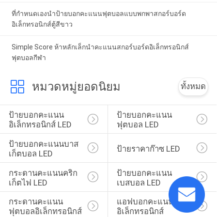
ที่กำหนดเองนำป้ายบอกคะแนนฟุตบอลแบบพกพาสกอร์บอร์ด
อิเล็กทรอนิกส์ตู้สีขาว
Simple Score ห้าหลักเล็กนำคะแนนสกอร์บอร์ดอิเล็กทรอนิกส์
ฟุตบอลกีฬา
หมวดหมู่ยอดนิยม
ทั้งหมด
ป้ายบอกคะแนน
ป้ายบอกคะแนน
อิเล็กทรอนิกส์ LED
ฟุตบอล LED
ป้ายบอกคะแนนบาส
ป้ายราคาก๊าซ LED
เก็ตบอล LED
กระดานคะแนนคริก
ป้ายบอกคะแนน
เก็ตไฟ LED
เบสบอล LED
กระดานคะแนน
แอฟบอกคะแนน
ฟุตบอลอิเล็กทรอนิกส์
อิเล็กทรอนิกส์