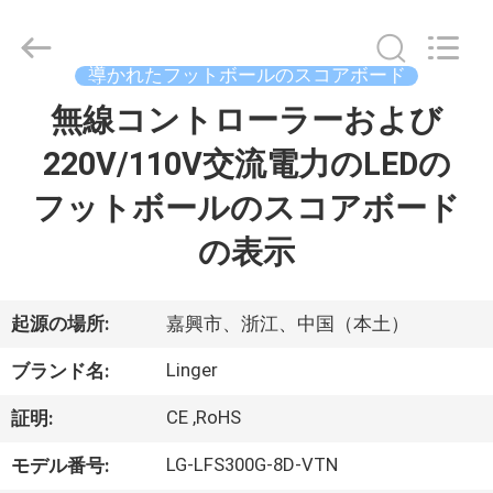
supplier.
Copyright
©
2017
-
導かれたフットボールのスコアボード
2026
Jiaxing
Linger
無線コントローラーおよび
家
Electronic
Technology
Co.,
220V/110V交流電力のLEDの
Ltd..
All
プ
Rights
フットボールのスコアボード
Reserved.
ロ
の表示
ダ
ク
起源の場所:
嘉興市、浙江、中国（本土）
ト
Linger
ブランド名:
CE ,RoHS
証明:
私
LG-LFS300G-8D-VTN
モデル番号: