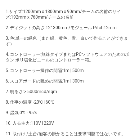
1.サイズ:1200mm x 1800mm x 90mm/チームの名前のサイ
ズ:192mm x 768mm/チームの名前
2. ディジットの高さ:12" 300mm/モジュール:Pitch12mm
3. 色:単一の緑色（また緑、黄色、青、白いで作ることができま
す）
4. コントローラー:無線タイプまたはPCソフトウェアのためのボ
タン ポリ塩化ビニールのコントローラー箱。
5. コントローラー操作の間隔:1m | 500m
6. スコアボードの眺めの間隔:1m | 300m
7. 明るさ:> 5000mcd/sqm
8. 仕事の温度:-20℃ | 60℃
9. 湿気:0% - 95%
10. 入る主力:110V | 220V
11. 取付け:/土台/顧客の掛かることは要求問題ではないです。