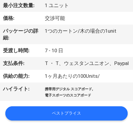
達
最小注文数量:
1 ユニット
に
価格:
交渉可能
つ
パッケージの詳
1つのカートン/木の場合の1unit
い
細:
て
受渡し時間:
7 - 10 日
支払条件:
T ・ T、ウェスタンユニオン、Paypal
工
供給の能力:
1ヶ月あたりの100Units/
場
,
ハイライト:
旅
携帯用デジタル スコアボード
電子スポーツのスコアボード
行
ベストプライス
品