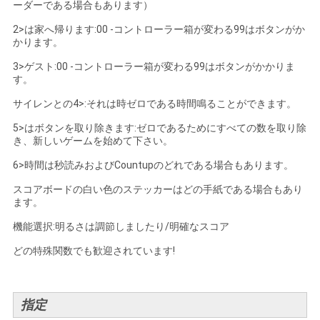
求
ーダーである場合もあります）
し
2>は家へ帰ります:00 -コントローラー箱が変わる99はボタンがか
かります。
な
3>ゲスト:00 -コントローラー箱が変わる99はボタンがかかりま
す。
さ
サイレンとの4>:それは時ゼロである時間鳴ることができます。
い
5>はボタンを取り除きます:ゼロであるためにすべての数を取り除
き、新しいゲームを始めて下さい。
地
6>時間は秒読みおよびCountupのどれである場合もあります。
スコアボードの白い色のステッカーはどの手紙である場合もあり
図
ます。
機能選択:明るさは調節しましたり/明確なスコア
PRIVACY
どの特殊関数でも歓迎されています!
POLICY
指定