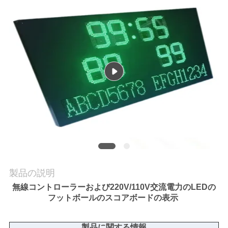
質
管
理
私
達
に
連
絡
製品の説明
し
無線コントローラーおよび220V/110V交流電力のLEDの
フットボールのスコアボードの表示
な
さ
製品に関する情報