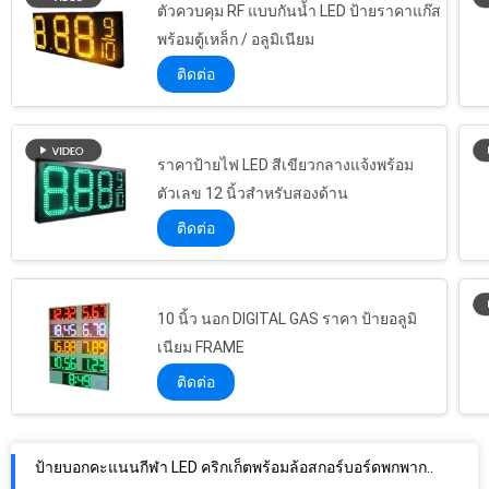
ตัวควบคุม RF แบบกันน้ำ LED ป้ายราคาแก๊ส
8 &#39;&#39; 200 มม. ความสูงคริกเก็ตดิจิตอลคะแนนบอร์ดแสดงผลพร้อมกล่องควบคุม PVC
พร้อมตู้เหล็ก / อลูมิเนียม
ตัวเลข 12 นิ้วสีแดง LED ป้ายบอกคะแนนคริกเก็ตแขวน / ติดตั้ง
ติดต่อ
สกอร์บอร์ดเดสก์ท็อปมัลติสปอร์ต, คริกเก็ตสกอร์บอร์ดดิจิตอลประเภทกลางแจ้ง
สกอร์บอร์ดดิจิตอลขนาดเล็กแบบพกพาสีเทาเหลือง
8 นิ้ว 200 มม. คริกเก็ตสกอร์บอร์ดอิเล็กทรอนิกส์แบบพกพาพร้อมสติกเกอร์สีขาวกันน้ำ
ราคาป้ายไฟ LED สีเขียวกลางแจ้งพร้อม
กระดานคะแนนคริกเก็ตดิจิตอลระดับ IP65, กระดานคะแนนกีฬาหลายจอ 7 ส่วนแสดงผล
ตัวเลข 12 นิ้วสำหรับสองด้าน
การออกแบบที่กำหนดเอง LED Cricket Scoreboard พร้อม Mini Repeater 1200 มม. * 2000 มม. * 100 มม
ติดต่อ
21 คะแนนกระดานคะแนนคริกเก็ตอิเล็กทรอนิกส์ในการดำเนินงานที่เรียบง่ายสีแดง
เหล็ก / โครงเหล็ก LED คริกเก็ตสกอร์บอร์ดรีโมท 12 นิ้ว 300 มม. ความสูงหลัก
ติดตั้งง่าย LED คริกเก็ตสกอร์บอร์ดสีเหลืองอำพันตัวเลขสี 110V ~ 240V กำลังไฟฟ้าเข้า
10 นิ้ว นอก DIGITAL GAS ราคา ป้ายอลูมิ
เหลือง Scoreboard คริกเก็ตอิเล็กทรอนิกส์, คริกเก็ตสกอร์บอร์ดดิจิตอลกันน้ำกรอบ
เนียม FRAME
สกอร์บอร์ดคริกเก็ต LED กันน้ำป้องกันรังสียูวีสีเหลือง 110V ~ 240V
ติดต่อ
ป้ายบอกคะแนนกีฬา LED คริกเก็ตพร้อมล้อสกอร์บอร์ดพกพากลางแจ้งสำหรับคริกเก็ต
ใช้งานง่ายควบคุมกล่องไฟ LED บอกคะแนนฟุตบอลที่มีความสว่างสูงนำ
การติดตั้งป้ายบอกคะแนนฟุตบอลอเนกประสงค์แบบพกพาแขวน / ติดตั้ง