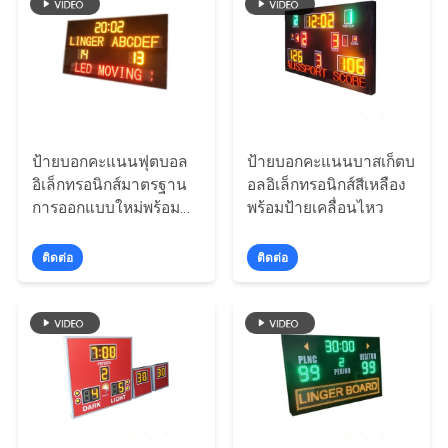
ใบ
เสนอ
ราคา
ป้ายบอกคะแนนฟุตบอล
ป้ายบอกคะแนนบาสเก็ตบ
แผนผัง
อิเล็กทรอนิกส์มาตรฐาน
อลอิเล็กทรอนิกส์สีเหลือง
การออกแบบใหม่พร้อมชื่อ
พร้อมป้ายเคลื่อนไหว
เว็บไซต์
ทีมและป้ายย้าย
ติดต่อ
ติดต่อ
PRIVACY
POLICY