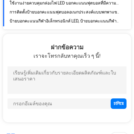
ป้ายบอกคะแนนกีฬาอิเล็กทรอนิกส์ LED, ป้ายบอกคะแนนกีฬาหลายหน้ากัน UV
โปรแกรมบอกคะแนนฟุตบอลแบบพกพาในเชิงพาณิชย์ที่มีตัวยึดแบบแขวน
บอร์ดแสดงผลคะแนนดิจิตอลความละเอียดสูงสำหรับฟุตบอล OEM / ODM
การออกแบบที่กำหนดเองและฟังก์ชั่นพิเศษนำคณะกรรมการฟุตบอลอิเล็กทรอนิกส์ฟุตบอลสำหรับกลางแจ้ง
สกอร์บอร์ดฟุตบอล LED ในร่มแบบไร้สายพร้อมแสดงเวลา / คะแนน
ฝากข้อความ
เราจะโทรกลับหาคุณเร็ว ๆ นี้!