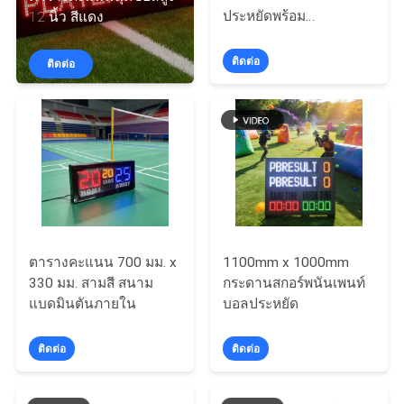
ประหยัดพร้อม
12 นิ้ว สีแดง
โรงงาน
รีโมทคอนโทรลไร้สาย
ติดต่อ
ติดต่อ
ควบคุม
คุณภาพ
ติดต่อ
เรา
ตารางคะแนน 700 มม. x
1100mm x 1000mm
330 มม. สามสี สนาม
กระดานสกอร์พนันเพนท์
แบดมินตันภายใน
บอลประหยัด
ข่าว
ติดต่อ
ติดต่อ
ขอ