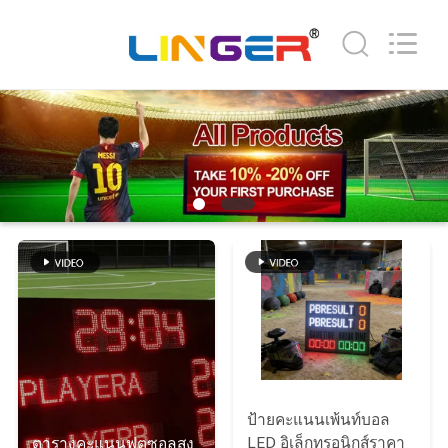
2026
Jiaxing
Linger
Electronic
Technology
Co.,
Ltd..
All
บ้าน
Rights
Reserved.
สินค้า
เกี่ยว
กับ
เรา
ป้ายคะแนนเพ้นท์บอล
ทัวร์
LED อิเล็กทรอนิกส์ราคา
ตารางคะแนนฟุตซอลสูง