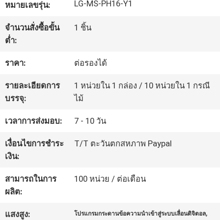
LG-MS-PH16-Y1
หมายเลขรุ่น:
โรงงาน
จำนวนสั่งซื้อขั้น
1 ชิ้น
ต่ำ:
ควบคุม
ราคา:
ต่อรองได้
คุณภาพ
รายละเอียดการ
1 หน่วยใน 1 กล่อง / 10 หน่วยใน 1 กรณี
บรรจุ:
ไม้
ติดต่อ
เวลาการส่งมอบ:
7 - 10 วัน
เรา
เงื่อนไขการชำระ
T/T ตะวันตกสหภาพ Paypal
เงิน:
ข่าว
สามารถในการ
100 หน่วย / ต่อเดือน
ผลิต:
ขอ
,
แสงสูง:
โปรแกรมกระดานข้อความนำเข้าสู่ระบบเลื่อนดิจิตอล