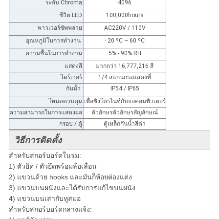
ระดับ Chroma:
4096
ชีวิต LED:
100,000hours
พาวเวอร์ซัพพลาย:
AC220V / 110V
อุณหภูมิในการทำงาน :
- 20 ºC ~ 60 ºC
ความชื้นในการทำงาน:
5% - 90% RH
แสดงสี:
มากกว่า 16,777,216 สี
ไดร์เวอร์:
1/4 สแกนกระแสคงที่
กันน้ำ :
IP54 / IP65
โหมดควบคุม:
เพื่อซิงโครไนซ์กับจอคอมพิวเตอร์
ความสามารถในการแสดงผล:
ตัวอักษรตัวอักษรสัญลักษณ์
กรอบ / ตู้:
ตู้เหล็กกันน้ำสีดำ
วิธีการติดตั้ง
สำหรับสกอร์บอร์ดในร่ม:
1) ตัวยึด / ตัวยึดพร้อมล้อเลื่อน
2) แขวนด้วย hooks และมันก็ห้อยต่องแต่ง
3) แขวนบนผนังและได้รับการแก้ไขบนผนัง
4) แขวนบนเสากับหูสมอ
สำหรับสกอร์บอร์ดกลางแจ้ง: