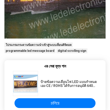
โปรแกรมกระดานข้อความนำเข้าสู่ระบบเลื่อนดิจิตอล
programmable led message board
digital scrolling sign
এর সেরা মূল্য পান
ป้ายข้อความเลื่อนไฟ LED แบบกำหนด
เอง CE / ROHS ได้รับการอนุมัติ 640
มม. * 2048 มม. * 120 มม
চালিয়ে