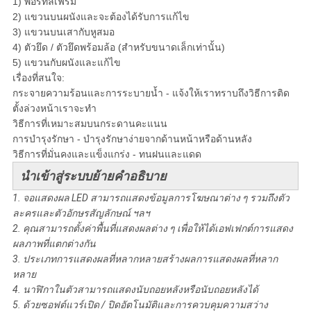
1) พอร์ทัลเฟรม
2) แขวนบนผนังและจะต้องได้รับการแก้ไข
3) แขวนบนเสากับหูสมอ
4) ตัวยึด / ตัวยึดพร้อมล้อ (สำหรับขนาดเล็กเท่านั้น)
5) แขวนกับผนังและแก้ไข
เรื่องที่สนใจ:
กระจายความร้อนและการระบายน้ำ - แจ้งให้เราทราบถึงวิธีการติด
ตั้งล่วงหน้าเราจะทำ
วิธีการที่เหมาะสมบนกระดานคะแนน
การบำรุงรักษา - บำรุงรักษาง่ายจากด้านหน้าหรือด้านหลัง
วิธีการที่มั่นคงและแข็งแกร่ง - ทนฝนและแดด
นำเข้าสู่ระบบย้ายคำอธิบาย
1. จอแสดงผล LED สามารถแสดงข้อมูลการโฆษณาต่าง ๆ รวมถึงตัว
ละครและตัวอักษรสัญลักษณ์ ฯลฯ
2. คุณสามารถตั้งค่าพื้นที่แสดงผลต่าง ๆ เพื่อให้ได้เอฟเฟกต์การแสดง
ผลภาพที่แตกต่างกัน
3. ประเภทการแสดงผลที่หลากหลายสร้างผลการแสดงผลที่หลาก
หลาย
4. นาฬิกาในตัวสามารถแสดงนับถอยหลังหรือนับถอยหลังได้
5. ด้วยซอฟต์แวร์เปิด / ปิดอัตโนมัติและการควบคุมความสว่าง