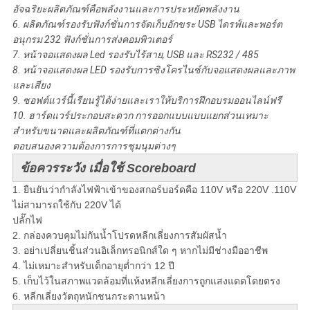
อัจฉริยะผลิตภัณฑ์คือพลังงานและการประหยัดพลังงาน
6. ผลิตภัณฑ์รองรับฟังก์ชั่นการจัดเก็บอักขระ USB ไดรฟ์และพอร์ต
อนุกรม 232 ฟังก์ชั่นการส่งคอมพิวเตอร์
7. หน้าจอแสดงผล Led รองรับไร้สาย, USB และ RS232 / 485
8. หน้าจอแสดงผล LED รองรับการซิงโครไนซ์กับจอแสดงผลและภาพ
และเสียง
9. ซอฟต์แวร์นี้เรียนรู้ได้ง่ายและเราให้บริการฝึกอบรมออนไลน์ฟรี
10. ฮาร์ดแวร์ประกอบสะดวก
การออกแบบแบบแยกส่วนเหมาะ
สำหรับขนาดและผลิตภัณฑ์ที่แตกต่างกัน
ตอบสนองความต้องการการชุมนุมต่างๆ
ข้อควรระวัง
เมื่อใช้ Scoreboard
1. ยืนยันว่ากำลังไฟฟ้าเข้าของสกอร์บอร์ดคือ 110V หรือ 220V .110V
ไม่สามารถใช้กับ 220V ได้
ปลั๊กไฟ
2. กล่องควบคุมไม่กันน้ำโปรดหลีกเลี่ยงการสัมผัสน้ำ
3. อย่าเปลี่ยนชิ้นส่วนอิเล็กทรอนิกส์ใด ๆ หากไม่มีช่างมืออาชีพ
4. ไม่เหมาะสำหรับเด็กอายุต่ำกว่า 12 ปี
5. เก็บไว้ในสภาพแวดล้อมที่แห้งหลีกเลี่ยงการถูกแสงแดดโดยตรง
6. หลีกเลี่ยงวัตถุหนักชนกระดานหน้า