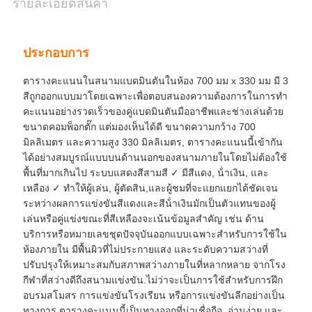
รายละเอียดสินค้า
ประกอบการ
ตารางคะแนนในสนามแบดมินตันในห้อง 700 มม x 330 มม มี 3
สีถูกออกแบบมาโดยเฉพาะเพื่อตอบสนองความต้องการในการทํา
คะแนนอย่างรวดเร็วของคู่แบดมินตันมืออาชีพและช่างเล่นด้วย
ขนาดคอมพ็อกตั๊ก แต่มองเห็นได้ดี ขนาดความกว้าง 700
มิลลิเมตร และความสูง 330 มิลลิเมตร, ตารางคะแนนนี้เข้ากัน
ได้อย่างสมบูรณ์แบบบนด้านนอกของสนามภายในโดยไม่ต้องใช้
พื้นที่มากเกินไป ระบบแสดงสีสามสี ✓ มีสีแดง, น้ําเงิน, และ
เหลือง ✓ ทําให้ผู้เล่น, ผู้ตัดสิน,และผู้ชมที่จะแยกแยกได้ชัดเจน
ระหว่างผลการแข่งขันสีแดงและสีน้ําเงินมักเป็นตัวแทนของผู้
เล่นหรือคู่แข่งขณะที่สีเหลืองจะเน้นข้อมูลสําคัญ เช่น ด้าน
บริการหรือหมายเลขชุดปัจจุบันออกแบบเฉพาะสําหรับการใช้ใน
ห้องภายใน มีพื้นผิวที่ไม่ประกายแสง และระดับความสว่างที่
ปรับปรุงให้เหมาะสมกับสภาพสว่างภายในที่หลากหลาย จากโรง
กีฬาที่สว่างดีถึงสนามแข่งขัน.ไม่ว่าจะเป็นการใช้สําหรับการฝึก
อบรมสโมสร การแข่งขันโรงเรียน หรือการแข่งขันลีกอย่างเป็น
ทางการ ตารางคะแนนนี้เป็นทางออกที่น่าเชื่อถือ, อ่านง่าย และ