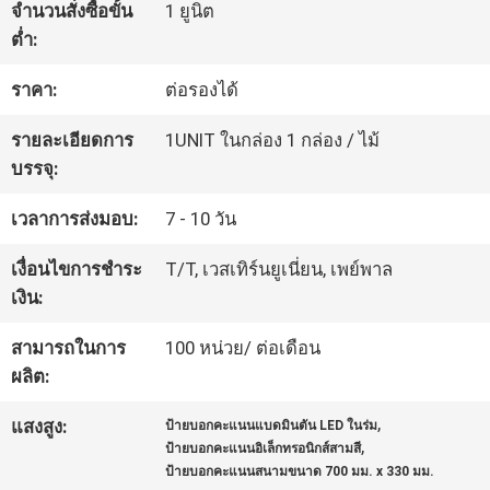
จำนวนสั่งซื้อขั้น
1 ยูนิต
โรงงาน
ต่ำ:
ราคา:
ต่อรองได้
ควบคุม
รายละเอียดการ
1UNIT ในกล่อง 1 กล่อง / ไม้
คุณภาพ
บรรจุ:
เวลาการส่งมอบ:
7 - 10 วัน
ติดต่อ
เงื่อนไขการชำระ
T/T, เวสเทิร์นยูเนี่ยน, เพย์พาล
เรา
เงิน:
สามารถในการ
100 หน่วย/ ต่อเดือน
ข่าว
ผลิต:
,
แสงสูง:
ป้ายบอกคะแนนแบดมินตัน LED ในร่ม
,
ป้ายบอกคะแนนอิเล็กทรอนิกส์สามสี
ขอ
ป้ายบอกคะแนนสนามขนาด 700 มม. x 330 มม.