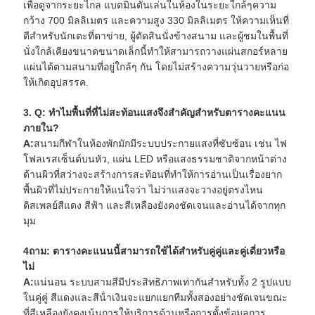
เพื่อดูจากระยะไกล แบดมินตันเล่นในห้องในระยะใกล้ๆความ
กว้าง 700 มิลลิเมตร และความสูง 330 มิลลิเมตร ให้ความเห็นที่
ดีสําหรับนักเตะที่ตาข่าย, ผู้ตัดสินนั่งข้างสนาม และผู้ชมในพื้นที่
นั่งใกล้เคียงขนาดขนาดเล็กนี้ทําให้สามารถวางแผ่นสกอร์หลาย
แผ่นได้ตามสนามที่อยู่ใกล้ๆ กัน โดยไม่สร้างความวุ่นวายหรือก่อ
ให้เกิดอุปสรรค.
3. Q: ทําไมพื้นที่ที่ไม่สะท้อนแสงจึงสําคัญสําหรับตารางคะแนน
ภายใน?
A:
สนามกีฬาในห้องพักมักมีระบบประกายแสงที่ซับซ้อน เช่น ไฟ
โฟลเรสเซ็นต์บนหัว, แผ่น LED หรือแสงธรรมชาติจากหน้าต่าง
ด้านผิวที่สว่างจะสร้างการสะท้อนที่ทําให้การอ่านเป็นเรื่องยาก
พื้นผิวที่ไม่ประกายให้แน่ใจว่า ไม่ว่าแสงจะวางอยู่ตรงไหน
ดิสเพลย์สีแดง สีฟ้า และสีเหลืองยังคงชัดเจนและอ่านได้จากทุก
มุม
4ถาม: ตารางคะแนนนี้สามารถใช้ได้สําหรับคู่คู่และคู่เดี่ยวหรือ
ไม่
A:
แน่นอน ระบบสามสีมีประสิทธิภาพเท่ากันสําหรับทั้ง 2 รูปแบบ
ในคู่คู่ สีแดงและสีน้ําเงินจะแยกแยกทีมทั้งสองอย่างชัดเจนขณะ
ที่สีเหลืองยังคงเน้นการให้บริการด้านหรือการตั้งข้อมูลการ