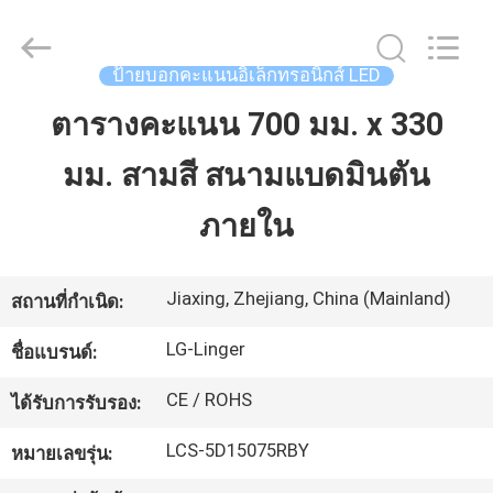
2026
Jiaxing
Linger
Electronic
Technology
ป้ายบอกคะแนนอิเล็กทรอนิกส์ LED
Co.,
Ltd..
All
ตารางคะแนน 700 มม. x 330
บ้าน
Rights
Reserved.
มม. สามสี สนามแบดมินตัน
สินค้า
ภายใน
เกี่ยว
Jiaxing, Zhejiang, China (Mainland)
สถานที่กำเนิด:
กับ
LG-Linger
ชื่อแบรนด์:
เรา
CE / ROHS
ได้รับการรับรอง:
LCS-5D15075RBY
หมายเลขรุ่น:
ทัวร์