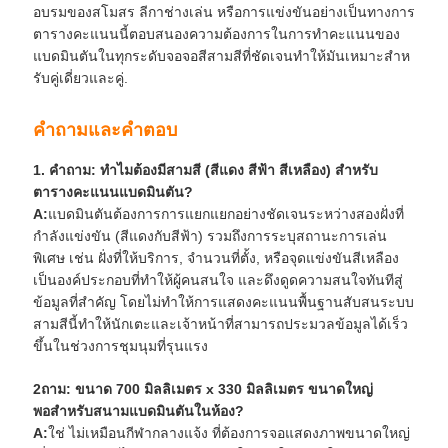
อบรมของสโมสร ลีกาช่างเล่น หรือการแข่งขันอย่างเป็นทางการ
ตารางคะแนนนี้ตอบสนองความต้องการในการทําคะแนนของ
แบดมินตันในทุกระดับจอจอสีสามสีที่ชัดเจนทําให้มันเหมาะสําห
รับคู่เดี่ยวและคู่.
คําถามและคําตอบ
1. คําถาม: ทําไมต้องมีสามสี (สีแดง สีฟ้า สีเหลือง) สําหรับ
ตารางคะแนนแบดมินตัน?
A:
แบดมินตันต้องการการแยกแยกอย่างชัดเจนระหว่างสองฝั่งที่
กําลังแข่งขัน (สีแดงกับสีฟ้า) รวมถึงการระบุสถานะการเล่น
พิเศษ เช่น ฝั่งที่ให้บริการ, จํานวนที่ตั้ง, หรือจุดแข่งขันสีเหลือง
เป็นองค์ประกอบที่ทําให้ผู้คนสนใจ และดึงดูดความสนใจทันทีสู่
ข้อมูลที่สําคัญ โดยไม่ทําให้การแสดงคะแนนพื้นฐานสับสนระบบ
สามสีนี้ทําให้นักเตะและเจ้าหน้าที่สามารถประมวลข้อมูลได้เร็ว
ขึ้นในช่วงการชุมนุมที่รุนแรง
2ถาม: ขนาด 700 มิลลิเมตร x 330 มิลลิเมตร ขนาดใหญ่
พอสําหรับสนามแบดมินตันในห้อง?
A:
ใช่ ไม่เหมือนกีฬากลางแจ้ง ที่ต้องการจอแสดงภาพขนาดใหญ่