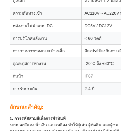
ตู้เหล็ก
ความหนา 1.2 มิลลิเมตร
ความดันทางเข้า
AC110V ~ AC220V 50/6
พลังงานไฟฟ้าแบบ DC
DC5V / DC12V
การบริโภคพลังงาน
< 60 วัตต์
การวาดภาพของกระเป๋าเหล็ก
สีสเปรย์ป้องกันการเสื่อ
อุณหภูมิการทํางาน
-20°C ถึง +80°C
กันน้ํา
IP67
การรับประกัน
2-4 ปี
ลักษณะสําคัญ:
1. การรหัสสามสีเพื่อการจําทันที
ระบบจอสีแดง น้ําเงิน และเหลือง ทําให้ผู้เล่น ผู้ตัดสิน และผู้ชม