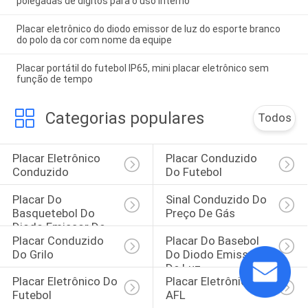
polegadas de dígitos para o uso interno
Placar eletrônico do diodo emissor de luz do esporte branco
do polo da cor com nome da equipe
Placar portátil do futebol IP65, mini placar eletrônico sem
função de tempo
Categorias populares
Todos
Placar Eletrônico 
Placar Conduzido 
Conduzido
Do Futebol
Placar Do 
Sinal Conduzido Do 
Basquetebol Do 
Preço De Gás
Diodo Emissor De 
Placar Conduzido 
Placar Do Basebol 
Luz
Do Grilo
Do Diodo Emissor 
De Luz
Placar Eletrônico Do 
Placar Eletrônico De 
Futebol
AFL