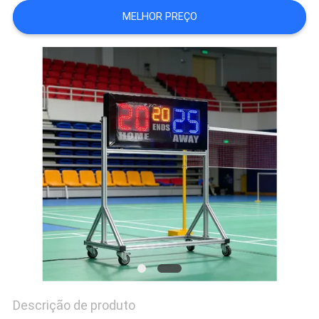
DO
MELHOR PREÇO
SITE
PRIVACY
POLICY
Descrição de produto