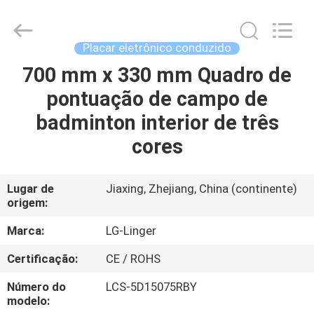
Linger
Electronic
Technology
Co.,
Ltd..
Placar eletrônico conduzido
All
Rights
700 mm x 330 mm Quadro de
CASA
Reserved.
pontuação de campo de
PRODUTOS
badminton interior de três
cores
SOBRE
NÓS
Lugar de
Jiaxing, Zhejiang, China (continente)
origem:
EXCURSÃO
Marca:
LG-Linger
DA
Certificação:
CE / ROHS
FÁBRICA
Número do
LCS-5D15075RBY
modelo: