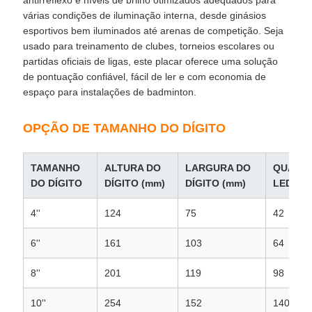
várias condições de iluminação interna, desde ginásios
esportivos bem iluminados até arenas de competição. Seja
usado para treinamento de clubes, torneios escolares ou
partidas oficiais de ligas, este placar oferece uma solução
de pontuação confiável, fácil de ler e com economia de
espaço para instalações de badminton.
OPÇÃO DE TAMANHO DO DÍGITO
TAMANHO
ALTURA DO
LARGURA DO
QUANTI
DO DÍGITO
DÍGITO (mm)
DÍGITO (mm)
LED (un
4''
124
75
42
6''
161
103
64
8''
201
119
98
10''
254
152
140