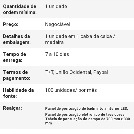
CONTROLE
Quantidade de
1 unidade
ordem mínima:
DA
QUALIDADE
Preço:
Negociável
Detalhes da
1 unidade em 1 caixa de caixa /
CONTACTE-
embalagem:
madeira
NOS
Tempo de
7 a 10 dias
entrega:
NOTÍCIA
Termos de
T/T, União Ocidental, Paypal
pagamento:
Habilidade da
100 unidades/ por mês
PEÇA
fonte:
UMAS
Realçar:
,
Painel de pontuação de badminton interior LED
CITAÇÕES
,
Painel de pontuação eletrônico de três cores
Tabela de pontuação do campo de 700 mm x 330
mm
MAPA