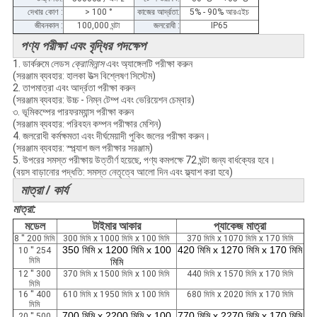
দেখার কোণ :
> 100 °
কাজের আর্দ্রতা:
5% - 90% আরএইচ
জীবনকাল :
100,000 ঘন্টা
জলরোধী :
IP65
পণ্য পরীক্ষা এবং বৃদ্ধির পদক্ষেপ
1. ডার্করুমে লেডস
ক্রোমিনান্স
এবং অ্যাঙ্গেলটি পরীক্ষা করুন
(সরঞ্জাম ব্যবহার: হালকা উত্স বিশ্লেষণ সিস্টেম)
2. তাপমাত্রা এবং আর্দ্রতা পরীক্ষা করুন
(সরঞ্জাম ব্যবহার: উচ্চ - নিম্ন টেম্প এবং ভেরিয়েশন চেম্বার)
৩. ভূমিকম্পের পারফরম্যান্স পরীক্ষা করুন
(সরঞ্জাম ব্যবহার: পরিবহন কম্পন পরীক্ষার মেশিন)
4. জলরোধী কর্মক্ষমতা এবং দীর্ঘমেয়াদী পুকিং জলের পরীক্ষা করুন।
(সরঞ্জাম ব্যবহার: স্প্ল্যাশ জল পরীক্ষার সরঞ্জাম)
5. উপরের সমস্ত পরীক্ষায় উত্তীর্ণ হয়েছে, পণ্য কমপক্ষে 72 ঘন্টা জন্য বার্ধক্যের হবে।
(বয়স বাড়ানোর পদ্ধতি: সমস্ত নেতৃত্বে আলো দিন এবং ফ্ল্যাশ করা হবে)
মাত্রা / কার্য
মাত্রা:
মডেল
টাইমার আকার
প্যাকেজ মাত্রা
8 '' 200 মিমি
300 মিমি x 1000 মিমি x 100 মিমি
370 মিমি x 1070 মিমি x 170 মিমি
350 মিমি x 1200 মিমি x 100
420 মিমি x 1270 মিমি x 170 মিমি
10 '' 254
মিমি
মিমি
12 '' 300
370 মিমি x 1500 মিমি x 100 মিমি
440 মিমি x 1570 মিমি x 170 মিমি
মিমি
16 '' 400
610 মিমি x 1950 মিমি x 100 মিমি
680 মিমি x 2020 মিমি x 170 মিমি
মিমি
700 মিমি x 2200 মিমি x 100
770 মিমি x 2270 মিমি x 170 মিমি
20 '' 500