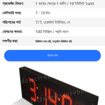
প্যাকেজিং বিবরণ:
1 কাঠের ক্ষেত্রে 1 কার্টন / 10 ইউনিটে 1unit
নিয়ন্ত্রণ
ডেলিভারি সময়:
7 - 10 দিন
যোগাযোগ
পরিশোধের শর্ত:
T/T, ওয়েস্টার্ন ইউনিয়ন, পে
করুন
যোগানের ক্ষমতা:
100 ইউনিক্স / প্রতি মাসে
লক্ষণীয় করা:
,
ডিজিটাল সময় ঘড়ি
বৈদ্যুতিন ডিজিটাল ঘড়ি
খবর
ভালো দাম
উদ্ধৃতির
জন্য
আবেদন
সাইট
ম্যাপ