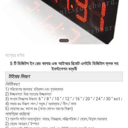
PRIVACY
POLICY
পণ্যের বর্ণনা
5 টি ডিজিটস ইন রেড কালার এবং আইআর রিমোট এলইডি ডিজিটাল ক্লক সহ
ইনস্টলেশন বন্ধনী
টাইমার বিবরণ
নির্দিষ্টকরণ:
1) পরিবেশের ব্যবহার: বহিরঙ্গন এবং গৃহমধ্যস্থ
2) উজ্জ্বলতা: উচ্চ স্তরের উজ্জ্বলতা
3) সংখ্যা বিকল্পের উচ্চতা: 6 '' / 8 '' / 10 '' / 12 '' / 16 '' / 20 '' / 24 '' / 30 '' ect।
4) নম্বর রঙ বিকল্প: লাল / সবুজ / অ্যাম্বার / নীল / সাদা
5) ফ্রেমের রঙ: কালো রঙ (অন্য কোনও ধরণের বিকল্প)
সামগ্রিক কাঠামো:
1) প্রদর্শন সাইন অন্তর্ভুক্ত: নম্বর, নিয়ন্ত্রক, মন্ত্রিপরিষদ / ফ্রেম, বিদ্যুৎ সরবরাহ
2) ফ্রেম: আয়রন / ইস্পাত