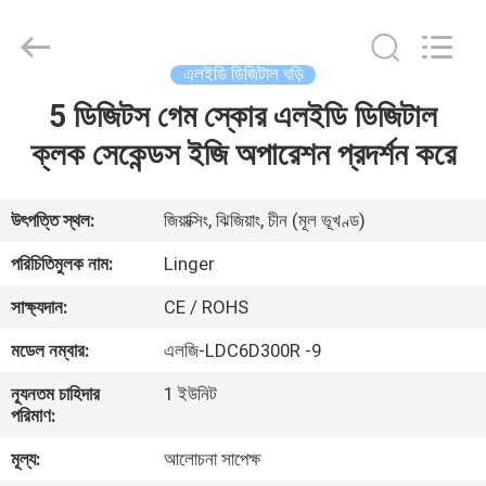
Linger
Electronic
Technology
Co.,
Ltd..
এলইডি ডিজিটাল ঘড়ি
All
Rights
5 ডিজিটস গেম স্কোর এলইডি ডিজিটাল
বাড়ি
Reserved.
ক্লক সেকেন্ডস ইজি অপারেশন প্রদর্শন করে
পণ্য
উৎপত্তি স্থল:
জিয়াক্সিং, ঝিজিয়াং, চীন (মূল ভূখণ্ড)
আমাদের
পরিচিতিমুলক নাম:
Linger
সম্পর্কে
সাক্ষ্যদান:
CE / ROHS
মডেল নম্বার:
এলজি-LDC6D300R -9
কারখানা
ন্যূনতম চাহিদার
1 ইউনিট
ভ্রমণ
পরিমাণ:
মূল্য:
আলোচনা সাপেক্ষ
মান