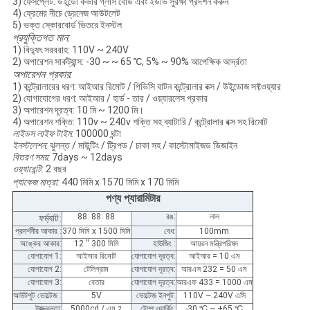
3) ফেসপ্লেট: উইন্ডো কভার গ্লাস বোর্ড এবং ইউভি সুরক্ষা প্রদর্শন করুন
4) ফ্রেমের নীচে ড্রেনেজ আউটলেট
5) ভক্ত স্কোরবোর্ড ভিতরে ইনস্টল
প্রযুক্তিগত মান:
1) বিদ্যুৎ সরবরাহ: 110V ~ 240V
2) অপারেশন সার্কট্যান্স: -30 ~ ~ 65 ℃, 5% ~ 90% আপেক্ষিক আর্দ্রতা
অপারেশন প্রকার:
1) কন্ট্রোলারের ধরণ: আইআর রিমোট / পিভিসি বাটন কন্ট্রোলার বক্স / উইন্ডোজ সফ্টওয়্যার
2) যোগাযোগের ধরণ: আইআর / হার্ড - তার / ওয়্যারলেস প্রকার
3) অপারেশন দূরত্ব: 10 মি ~ 1200 মি।
4) অপারেশন শক্তি: 110v ~ 240v শক্তি সহ ব্যাটারি / কন্ট্রোলার বক্স সহ রিমোট
লাইডস লাইফ টাইম:
100000 ঘন্টা
ইনস্টলেশন:
ঝুলন্ত / মাউন্টিং / ট্রিপড / চাকা সহ / কাস্টোমাইজড ডিজাইন
বিতরণ সময়:
7days ~ 12days
ওয়্যারেন্টি:
2 বছর
প্যাকেজ মাত্রা:
440 মিমি x 1570 মিমি x 170 মিমি
পণ্য প্যারামিটার
88: 88: 88
রঙ:
লাল
ফর্ম্যাট:
প্রদর্শনীর আকার :
370 মিমি x 1500 মিমি
বেধ:
100mm
অঙ্কের আকার:
12 '' 300 মিমি
হাউজিং :
আয়রন মন্ত্রিপরিষদ
যোগাযোগ 1:
আইআর রিমোট
যোগাযোগ দূরত্ব:
আইআর = 10 এম
যোগাযোগ 2:
টেলিগ্রাম
যোগাযোগ দূরত্ব:
আরএস 232 = 50 এম
যোগাযোগ 3:
বেতার
যোগাযোগ দূরত্ব:
আরএফ 433 = 1000 এম
আউটপুট ভোল্টেজ :
5V
ভোল্টেজ ইনপুট:
110V ~ 240V এসি
উজ্জ্বলতা:
5000cd / এম
টেম্প ওয়ার্কিং:
-30
℃
~ +65
℃
2