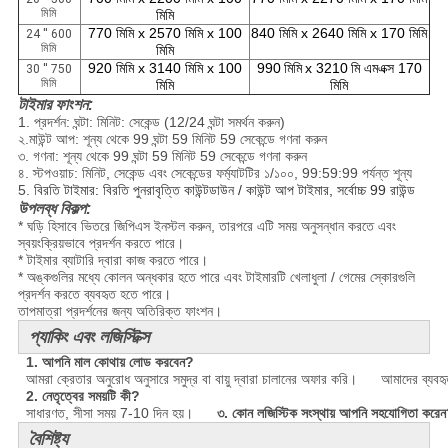
মিমি
মিমি
770 মিমি x 2570 মিমি x 100
840 মিমি x 2640 মিমি x 170 মিমি
24 '' 600
মিমি
মিমি
920 মিমি x 3140 মিমি x 100
990
মিমি
x 3210
মি এমএক্স 170
30 '' 750
মিমি
মিমি
মিমি
টাইমার ফাংশন:
1. প্রদর্শন: ঘন্টা: মিনিট: সেকেন্ড (12/24 ঘন্টা সমর্থন করুন)
২.মাউন্ট আপ: শূন্য থেকে 99 ঘন্টা 59 মিনিট 59 সেকেন্ডে গণনা করুন
৩. গণনা: শূন্য থেকে 99 ঘন্টা 59 মিনিট 59 সেকেন্ডে গণনা করুন
৪. স্টপওয়াচ: মিনিট, সেকেন্ড এবং সেকেন্ডের ফর্ম্যাটটির ১/১০০, 99:59:99 পর্যন্ত শূন্য
5.
বিরতি টাইমার: বিরতি পুনরাবৃত্তি কাউন্টডাউন / কাউন্ট আপ টাইমার, সর্বোচ্চ 99 রাউন্ড
উপলব্ধ বিকল্প:
* ঘড়ি হিসাবে ভিতরে জিপিএস ইনস্টল করুন, তারপরে এটি সময় অনুসন্ধান করতে এবং
স্বয়ংক্রিয়ভাবে প্রদর্শন করতে পারে।
* টাইমার ব্যাটারি দ্বারা কাজ করতে পারে।
* অঙ্কগুলির মধ্যে কোলন অন্ধকার হতে পারে এবং টাইমারটি খেলাধুলা / গেমের স্কোরগুলি
প্রদর্শন করতে ব্যবহৃত হতে পারে।
তাপমাত্রা প্রদর্শনের জন্য অতিরিক্ত ফাংশন।
প্যাকিং এবং লজিস্টিক্স
1. আপনি মাল কোথায় লোড করবেন?
আমরা ক্রেতার অনুরোধ অনুসারে সমুদ্র বা বায়ু দ্বারা চালানের অফার করি।
আমাদের ব্যবহৃত 
2. নেতৃত্বের সময়টি কী?
সাধারণত, সীসা সময় 7-10 দিন হয়।
৩. কোন লজিস্টিক সংস্থায় আপনি সহযোগিতা করে
বৈশিষ্ট্য