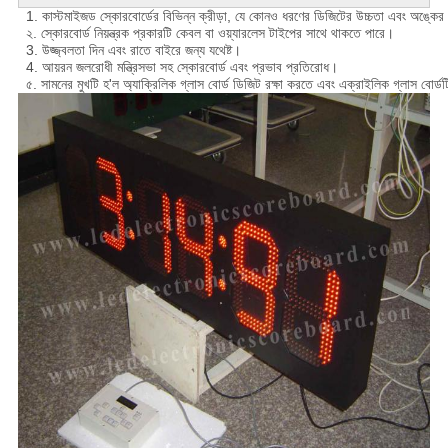
1. কাস্টমাইজড স্কোরবোর্ডের বিভিন্ন ক্রীড়া, যে কোনও ধরণের ডিজিটের উচ্চতা এবং অঙ্কের
২. স্কোরবোর্ড নিয়ন্ত্রক প্রকারটি কেবল বা ওয়্যারলেস টাইপের সাথে থাকতে পারে।
3. উজ্জ্বলতা দিন এবং রাতে বাইরে জন্য যথেষ্ট।
4. আয়রন জলরোধী মন্ত্রিসভা সহ স্কোরবোর্ড এবং প্রভাব প্রতিরোধ।
৫. সামনের মুখটি হ'ল অ্যাক্রিলিক গ্লাস বোর্ড ডিজিট রক্ষা করতে এবং এক্রাইলিক গ্লাস বোর্ডট