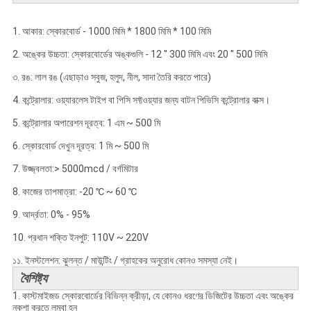
1. আকার: স্কোরবোর্ড - 1000 মিমি * 1800 মিমি * 100 মিমি
2. অঙ্কের উচ্চতা: স্কোরবোর্ডের অঙ্কগুলি - 12 '' 300 মিমি এবং 20 '' 500 মিমি
৩. রঙ: লাল রঙ (এছাড়াও সবুজ, হলুদ, নীল, সাদা তৈরি করতে পারে)
4. কন্ট্রোলার: ওয়্যারলেস টাইপ বা পিসি সফ্টওয়্যার জন্য বাটন পিভিসি কন্ট্রোলার বাক্স।
5. কন্ট্রোলার অপারেশন দূরত্ব: 1 এম ~ 500 মি
6. স্কোরবোর্ড দেখুন দূরত্ব: 1 মি ~ 500 মি
7. উজ্জ্বলতা:> 5000mcd / বর্গমিটার
8. কাজের তাপমাত্রা: -20 ℃ ~ 60 ℃
9. আর্দ্রতা: 0% - 95%
10. প্রধান শক্তি ইনপুট: 110V ~ 220V
১১. ইনস্টলেশন: ঝুলন্ত / মাউন্টিং / গ্রাহকের অনুরোধ কোনও সমস্যা নেই।
বৈশিষ্ট্য
1. কাস্টমাইজড স্কোরবোর্ডের বিভিন্ন ক্রীড়া, যে কোনও ধরণের ডিজিটের উচ্চতা এবং অঙ্কের
নকশা করতে লম্বা হন