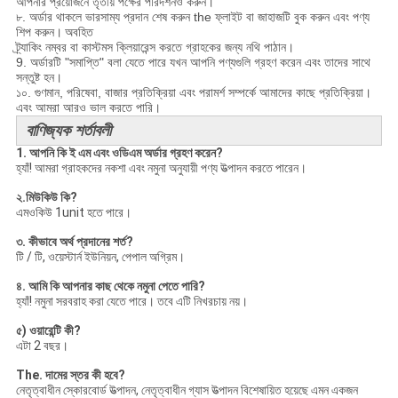
আপনার প্রয়োজনে তৃতীয় পক্ষের পরিদর্শনও করুন।
৮. অর্ডার থাকলে ভারসাম্য প্রদান শেষ করুন the ফ্লাইট বা জাহাজটি বুক করুন এবং পণ্য
শিপ করুন।
অবহিত
ট্র্যাকিং নম্বর বা কাস্টমস ক্লিয়ারেন্স করতে গ্রাহকের জন্য নথি পাঠান।
9. অর্ডারটি "সমাপ্তি" বলা যেতে পারে যখন আপনি পণ্যগুলি গ্রহণ করেন এবং তাদের সাথে
সন্তুষ্ট হন।
১০. গুণমান, পরিষেবা, বাজার প্রতিক্রিয়া এবং পরামর্শ সম্পর্কে আমাদের কাছে প্রতিক্রিয়া।
এবং আমরা আরও ভাল করতে পারি।
বাণিজ্যক শর্তাবলী
1. আপনি কি ই এম এবং ওডিএম অর্ডার গ্রহণ করেন?
হ্যাঁ! আমরা গ্রাহকদের নকশা এবং নমুনা অনুযায়ী পণ্য উত্পাদন করতে পারেন।
২.মিউকিউ কি?
এমওকিউ 1unit হতে পারে।
৩. কীভাবে অর্থ প্রদানের শর্ত?
টি / টি, ওয়েস্টার্ন ইউনিয়ন, পেপাল অগ্রিম।
৪. আমি কি আপনার কাছ থেকে নমুনা পেতে পারি?
হ্যাঁ! নমুনা সরবরাহ করা যেতে পারে। তবে এটি নিখরচায় নয়।
৫) ওয়ারেন্টি কী?
এটা 2 বছর।
The. দামের স্তর কী হবে?
নেতৃত্বাধীন স্কোরবোর্ড উত্পাদন, নেতৃত্বাধীন গ্যাস উত্পাদন বিশেষায়িত হয়েছে এমন একজন