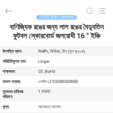
Linger
Electronic
Technology
Co.,
Ltd..
এলইডি ফুটবল স্কোরবোর্ড
All
Rights
বাণিজ্যিক রঙের জন্য লাল রঙের বৈদ্যুতিন
বাড়ি
Reserved.
ফুটবল স্কোরবোর্ড জলরোধী 16 '' ইঞ্চি
পণ্য
উৎপত্তি স্থল:
জিয়াক্সিং, ঝিজিয়াং, চীন (মূল ভূখণ্ড)
আমাদের
পরিচিতিমুলক নাম:
Linger
সম্পর্কে
সাক্ষ্যদান:
CE ,RoHS
মডেল নম্বার:
এলজি-LFS300R500R8D
কারখানা
ন্যূনতম চাহিদার
1 ইউনিট
ভ্রমণ
পরিমাণ:
মূল্য:
আলোচনা সাপেক্ষ
মান