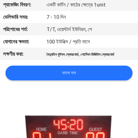
প্যাকেজিং বিবরণ:
একটি কার্টন / কাঠের ক্ষেত্রে 1unit
নিয়ন্ত্রণ
ডেলিভারি সময়:
7 - 10 দিন
যোগাযোগ
পরিশোধের শর্ত:
T/T, ওয়েস্টার্ন ইউনিয়ন, পে
করুন
যোগানের ক্ষমতা:
100 ইউনিক্স / প্রতি মাসে
লক্ষণীয় করা:
,
বৈদ্যুতিন ফুটবল স্কোরবোর্ড
পোর্টেবল ডিজিটাল স্কোরবোর্ড
খবর
ভালো দাম
উদ্ধৃতির
জন্য
আবেদন
সাইট
ম্যাপ