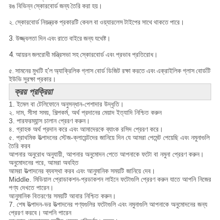
রঙ বিভিন্ন স্কোরবোর্ড জন্য তৈরি করা হয়।
২. স্কোরবোর্ড নিয়ন্ত্রক প্রকারটি কেবল বা ওয়্যারলেস টাইপের সাথে থাকতে পারে।
3. উজ্জ্বলতা দিন এবং রাতে বাইরে জন্য যথেষ্ট।
4. আয়রন জলরোধী মন্ত্রিসভা সহ স্কোরবোর্ড এবং প্রভাব প্রতিরোধ।
৫. সামনের মুখটি হ'ল অ্যাক্রিলিক গ্লাস বোর্ড ডিজিট রক্ষা করতে এবং এক্রাইলিক গ্লাস বোর্ডটি
ইউভি সুরক্ষা প্রকার।
ক্রয় প্রক্রিয়া
1. ইমেল বা টেলিফোনে অনুসন্ধান-পেশাদার উদ্ধৃতি।
২. দাম, সীসা সময়, শিল্পকর্ম, অর্থ প্রদানের মেয়াদ ইত্যাদি নিশ্চিত করুন
3. পারফরম্যান্স চালান প্রেরণ করুন।
৪. গ্রাহক অর্থ প্রদান করে এবং আমাদেরকে ব্যাংক রসিদ প্রেরণ করে।
৫. প্রাথমিক উত্পাদনের স্টেজ-ক্লায়েন্টদের জানিয়ে দিন যে আমরা পেমেন্ট পেয়েছি এবং নমুনাগুলি
তৈরি করব
আপনার অনুরোধ অনুযায়ী, আপনার অনুমোদন পেতে আপনাকে ফটো বা নমুনা প্রেরণ করুন।
অনুমোদনের পরে, আমরা অবহিত
আমরা উত্পাদনের ব্যবস্থা করব এবং আনুমানিক সময়টি জানিয়ে দেব।
Middle. মিডিয়াল প্রোডাকশন-প্রডাকশন লাইনে ফটোগুলি প্রেরণ করুন যাতে আপনি নিজের
পণ্য দেখতে পারেন।
আনুমানিক বিতরণের সময়টি আবার নিশ্চিত করুন।
7. শেষ উত্পাদন-ভর উত্পাদনের পণ্যগুলির ফটোগুলি এবং নমুনাগুলি আপনাকে অনুমোদনের জন্য
প্রেরণ করবে।
আপনি পারেন