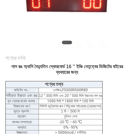
PRIVACY
POLICY
পণ্যের বর্ণনা
লাল রঙ অ্যাসি বৈদ্যুতিন স্কোরবোর্ড 16 '' ইঞ্চি নেতৃত্বের ডিজিটের বাইরের
ব্যবহারের জন্য
পণ্যের তথ্য
আইটেম নংঃ. :
এলজি-LFS300R500R8D
গভীরতা উচ্চতা এবং রঙ:
12 '' 300 মিমি এবং 20 '' 500 মিমি উচ্চতায় লাল রঙ
মূল স্কোরবোর্ডের আকার
:
1000 মিমি * 1800 মিমি * 100 মিমি
নিয়ামকের ধরণ:
পিভিসি কন্ট্রোলার বক্স / উইন্ডোজ সফ্টওয়্যার (ওয়্যারলেস)
দূরত্ব প্রদর্শন :
1 মি ~ 500 মি
প্রয়োগ:
ফুটবল খেলা
℃
℃
কাজের তাপমাত্রা:
-20
~ 60
আর্দ্রতা:
0% - 95%
উজ্জ্বলতা:
> 5000mcd / বর্গমিটার