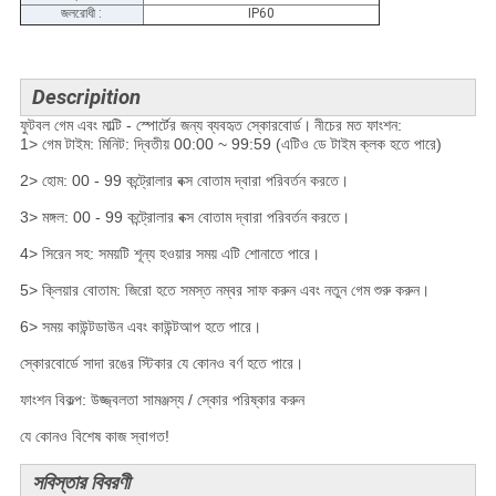
জলরোধী :
IP60
Descripition
ফুটবল গেম এবং মাল্টি - স্পোর্টের জন্য ব্যবহৃত স্কোরবোর্ড।
নীচের মত ফাংশন:
1> গেম টাইম: মিনিট: দ্বিতীয় 00:00 ~ 99:59 (এটিও ডে টাইম ক্লক হতে পারে)
2> হোম: 00 - 99 কন্ট্রোলার বক্স বোতাম দ্বারা পরিবর্তন করতে।
3> মঙ্গল: 00 - 99 কন্ট্রোলার বক্স বোতাম দ্বারা পরিবর্তন করতে।
4> সিরেন সহ: সময়টি শূন্য হওয়ার সময় এটি শোনাতে পারে।
5> ক্লিয়ার বোতাম: জিরো হতে সমস্ত নম্বর সাফ করুন এবং নতুন গেম শুরু করুন।
6> সময় কাউন্টডাউন এবং কাউন্টআপ হতে পারে।
স্কোরবোর্ডে সাদা রঙের স্টিকার যে কোনও বর্ণ হতে পারে।
ফাংশন বিকল্প: উজ্জ্বলতা সামঞ্জস্য / স্কোর পরিষ্কার করুন
যে কোনও বিশেষ কাজ স্বাগত!
সবিস্তার বিবরণী