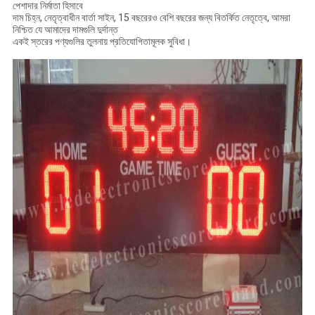
পেশাদার নির্মাতা হিসাবে
দাম চিহ্ন, নেতৃত্বাধীন বার্তা সাইন, 15 বছরেরও বেশি বছরের জন্য বিতর্কিত নেতৃত্বে, আমরা
নিশ্চিত যে আমাদের দামগুলি দুর্দান্ত
একই স্তরের পণ্যগুলির তুলনায় প্রতিযোগিতামূলক সুবিধা।