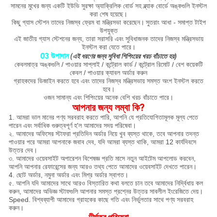
সামনের মুখের জন্য একটি ইউভি সুরক্ষা অ্যাক্রিলিক বোর্ড সহ ব্ল্যাক বোর্ডে অঙ্কগুলি ইনস্টল
করা শেষ হয়েছে।
কিছু গ্যাস স্টেশন তাদের নিজস্ব ফ্রেম বা মন্ত্রিসভা করেছেন।
সুতরাং আধা - সমাপ্ত টাইপ
উপযুক্ত
এই জাতীয় গ্যাস স্টেশনের জন্য, তারা সরাসরি এবং সুবিধাজনক তাদের নিজস্ব মন্ত্রিসভায়
ইনস্টল করা যেতে পারে।
03 উপাদান
(এই ধরণের জন্য সুবিধা শিপিংয়ের খরচ বাঁচাতে হয়)
কেবলমাত্র অঙ্কগুলি / পাওয়ার সাপ্লাই / কন্ট্রোল কার্ড / কন্ট্রোল রিমোট / বেশ কয়েকটি
কেবল / পাওয়ার ক্যাবল অর্ডার করুন
গ্রাহকদের ডিজাইন করতে হবে এবং তাদের নিজস্ব মন্ত্রিসভায় সমস্ত অংশ ইনস্টল করতে
হবে।
ওজন সামান্য এবং শিপিংয়ের অনেক বেশি খরচ বাঁচাতে পারে।
আপনার জন্য লম্বা কি?
1. আমরা ভাল মানের পণ্য সরবরাহ করতে পারি, আপনি যে প্রতিযোগিতামূলক মূল্য পেতে
পারেন এবং সর্বাধিক গুরুত্বপূর্ণ হ'ল আমাদের সদয় পরিষেবা।
২. আমাদের অফিসের স্টাফরা প্রতিদিন অর্ডার নিয়ে খুব ব্যস্ত থাকে, তবে আপনার তদন্ত
পাওয়ার পরে আমরা আপনাকে জবাব দেব, যদি আমরা ব্যস্ত থাকি, আমরা 12 কার্যদিবসে
উত্তর দেব।
৩. আমাদের ওয়েবসাইট অপারেশন বিশেষজ্ঞ প্রতি মাসে নতুন আইটেম আপলোড করবেন,
আপনি আপনার রেফারেন্সের জন্য আরও তথ্য পেতে আমাদের ওয়েবসাইট দেখতে পারেন।
4. ছোট অর্ডার, নমুনা অর্ডার এবং মিশ্র অর্ডার স্বাগত।
৫. আপনি যদি আমাদের সাথে আরও বিস্তারিত কথা বলতে চান তবে আমাদের নির্দ্বিধায় কল
করুন, আমাদের অভিজ্ঞ স্টাফগুলি আপনার সমস্ত প্রশ্নের উত্তর সাবলীল ইংরেজিতে দেয়।
Speed. বিশ্বব্যাপী আমাদের গ্রাহকের কাছে গতি এবং নির্ভুলতার সাথে পণ্য সরবরাহ
করুন।