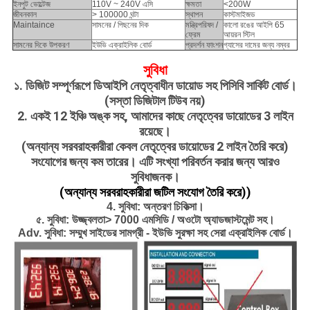
ইনপুট ভোল্টেজ
110V ~ 240V এসি
ক্ষমতা
<200W
জীবনকাল
> 100000 ঘন্টা
স্থাপন
কাস্টমাইজড
Maintaince
সামনের / পিছনের দিক
মন্ত্রিপরিষদ /
কালো রঙের আইপি 65
ফ্রেম
আয়রন স্টিল
সামনের দিকে উপকরণ
ইউভি এক্রাইলিক বোর্ড
প্রদর্শন ফাংশন
গ্যাসের দামের জন্য নম্বর
সুবিধা
১. ডিজিট সম্পূর্ণরূপে ডিআইপি নেতৃত্বাধীন ডায়োড সহ পিসিবি সার্কিট বোর্ড।
(সস্তা ডিজিটাল টিউব নয়)
2. একই 12 ইঞ্চি অঙ্ক সহ, আমাদের কাছে নেতৃত্বের ডায়োডের 3 লাইন
রয়েছে।
(অন্যান্য সরবরাহকারীরা কেবল নেতৃত্বের ডায়োডের 2 লাইন তৈরি করে)
সংযোগের জন্য কম তারের। এটি সংখ্যা পরিবর্তন করার জন্য আরও
সুবিধাজনক।
(অন্যান্য সরবরাহকারীরা জটিল সংযোগ তৈরি করে))
4. সুবিধা: অন্তরণ চিকিত্সা।
৫. সুবিধা: উজ্জ্বলতা> 7000 এমসিডি / অওটো অ্যাডজাস্টমেন্ট সহ।
Adv. সুবিধা: সম্মুখ সাইডের সামগ্রী - ইউভি সুরক্ষা সহ সেরা এক্রাইলিক বোর্ড।