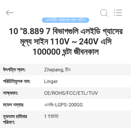
Linger
Electronic
Technology
Co.,
Ltd..
এলইডি গ্যাসের দাম সাইন
All
Rights
10 "8.889 7 বিভাগগুলি এলইডি গ্যাসের
বাড়ি
Reserved.
মূল্য সাইন 110V ~ 240V এসি
পণ্য
100000 ঘন্টা জীবনকাল
আমাদের
উৎপত্তি স্থল:
Zhejiang, চীন
সম্পর্কে
পরিচিতিমুলক নাম:
Linger
সাক্ষ্যদান:
CE/ROHS/FCC/ETL/TUV
কারখানা
মডেল নম্বার:
এলজি-LGPS-200GG
ভ্রমণ
ন্যূনতম চাহিদার
1 ইউনিট
পরিমাণ:
মান