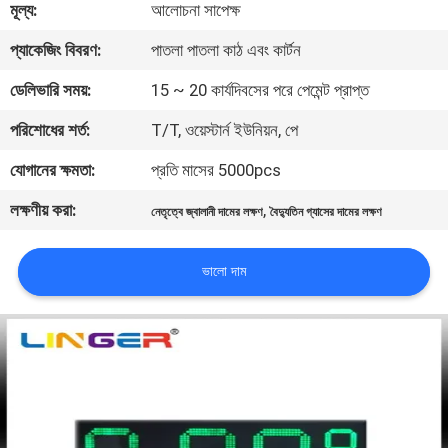
মূল্য:
আলোচনা সাপেক্ষ
নিয়ন্ত্রণ
প্যাকেজিং বিবরণ:
পাতলা পাতলা কাঠ এবং কার্টন
যোগাযোগ
ডেলিভারি সময়:
15 ~ 20 কার্যদিবসের পরে পেমেন্ট প্রাপ্ত
করুন
পরিশোধের শর্ত:
T/T, ওয়েস্টার্ন ইউনিয়ন, পে
যোগানের ক্ষমতা:
প্রতি মাসের 5000pcs
খবর
লক্ষণীয় করা:
,
নেতৃত্বে জ্বালানী দামের লক্ষণ
বৈদ্যুতিন গ্যাসের দামের লক্ষণ
উদ্ধৃতির
ভালো দাম
জন্য
আবেদন
সাইট
ম্যাপ