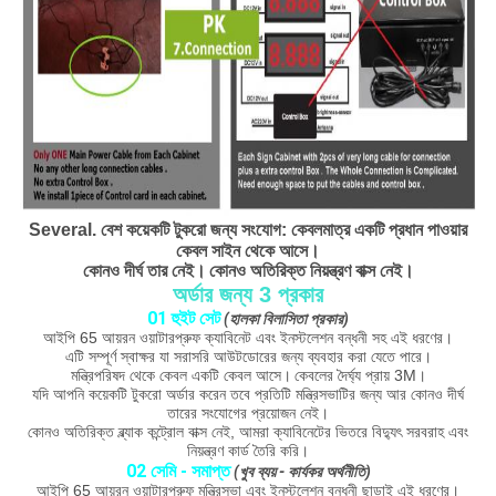
Several. বেশ কয়েকটি টুকরো জন্য সংযোগ: কেবলমাত্র একটি প্রধান পাওয়ার
কেবল সাইন থেকে আসে।
কোনও দীর্ঘ তার নেই।
কোনও অতিরিক্ত নিয়ন্ত্রণ বাক্স নেই।
অর্ডার জন্য 3 প্রকার
01 হুইট সেট
(হালকা বিলাসিতা প্রকার)
আইপি 65 আয়রন ওয়াটারপ্রুফ ক্যাবিনেট এবং ইনস্টলেশন বন্ধনী সহ এই ধরণের।
এটি সম্পূর্ণ স্বাক্ষর যা সরাসরি আউটডোরের জন্য ব্যবহার করা যেতে পারে।
মন্ত্রিপরিষদ থেকে কেবল একটি কেবল আসে।
কেবলের দৈর্ঘ্য প্রায় 3M।
যদি আপনি কয়েকটি টুকরো অর্ডার করেন তবে প্রতিটি মন্ত্রিসভাটির জন্য আর কোনও দীর্ঘ
তারের সংযোগের প্রয়োজন নেই।
কোনও অতিরিক্ত ব্ল্যাক কন্ট্রোল বাক্স নেই, আমরা ক্যাবিনেটের ভিতরে বিদ্যুৎ সরবরাহ এবং
নিয়ন্ত্রণ কার্ড তৈরি করি।
02 সেমি - সমাপ্ত
(খুব ব্যয় - কার্যকর অর্থনীতি)
আইপি 65 আয়রন ওয়াটারপ্রুফ মন্ত্রিসভা এবং ইনস্টলেশন বন্ধনী ছাড়াই এই ধরণের।