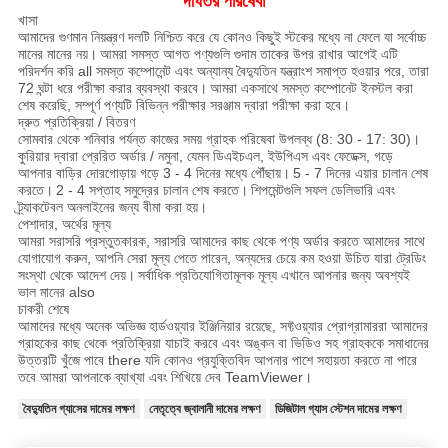
দীর্ঘতর পরিষেবা
খাসা
আমাদের গুণমান নিয়ন্ত্রণ দলটি নিশ্চিত করে যে কোনও কিছুই স্টকের মধ্যে না ফেলে যা সর্বোচ্চ
মানের মানের নয়।
আমরা সমস্ত আগত পণ্যগুলি গুদাম তাকের উপর রাখার আগেই এটি
পরিদর্শন করি all সমস্ত কম্পোনেন্ট এবং অন্যান্য বৈদ্যুতিন যন্ত্রাংশ সমাপ্ত হওয়ার পরে, তারা
72 ঘন্টা ধরে পরীক্ষা করার ব্যবস্থা করবে।
আমরা একসাথে সমস্ত কম্পোনেট ইনস্টল করা
শেষ করেছি, সম্পূর্ণ পণ্যটি বিভিন্ন পরীক্ষার সরঞ্জাম দ্বারা পরীক্ষা করা হবে।
দ্রুত প্রতিক্রিয়া / বিতরণ
সোমবার থেকে শনিবার পর্যন্ত কাজের সময় গ্রাহক পরিষেবা উপলব্ধ (8: 30 - 17: 30)।
কুরিয়ার দ্বারা প্রেরিত অর্ডার / নমুনা, যেমন ডিএইচএল, ইউপিএস এবং ফেডেক্স, গড়ে
আপনার বাড়ির দোরগোড়ায় গড়ে 3 - 4 দিনের মধ্যে পৌঁছায়।
5 - 7 দিনের এয়ার চালান শেষ
করতে।
2 - 4 সপ্তাহ সমুদ্রের চালান শেষ করতে।
শিপমেন্টগুলি সফল ডেলিভারি এবং
ট্র্যাকটেবল অনলাইনের জন্য বীমা করা হয়।
পেশাদার, অর্থের মূল্য
আমরা সরাসরি প্রস্তুতকারক, সরাসরি আমাদের কাছ থেকে পণ্য অর্ডার করতে আমাদের সাথে
যোগাযোগ করুন, আপনি সেরা মূল্য পেতে পারেন, অন্যদের চেয়ে কম হওয়া উচিত যারা ট্রেডিং
সংস্থা থেকে আদেশ দেয়।
সর্বাধিক প্রতিযোগিতামূলক মূল্য এখানে আপনার জন্য অবশ্যই
ভাল মানের also
চাকরী শেষে
আমাদের মধ্যে অনেক অভিজ্ঞ হার্ডওয়্যার ইঞ্জিনিয়ার রয়েছে, সফ্টওয়্যার প্রোগ্রামাররা আমাদের
গ্রাহকের কাছ থেকে প্রতিক্রিয়া যাচাই করবে এবং অঙ্কন বা ভিডিও সহ গ্রাহককে সমাধানের
উত্তরটি খুঁজে পাবে there যদি কোনও প্রযুক্তিবিদ আপনার পাশে সহায়তা করতে না পারে
তবে আমরা আপনাকে ব্যাখ্যা এবং শিখিয়ে দেব TeamViewer।
বৈদ্যুতিন গ্যাসের দামের লক্ষণ
নেতৃত্বে জ্বালানী দামের লক্ষণ
ডিজিটাল গ্যাস স্টেশন দামের লক্ষণ