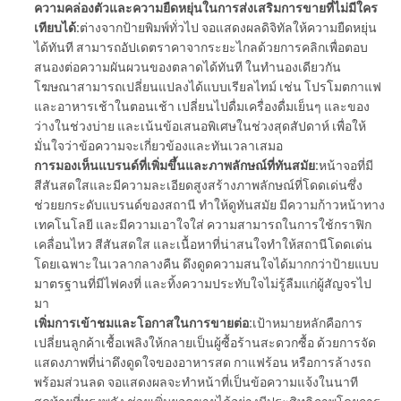
ความคล่องตัวและความยืดหยุ่นในการส่งเสริมการขายที่ไม่มีใคร
เทียบได้:
ต่างจากป้ายพิมพ์ทั่วไป จอแสดงผลดิจิทัลให้ความยืดหยุ่น
ได้ทันที สามารถอัปเดตราคาจากระยะไกลด้วยการคลิกเพื่อตอบ
สนองต่อความผันผวนของตลาดได้ทันที ในทำนองเดียวกัน
โฆษณาสามารถเปลี่ยนแปลงได้แบบเรียลไทม์ เช่น โปรโมตกาแฟ
และอาหารเช้าในตอนเช้า เปลี่ยนไปดื่มเครื่องดื่มเย็นๆ และของ
ว่างในช่วงบ่าย และเน้นข้อเสนอพิเศษในช่วงสุดสัปดาห์ เพื่อให้
มั่นใจว่าข้อความจะเกี่ยวข้องและทันเวลาเสมอ
การมองเห็นแบรนด์ที่เพิ่มขึ้นและภาพลักษณ์ที่ทันสมัย:
หน้าจอที่มี
สีสันสดใสและมีความละเอียดสูงสร้างภาพลักษณ์ที่โดดเด่นซึ่ง
ช่วยยกระดับแบรนด์ของสถานี ทำให้ดูทันสมัย ​​มีความก้าวหน้าทาง
เทคโนโลยี และมีความเอาใจใส่ ความสามารถในการใช้กราฟิก
เคลื่อนไหว สีสันสดใส และเนื้อหาที่น่าสนใจทำให้สถานีโดดเด่น
โดยเฉพาะในเวลากลางคืน ดึงดูดความสนใจได้มากกว่าป้ายแบบ
มาตรฐานที่มีไฟคงที่ และทิ้งความประทับใจไม่รู้ลืมแก่ผู้สัญจรไป
มา
เพิ่มการเข้าชมและโอกาสในการขายต่อ:
เป้าหมายหลักคือการ
เปลี่ยนลูกค้าเชื้อเพลิงให้กลายเป็นผู้ซื้อร้านสะดวกซื้อ ด้วยการจัด
แสดงภาพที่น่าดึงดูดใจของอาหารสด กาแฟร้อน หรือการล้างรถ
พร้อมส่วนลด จอแสดงผลจะทำหน้าที่เป็นข้อความแจ้งในนาที