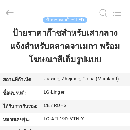
2026
Jiaxing
Linger
Electronic
Technology
ป้ายราคาก๊าซ LED
Co.,
Ltd..
All
ป้ายราคาก๊าซสำหรับเสากลาง
บ้าน
Rights
Reserved.
แจ้งสำหรับตลาดจาเมกา พร้อม
สินค้า
โฆษณาสีเต็มรูปแบบ
เกี่ยว
Jiaxing, Zhejiang, China (Mainland)
สถานที่กำเนิด:
กับ
LG-Linger
ชื่อแบรนด์:
เรา
CE / ROHS
ได้รับการรับรอง:
LG-AFL19D-VTN-Y
หมายเลขรุ่น:
ทัวร์