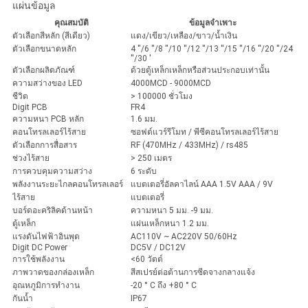
แผ่นข้อมูล
คุณสมบัติ
ข้อมูลจำเพาะ
ตัวเลือกสีหลัก (สีเดียว)
แดง/เขียว/เหลือง/ขาว/น้ำเงิน
ตัวเลือกขนาดหลัก
4 ''/6 ''/8 ''/10 ''/12 ''/13 ''/15 ''/16 ''/20 ''/24
''/30 '
ตัวเลือกผลิตภัณฑ์
ด้วยตู้เหล็กเหล็กหรือส่วนประกอบเท่านั้น
ความสว่างของ LED
4000MCD - 9000MCD
ชีวิต
> 100000 ชั่วโมง
Digit PCB
FR4
ความหนา PCB หลัก
1.6 มม.
คอนโทรลเลอร์ไร้สาย
ซอฟต์แวร์รีโมท / พีซีคอนโทรลเลอร์ไร้สาย
ตัวเลือกการสื่อสาร
RF (470MHz / 433MHz) / rs485
ช่วงไร้สาย
> 250 เมตร
การควบคุมความสว่าง
6 ระดับ
พลังงานระยะไกลคอนโทรลเลอร์
แบตเตอรี่อัลคาไลน์ AAA 1.5V AAA / 9V
ไร้สาย
แบตเตอรี่
บอร์ดอะคริลิคด้านหน้า
ความหนา 5 มม. -9 มม.
ตู้เหล็ก
แผ่นเหล็กหนา 1.2 มม.
แรงดันไฟฟ้าอินพุต
AC110V ~ AC220V 50/60Hz
Digit DC Power
DC5V / DC12V
การใช้พลังงาน
<60 วัตต์
ภาพวาดของกล่องเหล็ก
สีสเปรย์ต่อต้านการซีดจางกลางแจ้ง
อุณหภูมิการทำงาน
-20 ° C ถึง +80 ° C
กันน้ำ
IP67