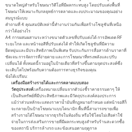
ขนาดใหญ่สำหรับโฆษณาวิดีโอที่มีผลกระทบสูง โดยปรับแต่งพื้นที่
โฆษณาให้เหมาะกับกลยุทธ์การตลาดและงบประมาณของคุณอย่าง
สมบูรณ์แบบ
คำถามที่ 4: คุณสมบัติเหล่านี้ทำงานร่วมกันเพื่อสร้างโซลูชันที่เหนือ
กว่าได้อย่างไร
A4: การผสมผสานระหว่างขนาดตัวเลขที่ปรับแต่งได้ การอัพเดต RF
ระยะไกล และหน้าจอสีที่ปรับแต่งได้ ทำให้เกิดโซลูชันที่มีความ
ยืดหยุ่นและมีประสิทธิภาพเป็นพิเศษ รับประกันการสื่อสารด้านราคาที่
ชัดเจน การจัดการที่ง่ายดาย และการโฆษณาที่ทรงพลังและปรับ
เปลี่ยนได้ ทั้งหมดนี้รวมอยู่ในป้ายเดียวที่สร้างขึ้นตามจุดประสงค์ซึ่ง
จะเติบโตไปพร้อมกับความต้องการทางธุรกิจของคุณ
ข้อได้เปรียบ:
เครื่องมือสร้างรายได้และการตลาดแบบสอง
วัตถุประสงค์:
เครื่องหมายเปลี่ยนจากตัวบ่งชี้ราคาธรรมดาๆ ให้
เป็นสินทรัพย์ที่มีประสิทธิภาพและมีวัตถุประสงค์สองประการ
แม้ว่าส่วนหลักจะแสดงราคาน้ำมันที่กฎหมายกำหนด แต่หน้าจอสีก็
จะกลายเป็นป้ายโฆษณาแบบไดนามิก พื้นที่นี้สามารถขายเพื่อ
สร้างรายได้โฆษณาจากธุรกิจในท้องถิ่น หรือใช้โดยไม่เสียค่าใช้
จ่ายในการส่งเสริมการขายที่มีผลกระทบสูงสำหรับร้านสะดวกซื้อ
ของสถานี บริการล้างรถ และข้อเสนอตามฤดูกาล