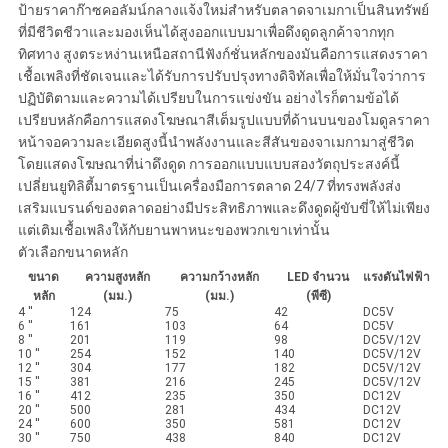
ป้ายราคาก๊าซคอลัมน์กลางแจ้งใหม่สำหรับตลาดจาเมกาเป็นสินทรัพย์
ที่มีชีวิตชีวาและมองเห็นได้สูงออกแบบมาเพื่อดึงดูดลูกค้าจากทุก
ทิศทาง สูงตระหง่านเหนือสถานีฟังก์ชั่นหลักของมันคือการแสดงราคา
เชื้อเพลิงที่ชัดเจนและได้รับการปรับปรุงทางดิจิทัลเพื่อให้มั่นใจว่าการ
ปฏิบัติตามและความได้เปรียบในการแข่งขัน อย่างไรก็ตามข้อได้
เปรียบหลักคือการแสดงโฆษณาสีเต็มรูปแบบที่ด้านบนของโมดูลราคา
หน้าจอความละเอียดสูงนี้นำพลังงานและสีสันของจาเมกามาสู่ชีวิต
โดยแสดงโฆษณาที่น่าดึงดูด การออกแบบแบบสองวัตถุประสงค์นี้
เปลี่ยนยูทิลิตี้มาตรฐานเป็นเครื่องมือการตลาด 24/7 ที่ทรงพลังส่ง
เสริมแบรนด์ของตลาดอย่างมีประสิทธิภาพและดึงดูดผู้ขับขี่ให้ไม่เพียง
แต่เติมเชื้อเพลิงให้กับยานพาหนะของพวกเขาเท่านั้น
ตัวเลือกขนาดหลัก
ขนาด
ความสูงหลัก
ความกว้างหลัก
LED จำนวน
แรงดันไฟฟ้า
หลัก
(มม.)
(มม.)
(พีซี)
4 ''
124
75
42
DC5V
6 ''
161
103
64
DC5V
8 ''
201
119
98
DC5V/12V
10 ''
254
152
140
DC5V/12V
12 ''
304
177
182
DC5V/12V
15 ''
381
216
245
DC5V/12V
16 ''
412
235
350
DC12V
20 ''
500
281
434
DC12V
24 ''
600
350
581
DC12V
30 ''
750
438
840
DC12V