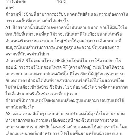
การรับประกัน
1-2 ปี
ฟอช
คำถามที่ 1: ป้ายนี้สามารถรองรับขนาดทรัพย์สินและความต้องการใน
การมองเห็นที่แตกต่างกันได้อย่างไร
A1: ป้ายราคาน้ำมันมีตัวเลขราคาน้ำมันหลายขนาด ช่วยให้มั่นใจใน
ทัศนวิสัยที่เหมาะสมที่สุด ไม่ว่าจะเป็นสถานีในเมืองขนาดเล็กหรือ
ตำแหน่งริมทางหลวงขนาดใหญ่ ช่วยให้คุณสามารถเลือกขนาดที่
สมบูรณ์แบบสำหรับการกระแทกสูงสุดและความชัดเจนของการ
จราจรที่สัญจรผ่านไปมา
คำถามที่ 2: รีโมทคอนโทรล RF มีประโยชน์ในการใช้งานอย่างไร
ตอบ 2: การรวมรีโมทคอนโทรล RF (ความถี่วิทยุ) ระยะไกลให้ความ
สะดวกสบายและความปลอดภัยที่ไม่มีใครเทียบได้ ผู้จัดการสามารถ
อัปเดตราคาน้ำมันได้ทันทีจากสำนักงานหรือที่ใดก็ได้ในสถานที่โดย
ไม่จำเป็นต้องเข้าถึงป้าย ซึ่งมีประโยชน์อย่างยิ่งในช่วงที่สภาพอากาศ
ไม่เอื้ออำนวยหรือในช่วงเวลาที่ยุ่งวุ่นวาย
คำถามที่ 3: การแสดงโฆษณาแบบสีเต็มรูปแบบสามารถปรับแต่งได้
มากน้อยเพียงใด
A3: จอแสดงผลสีเต็มรูปแบบสามารถปรับแต่งได้สูงทั้งในด้านขนาด
ทางกายภาพและความละเอียดของหน้าจอ ซึ่งหมายความว่าคุณ
สามารถผสานรวมเข้ากับโครงสร้างป้ายของคุณได้อย่างราบรื่น โดย
เลือกแผงขนาดเล็กสำหรับการโปรโมตพื้นฐานหรือหน้าจอรูปแบบ