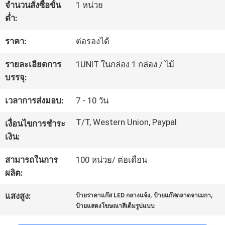
จำนวนสั่งซื้อขั้น
1 หน่วย
โรงงาน
ต่ำ:
ราคา:
ต่อรองได้
ควบคุม
รายละเอียดการ
1UNIT ในกล่อง 1 กล่อง / ไม้
คุณภาพ
บรรจุ:
เวลาการส่งมอบ:
7 - 10 วัน
ติดต่อ
T/T, Western Union, Paypal
เงื่อนไขการชำระ
เรา
เงิน:
สามารถในการ
100 หน่วย/ ต่อเดือน
ข่าว
ผลิต:
,
,
แสงสูง:
ป้ายราคาแก๊ส LED กลางแจ้ง
ป้ายแก๊สตลาดจาเมกา
ป้ายแสดงโฆษณาสีเต็มรูปแบบ
ขอ