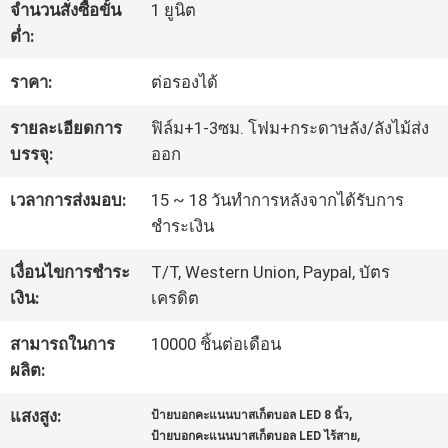
จำนวนสั่งซื้อขั้น
1 ยูนิต
โรงงาน
ต่ำ:
ราคา:
ต่อรองได้
ควบคุม
รายละเอียดการ
ฟิล์ม+1-3ซม. โฟม+กระดาษลัง/ลังไม้ส่ง
คุณภาพ
บรรจุ:
ออก
เวลาการส่งมอบ:
15 ~ 18 วันทำการหลังจากได้รับการ
ติดต่อ
ชำระเงิน
เรา
เงื่อนไขการชำระ
T/T, Western Union, Paypal, บัตร
เงิน:
เครดิต
ข่าว
สามารถในการ
10000 ชิ้นต่อเดือน
ผลิต:
,
แสงสูง:
ป้ายบอกคะแนนบาสเก็ตบอล LED 8 นิ้ว
ขอ
,
ป้ายบอกคะแนนบาสเก็ตบอล LED ไร้สาย