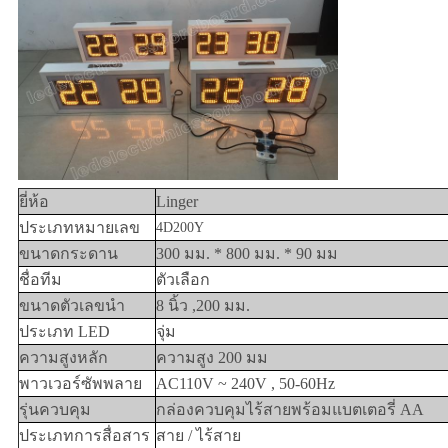
ยี่ห้อ
Linger
ประเภทหมายเลข
4D200Y
ขนาดกระดาน
300 มม. * 800 มม. * 90 มม
ชื่อทีม
ตัวเลือก
ขนาดตัวเลขนำ
8 นิ้ว ,200 มม.
ประเภท LED
จุ่ม
ความสูงหลัก
ความสูง 200 มม
พาวเวอร์ซัพพลาย
AC110V ~ 240V , 50-60Hz
รุ่นควบคุม
กล่องควบคุมไร้สายพร้อมแบตเตอรี่ AA
ประเภทการสื่อสาร
สาย / ไร้สาย