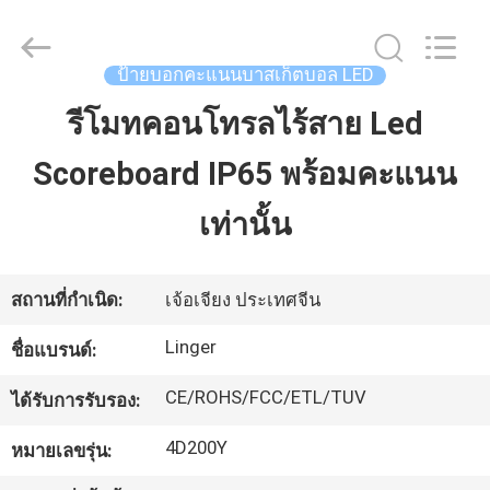
2026
Jiaxing
Linger
Electronic
Technology
ป้ายบอกคะแนนบาสเก็ตบอล LED
Co.,
Ltd..
All
รีโมทคอนโทรลไร้สาย Led
บ้าน
Rights
Reserved.
Scoreboard IP65 พร้อมคะแนน
สินค้า
เท่านั้น
เกี่ยว
สถานที่กำเนิด:
เจ้อเจียง ประเทศจีน
กับ
Linger
ชื่อแบรนด์:
เรา
CE/ROHS/FCC/ETL/TUV
ได้รับการรับรอง:
4D200Y
หมายเลขรุ่น:
ทัวร์