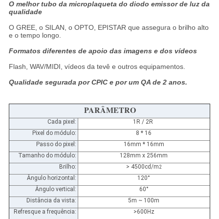
O melhor tubo da microplaqueta do diodo emissor de luz da
qualidade
O GREE, o SILAN, o OPTO, EPISTAR que assegura o brilho alto
e o tempo longo.
Formatos diferentes de apoio das imagens e dos vídeos
Flash, WAV/MIDI, vídeos da tevê e outros equipamentos.
Qualidade segurada por CPIC e por um QA de 2 anos.
PARÂMETRO
Cada pixel:
1R / 2R
Pixel do módulo:
8 * 16
Passo do pixel:
16mm * 16mm
Tamanho do módulo:
128mm x 256mm
Brilho:
> 4500cd/m
2
Ângulo horizontal:
120°
Ângulo vertical:
60°
Distância da vista:
5m ~ 100m
Refresque a frequência:
>600Hz