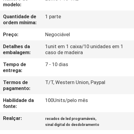
CONTROLE
modelo:
DA
Quantidade de
1 parte
ordem mínima:
QUALIDADE
Preço:
Negociável
CONTACTE-
Detalhes da
1unit em 1 caixa/10 unidades em 1
NOS
embalagem:
caso de madeira
Tempo de
7 - 10 dias
entrega:
NOTÍCIA
Termos de
T/T, Western Union, Paypal
pagamento:
PEÇA
Habilidade da
100Units/pelo mês
UMAS
fonte:
CITAÇÕES
Realçar:
,
recados de led programáveis
sinal digital do desdobramento
MAPA