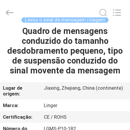
Linger
Electronic
Technology
Co.,
Ltd..
Levou o sinal de mensagem rolagem
All
Rights
Quadro de mensagens
CASA
Reserved.
conduzido do tamanho
PRODUTOS
desdobramento pequeno, tipo
de suspensão conduzido do
SOBRE
sinal movente da mensagem
NÓS
Lugar de
Jiaxing, Zhejiang, China (continente)
origem:
EXCURSÃO
DA
Marca:
Linger
FÁBRICA
Certificação:
CE / ROHS
Número do
LGMS-P10-1R2