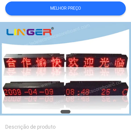
DO
MELHOR PREÇO
SITE
PRIVACY
POLICY
Descrição de produto