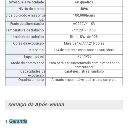
Refresque a velocidade:
60 quadros
Níveis do croma:
4096
Vida do diodo emissor de
100,000hours
luz:
Fonte de alimentação:
AC220V/110V
Temperatura de trabalho:
- ºC 20 ~ ºC 60
Umidade de trabalho:
RH de 5% - de 90%
Cores da exposição:
Mais de 16.777.216 cores
Motorista:
1/4 de corrente constante da varredura
Impermeável:
IP54/IP65
Modo do controlador:
Para para ser sincronizado com o monitor do
computador
Capacidades da
caráteres, letras, símbolo
exposição:
Quadro/armário:
Armário impermeável do ferro na cor preta
serviço da Após-venda
Garantia
1.