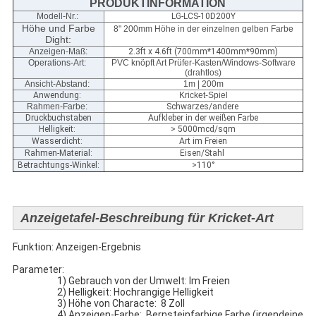
PRODUKTINFORMATION
Modell-Nr.:
LG-LCS-10D200Y
Höhe und Farbe
8" 200mm Höhe in der einzelnen gelben Farbe
Dight:
Anzeigen-Maß
:
2.3ft x 4.6ft (700mm*1400mm*90mm)
Operations-Art:
PVC knöpft Art Prüfer-Kasten/Windows-Software
(drahtlos)
Ansicht-Abstand:
1m | 200m
Anwendung:
Kricket-Spiel
Rahmen-Farbe:
Schwarzes/andere
Druckbuchstaben
Aufkleber in der weißen Farbe
Helligkeit:
> 5000mcd/sqm
Wasserdicht:
Art im Freien
Rahmen-Material:
Eisen/Stahl
Betrachtungs-Winkel:
>110°
Anzeigetafel-Beschreibung für Kricket-Art
Funktion: Anzeigen-Ergebnis
Parameter:
1) Gebrauch von der Umwelt: Im Freien
2) Helligkeit: Hochrangige Helligkeit
3) Höhe von Characte: 8 Zoll
4) Anzeigen-Farbe: Bernsteinfarbige Farbe (irgendeine