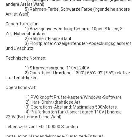
andere Art ist Wahl)
5) Rahmen-Farbe: Schwarze Farbe (irgendeine andere
Art ist Wahl)
Gesamtstruktur:
1) Anzeigenverwendung: Gesamt-10pcs Stellen, 8-
Zoll-Höhencharakter
2) Rahmen: Eisen/Stahl
3) Frontplatte: Anzeigenfenster-Abdeckungsglasbrett
und UVschutz
Technische Normen:
1) Stromversorgung: 110V | 240V
2) Operations-Umstand: -30℃ | 65℃; 0% | 95% relative
Luftfeuchtigkeit
Operations-Art:
1) PVC knöpft Prüfer-Kasten/Windows-Software
2) Hart- Draht/drahtlose Art
3) Operations-Abstand: Maximales 500Meters.
4) Prüferkasten funktioniert durch 110V | Energie
220V (Batterie ist eine Wahl)
Lebenszeit von LED: 100000 Stunden
Installation: Hängen/Montage/Custoized-Entwurf