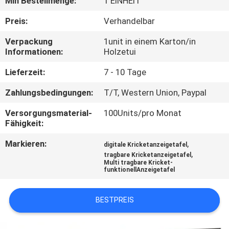
Min Bestellmenge:
1 EINHEIT
TRETEN
Preis:
Verhandelbar
SIE
Verpackung
1unit in einem Karton/in
Informationen:
Holzetui
MIT
UNS
Lieferzeit:
7 - 10 Tage
IN
Zahlungsbedingungen:
T/T, Western Union, Paypal
VERBINDUNG
Versorgungsmaterial-
100Units/pro Monat
Fähigkeit:
NACHRICHTEN
Markieren:
,
digitale Kricketanzeigetafel
,
tragbare Kricketanzeigetafel
Multi tragbare Kricket-
funktionellAnzeigetafel
FORDERN
SIE
BESTPREIS
EIN
ZITAT