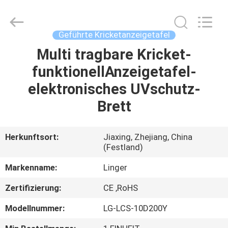
Linger
Electronic
Technology
Co.,
Ltd..
Geführte Kricketanzeigetafel
All
Rights
Multi tragbare Kricket-
HAUS
Reserved.
funktionellAnzeigetafel-
PRODUKTE
elektronisches UVschutz-
Brett
ÜBER
UNS
Herkunftsort:
Jiaxing, Zhejiang, China
(Festland)
FABRIK-
Markenname:
Linger
AUSFLUG
Zertifizierung:
CE ,RoHS
Modellnummer:
LG-LCS-10D200Y
QUALITÄTSKONTROLLE