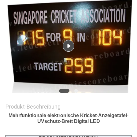
SITEMAP
PRIVACY
POLICY
Produkt-Beschreibung
Mehrfunktionale elektronische Kricket-Anzeigetafel-
UVschutz-Brett Digital LED