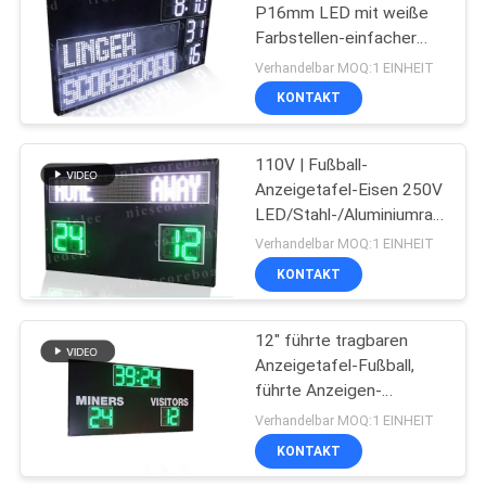
P16mm LED mit weiße
Farbstellen-einfacher
15
Wartung
Verhandelbar MOQ:1 EINHEIT
Elektronische
KONTAKT
Fußball-Anzeigetafel
110V | Fußball-
Anzeigetafel-Eisen 250V
LED/Stahl-/Aluminiumrahmen-
Material
Verhandelbar MOQ:1 EINHEIT
KONTAKT
19
Elektronische
12" führte tragbaren
Anzeigetafel-Fußball,
Anzeigetafel AFL
führte Anzeigen-
Anzeigetafel-grüne
Verhandelbar MOQ:1 EINHEIT
Stellen-Farbe
KONTAKT