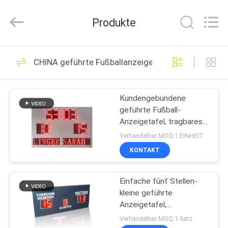
Linger
Electronic
Technology
Produkte
Co.,
Ltd..
All
Rights
HAUS
Reserved.
73
CHINA geführte Fußballanzeigetafel
geführte
PRODUKTE
elektronische
Kundengebundene
geführte Fußball-
Anzeigetafel
ÜBER
Anzeigetafel, tragbares
UNS
elektronisches
Verhandelbar MOQ:1 EINHEIT
Anzeigetafel-Weiß-
KONTAKT
Kabinett
67
FABRIK-
geführte
Einfache fünf Stellen-
AUSFLUG
kleine geführte
Fußballanzeigetafel
Anzeigetafel,
QUALITÄTSKONTROLLE
elektronische Fußball-
Verhandelbar MOQ:1 Satz