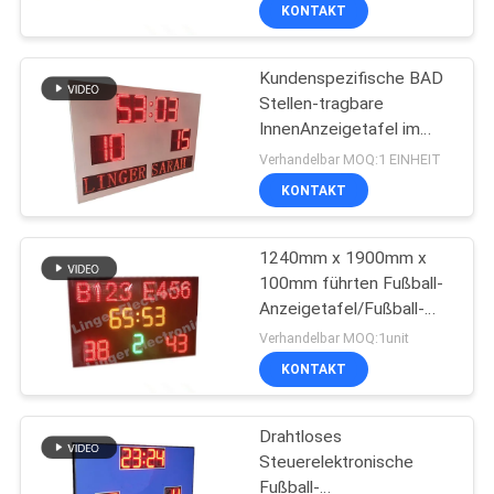
Sport-Anzeigetafel
KONTAKT
TRETEN
Kundenspezifische BAD
SIE
51
Stellen-tragbare
MIT
InnenAnzeigetafel im
LED-Basketball-
UNS
Freien mit geführtem
Verhandelbar MOQ:1 EINHEIT
Anzeigetafel
Team-Namen
IN
KONTAKT
VERBINDUNG
1240mm x 1900mm x
100mm führten Fußball-
NACHRICHTEN
Anzeigetafel/Fußball-
48
Anzeigetafel mit
Verhandelbar MOQ:1unit
geführtem Team-Namen
geführtes
FORDERN
KONTAKT
SIE
Gaspreiszeichen
Drahtloses
EIN
Steuerelektronische
ZITAT
Fußball-