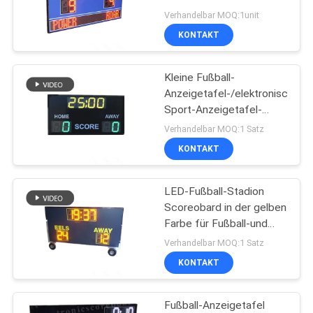
Anzeigetafel/Fußball-
Verhandelbar MOQ:1unit
Anzeigetafel mit
KONTAKT
SITEMAP
geführtem Team-Namen
38
geführte
Kleine Fußball-
PRIVACY
Anzeigetafel-/elektronische
Kricketanzeigetafel
POLICY
Sport-Anzeigetafel-
wasserdichtes Niveau
Verhandelbar MOQ:1 Satz
des Rot-LED
KONTAKT
LED-Fußball-Stadion
32
Scoreobard in der gelben
LED-Baseball-
Farbe für Fußball-und
Rugby-Match
Verhandelbar MOQ:1 Satz
Anzeigetafel
KONTAKT
Fußball-Anzeigetafel