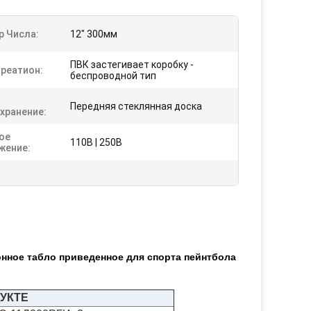
р Числа:
12" 300мм
ПВК застегивает коробку -
преатион:
беспроводной тип
Передняя стеклянная доска
хранение:
ое
110В | 250В
жение:
нное табло приведенное для спорта пейнтбола
УКТЕ