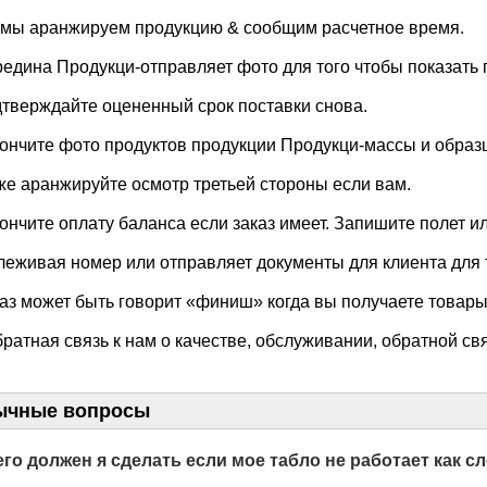
то мы аранжируем продукцию & сообщим расчетное время.

редина Продукци-отправляет фото для того чтобы показать 
одтверждайте оцененный срок поставки снова.

кончите фото продуктов продукции Продукци-массы и образц
акже аранжируйте осмотр третьей стороны если вам.

кончите оплату баланса если заказ имеет. Запишите полет ил
тслеживая номер или отправляет документы для клиента для 
каз может быть говорит «финиш» когда вы получаете товары 
братная связь к нам о качестве, обслуживании, обратной с
ычные вопросы
его должен я сделать если мое табло не работает как с