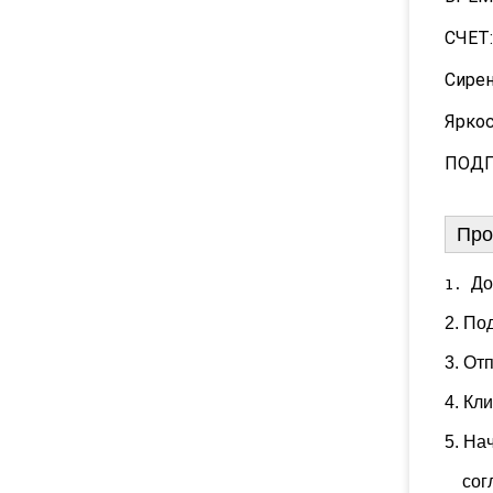
СЧЕТ:
Сирен
Яркос
ПОДГ
Про
До
1. 
2. По
3. От
4. Кл
5. На
    с