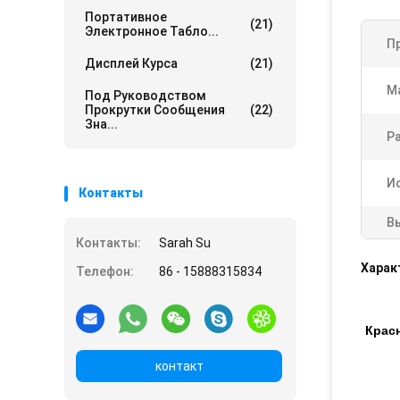
Портативное
(21)
Электронное Табло...
П
Дисплей Курса
(21)
М
Под Руководством
Прокрутки Сообщения
(22)
Зна...
Р
И
Контакты
В
Контакты:
Sarah Su
Харак
Телефон:
86 - 15888315834
Крас
контакт