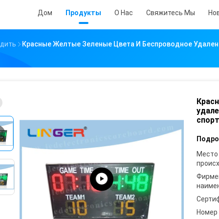
Дом
Продукты
О Нас
Свяжитесь Мы
Но
одить
Красные Желтые Зеленые Цвета И Беспроводное Удален
Красн
удале
спорт
Подро
Место
проис
Фирме
наиме
Серти
Номер