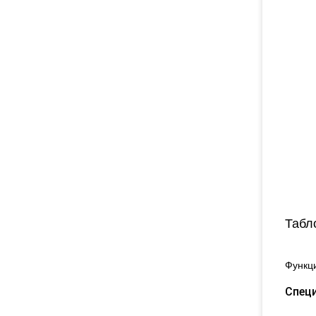
Табл
Функц
Спец
1) П