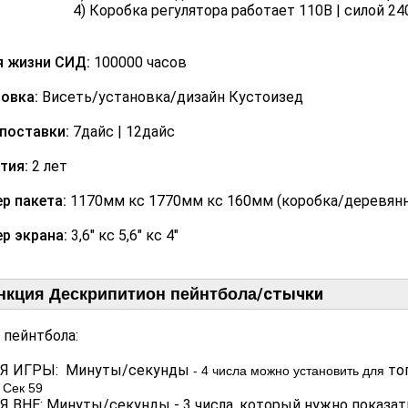
оробка регулятора работает 110В | силой 240В (
я жизни СИД:
100000 часов
овка:
Висеть/установка/дизайн Кустоизед
поставки:
7дайс | 12дайс
тия:
2 лет
р пакета:
1170мм кс 1770мм кс 160мм (коробка/деревянн
р экрана:
3,6" кс 5,6" кс 4"
/
стычки
нкция Дескрипитион пейнтбола
 пейнтбола:
Я ИГРЫ: Минуты/секунды
то
- 4 числа можно установить для
 Сек 59
 ВНЕ: Минуты/секунды - 3 числа, который нужно показат