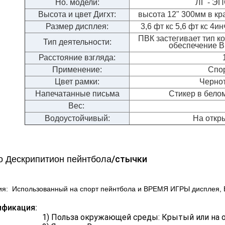
Но. модели:
ЛГ - Э
Высота и цвет Дигхт:
высота 12" 300мм в кр
Размер дисплея:
3,6 фт кс 5,6 фт кс 4и
ПВК застегивает тип к
Тип деятельности:
обеспечение В
Расстояние взгляда:
Применение:
Спор
Цвет рамки:
Чернот
Напечатанные письма
Стикер в бело
Вес:
Водоустойчивый:
На откр
/стычки
о Дескрипитион пейнтбола
ия:
Использованный на спорт пейнтбола и ВРЕМЯ ИГРЫ дисплея,
ификация:
ольза окружающей среды: Крытый или на отк