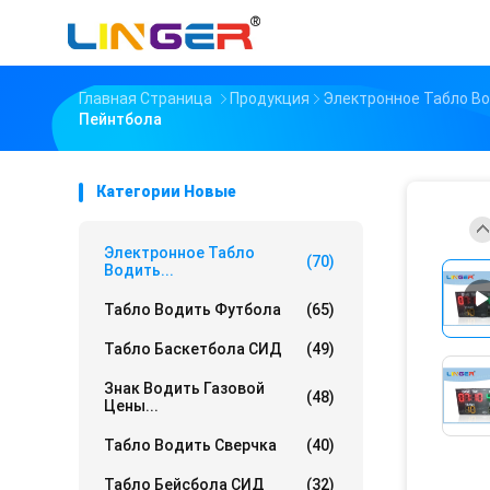
Главная Страница
Продукция
Электронное Табло В
Пейнтбола
Категории Новые
Электронное Табло
(70)
Водить...
Табло Водить Футбола
(65)
Табло Баскетбола СИД
(49)
Знак Водить Газовой
(48)
Цены...
Табло Водить Сверчка
(40)
Табло Бейсбола СИД
(32)