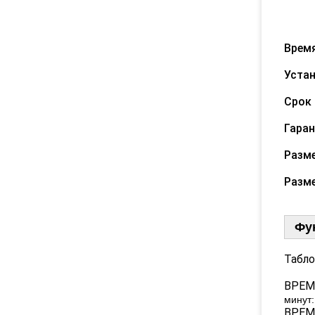
4) К
Врем
Устан
Срок 
Гаран
Разме
Разме
Фу
Табло
ВРЕМ
минут:
ВРЕМЯ