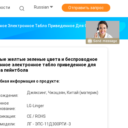
Russian
вости
Отправить запрос
ное Электронное Табло Приведенное Для Спорта
ые желтые зеленые цвета и беспроводное
нное электронное табло приведенное для
а пейнтбола
бная информация о продукте:
Джяксинг, Чжэцзян, Китай (материк)
хождения:
нное
LG-Linger
нование:
фикация:
CE / ROHS
 модели:
ЛГ - ЭПС-11Д300РГИ -3