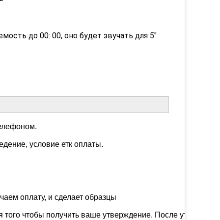
емость до 00: 00, оно будет звучать для 5"
елефоном.

дение, условие етк оплаты.

аем оплату, и сделает образцы 

ля того чтобы получить ваше утверждение. После утвержден