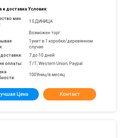
а и доставка Условия:
ество мин
1 ЕДИНИЦА
:
Возможен торг
вывая
1унит в 1 коробке/деревянном
и:
случае
 доставки:
7 до 10 дней
ия оплаты:
T/T, Western Union, Paypal
вка
100Униц/в месяц
бности:
учшая Цена
Контакт