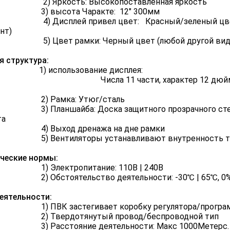
Яркость: Высокопоставленная яркость
высота Чаракте: 12" 300мм
исплей привел цвет: Красный/зеленый цвет/же
нт)
вет рамки: Черный цвет (любой другой вид в
 структура:
использование дисплея:
ла 11 части, характер 12 дюймов в
Рамка: Утюг/сталь
ланшайба: Доска защитного прозрачного стекла
та
Выход дренажа на дне рамки
Вентиляторы устанавливают внутренность т
ческие нормы:
Электропитание: 110В | 240В
бстоятельство деятельности: -30℃ | 65℃, 0% | о
еятельности:
ВК застегивает коробку регулятора/программн
Твердотянутый провод/беспроводной тип
Расстояние деятельности: Макс 1000Метерс.