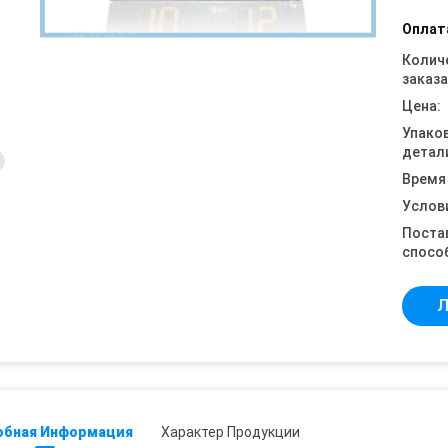
Оплат
Колич
заказа
Цена:
Упако
детал
Время
Услов
Поста
спосо
Л
обная Информация
Характер Продукции