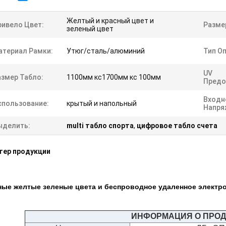
Желтый и красный цвет и
ривело Цвет:
Разме
зеленый цвет
атериал Рамки:
Утюг/сталь/алюминий
Тип О
UV
азмер Табло:
1100мм кс1700мм кс 100мм
Предо
Входн
спользование:
крытый и напольный
Напря
ыделить:
multi табло спорта
,
цифровое табло счета
тер продукции
ные желтые зеленые цвета и беспроводное удаленное электро
ИНФОРМАЦИЯ О ПРОД