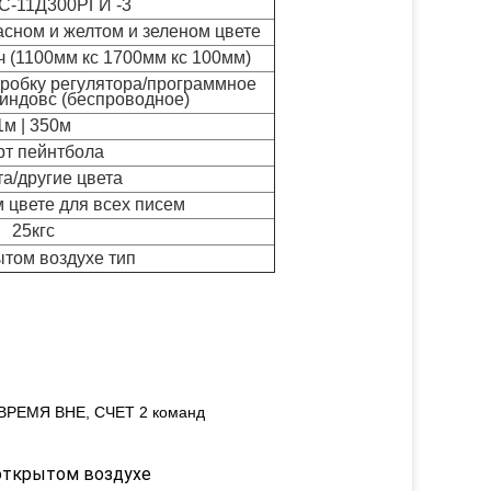
ПС-11Д300РГИ -3
асном и желтом и зеленом цвете
нч (1100мм кс 1700мм кс 100мм)
оробку регулятора/программное
индовс (беспроводное)
1м | 350м
т пейнтбола
а/другие цвета
м цвете для всех писем
25кгс
ытом воздухе тип
 ВРЕМЯ ВНЕ, СЧЕТ 2 команд
рытом воздухе