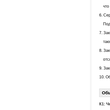
    ч
6. Се
    П
7. За
    т
8. За
    о
9. За
10. О
Об
К1: Ч