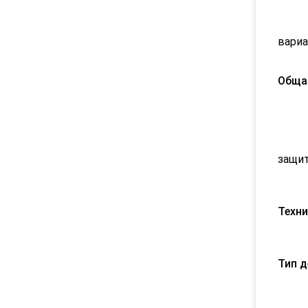
2) 
3) 
4) Д
вариа
5) Ц
Общая
1) 
Чис
2) 
3) П
защи
4) 
5) 
Техни
1) 
2) О
Тип д
1) П
2) 
3) 