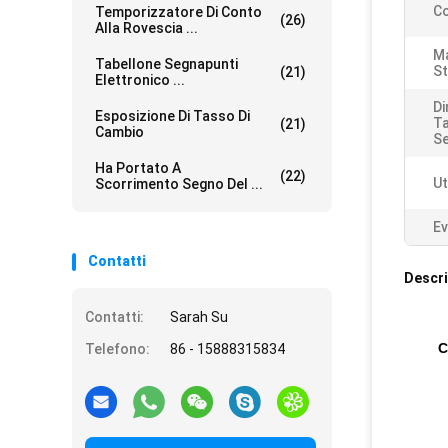
Co
Temporizzatore Di Conto
(26)
Alla Rovescia ...
Ma
Tabellone Segnapunti
St
(21)
Elettronico ...
Di
Esposizione Di Tasso Di
Ta
(21)
Cambio
Se
Ha Portato A
(22)
Ut
Scorrimento Segno Del ...
Ev
Contatti
Descri
Contatti:
Sarah Su
C
Telefono:
86 - 15888315834