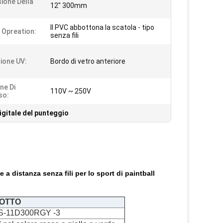
ione Della
12" 300mm
Il PVC abbottona la scatola - tipo
i Opreation:
senza fili
ione UV:
Bordo di vetro anteriore
ne Di
110V ~ 250V
so:
igitale del punteggio
e a distanza senza fili per lo sport di paintball
DOTTO
S-11D300RGY -3