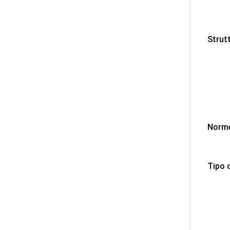
3) 
4) L'
5) Co
Strutt
1) 
Lle 
2) 
3) Pi
4) S
5) I
Norme
1) A
2) C
Tipo 
1) I
2) 
3) D
4) La