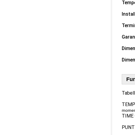
Tempo 
Instal
Termi
Garan
Dimen
Dimen
Fun
Tabell
TEMPO
moment
TIME O
PUNTEG