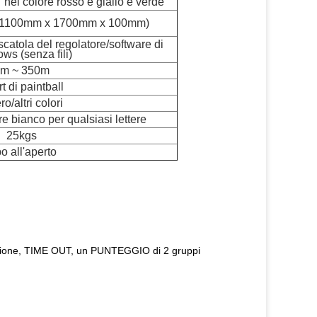
 nel colore rosso e giallo e verde
nch (1100mm x 1700mm x 100mm)
scatola del regolatore/software di
ws (senza fili)
m ~ 350m
t di paintball
ero/altri colori
e bianco per qualsiasi lettere
25kgs
o all'aperto
sizione, TIME OUT, un PUNTEGGIO di 2 gruppi