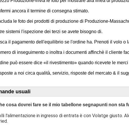
mezzo Produzione-invia le foto per mostrare alla linea di produzion
nfermi ancora il termine di consegna stimato.

cluda le foto dei prodotti di produzione di Produzione-Massachu
oltre sistemi l'ispezione dei terzi se avete bisogno di.

isca il pagamento dell'equilibrio se l'ordine ha. Prenoti il volo o 
 numero di inseguimento o inoltra i documenti affinchè il cliente f
rdine può essere dice «il rivestimento» quando ricevete le merci 
sposte a noi circa qualità, servizio, risposte del mercato & il s
ande usuali
he cosa dovrei fare se il mio tabellone segnapunti non sta
lli l'alimentazione in ingresso di entrata è con Volatge giusto. 
ied.