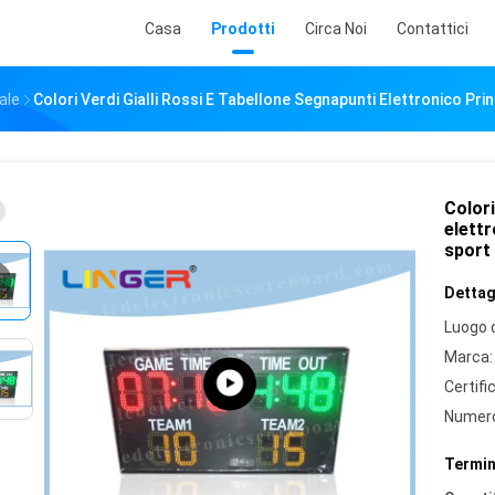
Casa
Prodotti
Circa Noi
Contattici
ale
Colori Verdi Gialli Rossi E Tabellone Segnapunti Elettronico Prin
Colori
elettr
sport 
Dettagl
Luogo d
Marca:
Certifi
Numero
Termin