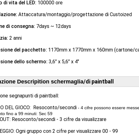
di vita del LED:
100000 ore
lazione:
Attaccatura/montaggio/progettazione di Custoized
ne di consegna:
7days ~ 12days
zia:
2 anni
sione del pacchetto:
1170mm x 1770mm x 160mm (cartone/cas
sione dello schermo:
3,6" x 5,6" x 4"
/
di paintball
zione Descripition schermaglia
one segnapunti di paintball:
 DEL GIOCO: Resoconto/secondi
- 4 cifre possono essere messe
o fino a 99 minuti: Sec 59
UT: Resoconto/secondi - 3 cifre da visualizzare
GIO: Ogni gruppo con 2 cifre per visualizzare 00 - 99