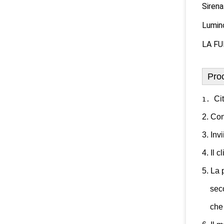
Sirena
Lumino
LA F
Proc
Ci
1. 
2. Con
3. Invi
4. Il 
5. La 
    se
    ch