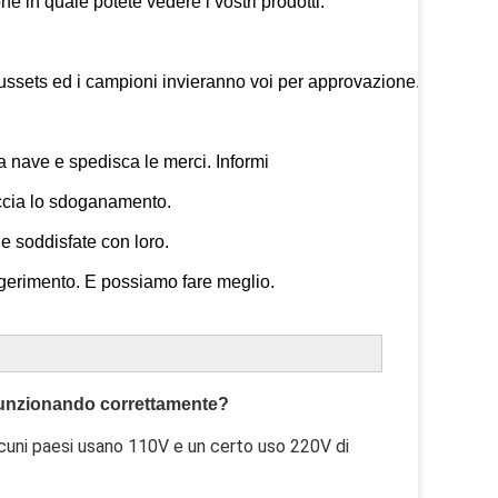
e in quale potete vedere i vostri prodotti. 

ssets ed i campioni invieranno voi per approvazione. Potete 

la nave e spedisca le merci. Informi 

accia lo sdoganamento.

e soddisfate con loro.

uggerimento. E possiamo fare meglio.
 funzionando correttamente?
Alcuni paesi usano 110V e un certo uso 220V di