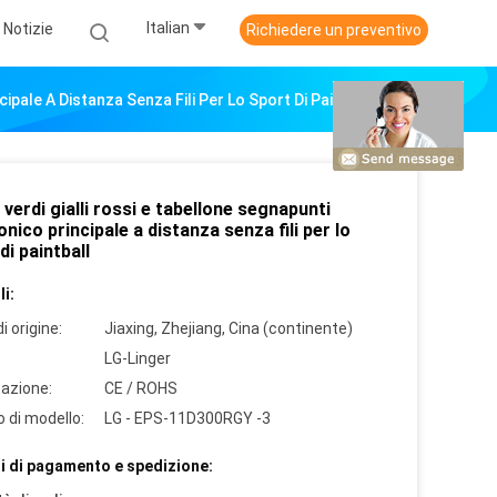
Italian
Notizie
Richiedere un preventivo
cipale A Distanza Senza Fili Per Lo Sport Di Paintball
 verdi gialli rossi e tabellone segnapunti
onico principale a distanza senza fili per lo
di paintball
i:
i origine:
Jiaxing, Zhejiang, Cina (continente)
LG-Linger
cazione:
CE / ROHS
 di modello:
LG - EPS-11D300RGY -3
i di pagamento e spedizione: