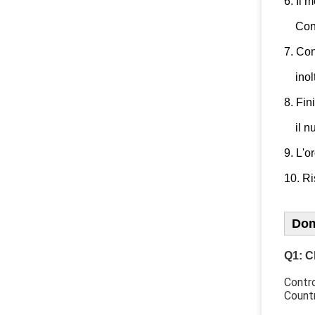
6. Il 
    Co
7. Con
    in
8. Fin
    il
9. L'o
10. Ri
Dom
Q1: C
Contro
Countr