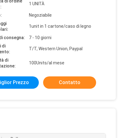
à di ordine
1 UNITÀ
:
:
Negoziabile
aggi
1unit in 1 cartone/caso di legno
lari:
di consegna:
7 - 10 giorni
 di
T/T, Western Union, Paypal
ento:
tà di
100Units/al mese
tazione:
iglior Prezzo
Contatto