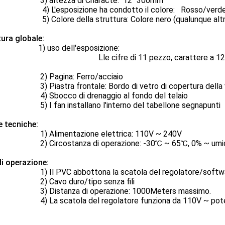
altezza di Characte: 12" 300mm
esposizione ha condotto il colore: Rosso/verde/giallo
lore della struttura: Colore nero (qualunque altro 
ura globale:
uso dell'esposizione:
cifre di 11 pezzo, carattere a 12 pollici 
Pagina: Ferro/acciaio
astra frontale: Bordo di vetro di copertura della vet
bocco di drenaggio al fondo del telaio
 fan installano l'interno del tabellone segnapunti
 tecniche:
limentazione elettrica: 110V ~ 240V
ircostanza di operazione: -30℃ ~ 65℃, 0% ~ umidità 
di operazione:
l PVC abbottona la scatola del regolatore/softwar
Cavo duro/tipo senza fili
istanza di operazione: 1000Meters massimo.
 scatola del regolatore funziona da 110V ~ potere 24