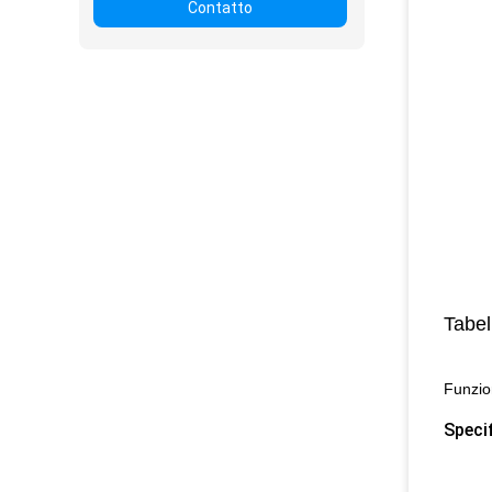
Contatto
Tabel
Funzio
Speci
1) U
2) L