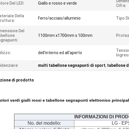
Dimens
lore Del LED:
Giallo e rosso e verde
Cifra:
teriale Della
Ferro/acciaio/alluminio
Tipo D
ruttura:
mensione Del
bellone
1100mm x1700mm x 100mm
Protez
gnapunti:
Tensio
ilizzo:
dell'interno ed all'aperto
Ingres
idenziare:
multi tabellone segnapunti di sport
,
tabellone d
zione di prodotto
olori verdi gialli rossi e tabellone segnapunti elettronico principal
INFORMAZIONI DI PRO
No. del modello:
LG - EP