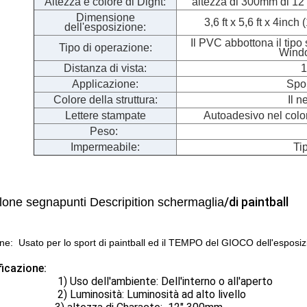
Altezza e colore di Dight:
altezza di 300mm di 12"
Dimensione
3,6 ft x 5,6 ft x 4i
dell'esposizione:
Il PVC abbottona il tipo 
Tipo di operazione:
Windo
Distanza di vista:
1
Applicazione:
Spor
Colore della struttura:
Il n
Lettere stampate
Autoadesivo nel color
Peso:
Impermeabile:
Tip
/di paintball
lone segnapunti Descripition schermaglia
ne:
Usato per lo sport di paintball ed il TEMPO del GIOCO dell'espo
ficazione:
so dell'ambiente: Dell'interno o all'aperto
uminosità: Luminosità ad alto livello