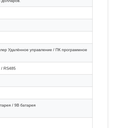
 долларов.
лер Удалённое управление / ПК программное
 / RS485
тарея / 9В батарея