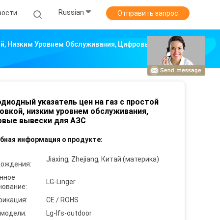
Russian
вости
Отправить запрос
ой, Низким Уровнем Обслуживания, Цифровые Вывески
диодный указатель цен на газ с простой
овкой, низким уровнем обслуживания,
овые вывески для АЗС
бная информация о продукте:
Jiaxing, Zhejiang, Китай (материка)
хождения:
нное
LG-Linger
нование:
фикация:
CE / ROHS
 модели:
Lg-lfs-outdoor