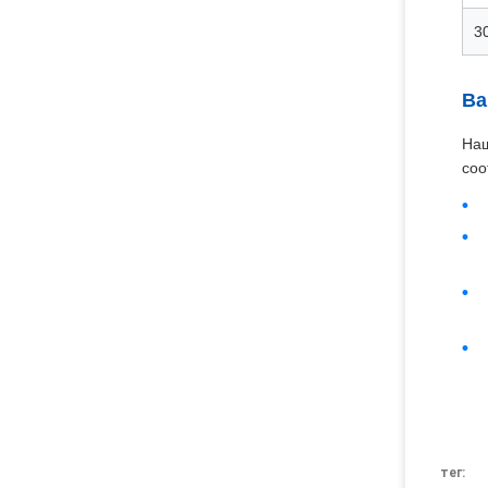
30
Ва
Наш
соо
тег: