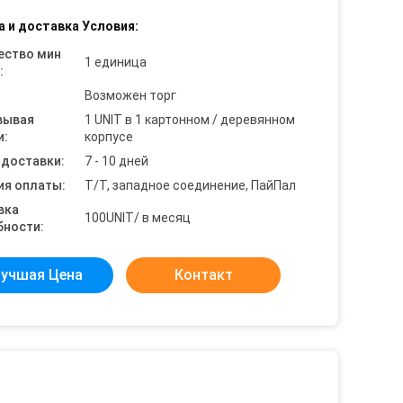
а и доставка Условия:
ество мин
1 единица
:
Возможен торг
вывая
1 UNIT в 1 картонном / деревянном
и:
корпусе
 доставки:
7 - 10 дней
ия оплаты:
Т/Т, западное соединение, ПайПал
вка
100UNIT/ в месяц
бности:
учшая Цена
Контакт