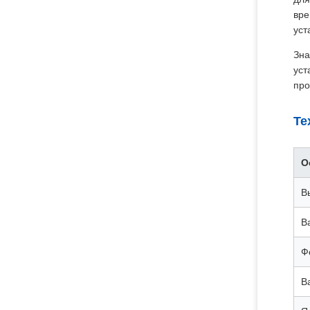
вре
уст
Зна
уст
про
Те
О
В
В
Ф
В