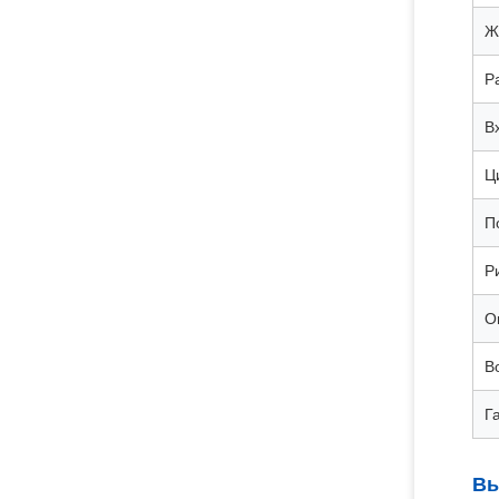
Ж
Р
В
Ц
П
Р
О
В
Г
Вы