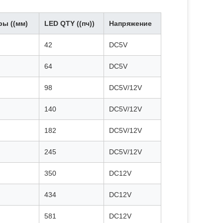
ы ((мм)
LED QTY ((пч))
Напряжение
42
DC5V
64
DC5V
98
DC5V/12V
140
DC5V/12V
182
DC5V/12V
245
DC5V/12V
350
DC12V
434
DC12V
581
DC12V