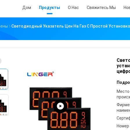
Дом
Продукты
О Нас
Свяжитесь Мы
Но
Цены
Светодиодный Указатель Цен На Газ С Простой Установк
Свето
устан
цифр
Подро
Место
проис
Фирме
наиме
Серти
Номер