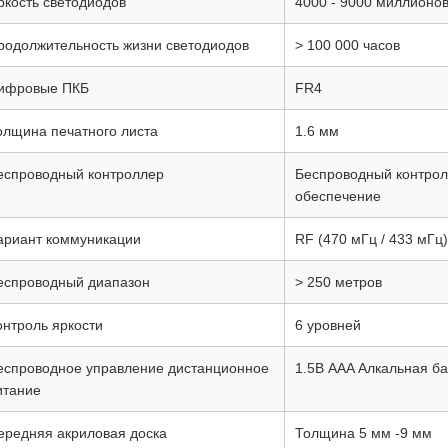
ркость светодиодов
4000 - 9000 миллионов
родолжительность жизни светодиодов
> 100 000 часов
ифровые ПКБ
FR4
олщина печатного листа
1.6 мм
еспроводный контроллер
Беспроводный контрол
обеспечение
ариант коммуникации
RF (470 мГц / 433 мГц)
еспроводный диапазон
> 250 метров
онтроль яркости
6 уровней
еспроводное управление дистанционное
1.5В AAA Алкальная ба
итание
ередняя акриловая доска
Толщина 5 мм -9 мм