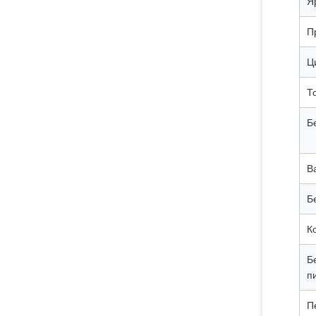
Я
П
Ц
Т
Б
В
Б
К
Б
п
П