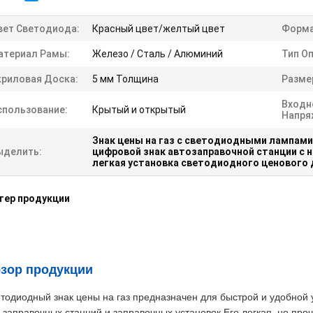
вет Светодиода:
Красный цвет/желтый цвет
Форма
атериал Рамы:
Железо / Сталь / Алюминий
Тип О
криловая Доска:
5 мм Толщина
Разме
Входн
спользование:
Крытый и открытый
Напря
Знак цены на газ с светодиодными лампами
ыделить:
цифровой знак автозаправочной станции с 
легкая установка светодиодного ценового 
тер продукции
зор продукции
тодиодный знак цены на газ предназначен для быстрой и удобной 
 заправочных станций и заправочных установок.Его легкая, но проч