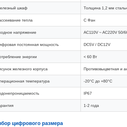
елезный шкаф
Толщина 1,2 мм сталь
ассеивание тепла
С Фан
ходное напряжение
AC110V ~ AC220V 50/
ифровая постоянная мощность
DC5V / DC12V
отребление энергии
< 60 Вт
исунок железного корпуса
Противовыцветная и а
перационная температура
-20°C до +80°C
одонепроницаемость
IP67
арантия
1-2 года
бор цифрового размера