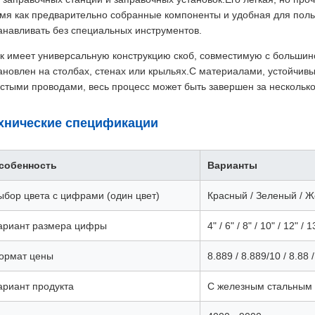
мя как предварительно собранные компоненты и удобная для поль
анавливать без специальных инструментов.
к имеет универсальную конструкцию скоб, совместимую с большин
ановлен на столбах, стенах или крыльях.С материалами, устойчивы
стыми проводами, весь процесс может быть завершен за несколько
хнические спецификации
собенность
Варианты
ыбор цвета с цифрами (один цвет)
Красный / Зеленый / Ж
ариант размера цифры
4" / 6" / 8" / 10" / 12" / 1
ормат цены
8.889 / 8.889/10 / 8.88 
ариант продукта
С железным стальным