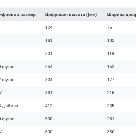
ифровой размер
Цифровая высота ((мм)
Ширина цифр
124
75
161
103
201
119
0 футов
254
152
2 футов
304
177
'
381
216
6 дюймов
412
235
0 футов.
500
281
'
600
350