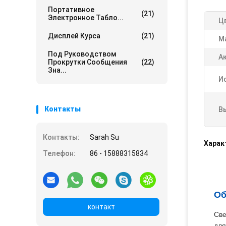
Портативное
(21)
Электронное Табло...
Ц
Дисплей Курса
(21)
М
Под Руководством
А
Прокрутки Сообщения
(22)
Зна...
И
Контакты
В
Контакты:
Sarah Su
Харак
Телефон:
86 - 15888315834
Об
контакт
Све
для