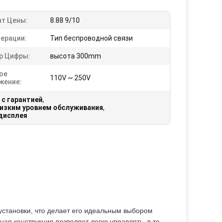
т Цены:
8.88 9/10
перации:
Тип беспроводной связи
р Цифры:
высота 300mm
ое
110V ~ 250V
жение:
 с гарантией
,
низким уровнем обслуживания
,
дисплея
установки, что делает его идеальным выбором
ная конструкция позволяет легко управлять, в то