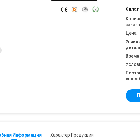
Оплат
Колич
заказа
Цена:
Упако
детал
Время
Услов
Поста
спосо
Л
обная Информация
Характер Продукции