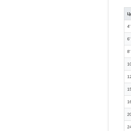
Ц
4'
6'
8'
1
1
15
1
2
24