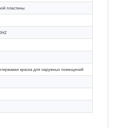
ной пластины
60HZ
нтиржавая краска для наружных помещений