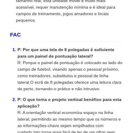
tamanho real, esta unidade móvel é muito mais
acessível, requer manutenção mínima e é ideal para
campos de treinamento, jogos amadores e locais
pequenos.
FAC
P: Por que uma tela de 8 polegadas é suficiente
para um painel de pontuação lateral?
R: Porque o painel de pontuação é colocado ao lado do
campo de futebol, visando apenas o pessoal próximo,
como treinadores, substitutos e pessoal de linha
lateral.O ecrã de 8 polegadas oferece uma leitura clara
de perto, tornando-o prático e não intrusivo.
P: O que torna o projeto vertical benéfico para esta
aplicação?
R: A orientação vertical economiza espaço na linha
lateral, permitindo ao mesmo tempo que os números e
as informações-chave sejam empilhados com
cuidado.Isto torna mais fácil de ler de um olhar sem