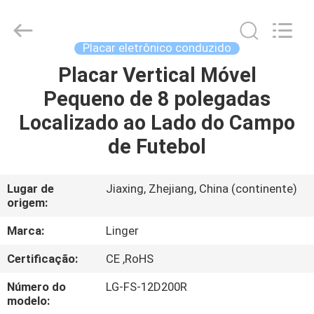
Linger
Electronic
Technology
Co.,
Ltd..
Placar eletrônico conduzido
All
Rights
Placar Vertical Móvel
CASA
Reserved.
Pequeno de 8 polegadas
PRODUTOS
Localizado ao Lado do Campo
de Futebol
SOBRE
NÓS
Lugar de
Jiaxing, Zhejiang, China (continente)
origem:
EXCURSÃO
Marca:
Linger
DA
Certificação:
CE ,RoHS
FÁBRICA
Número do
LG-FS-12D200R
modelo: