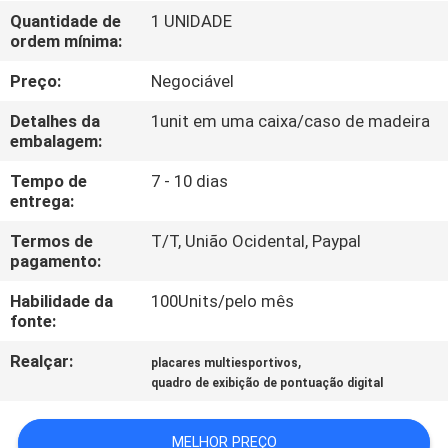
CONTROLE
Quantidade de
1 UNIDADE
ordem mínima:
DA
QUALIDADE
Preço:
Negociável
Detalhes da
1unit em uma caixa/caso de madeira
CONTACTE-
embalagem:
NOS
Tempo de
7 - 10 dias
entrega:
NOTÍCIA
Termos de
T/T, União Ocidental, Paypal
pagamento:
Habilidade da
100Units/pelo mês
PEÇA
fonte:
UMAS
Realçar:
,
placares multiesportivos
CITAÇÕES
quadro de exibição de pontuação digital
MAPA
MELHOR PREÇO