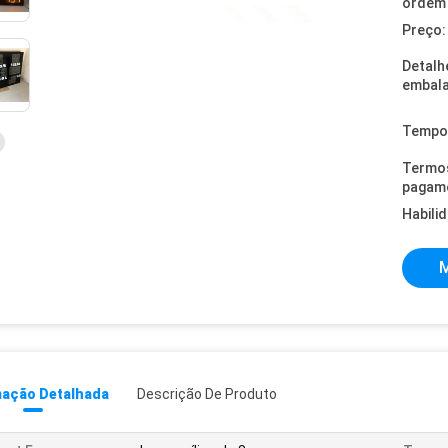
ordem 
Preço:
Detalh
embal
Tempo 
Termo
pagam
Habili
M
mação Detalhada
Descrição De Produto