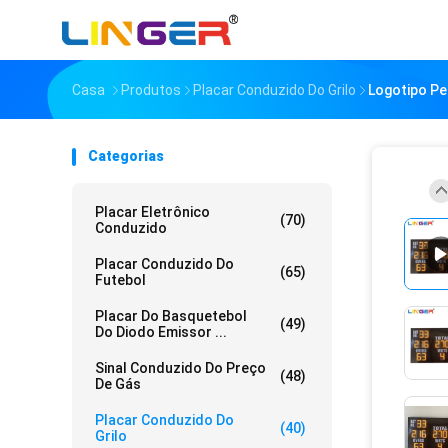
Casa
Produtos
Placar Conduzido Do Grilo
Logotipo Pe
Categorias
Placar Eletrônico
(70)
Conduzido
Placar Conduzido Do
(65)
Futebol
Placar Do Basquetebol
(49)
Do Diodo Emissor ...
Sinal Conduzido Do Preço
(48)
De Gás
Placar Conduzido Do
(40)
Grilo