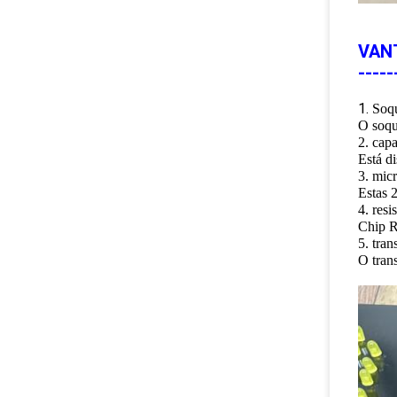
VANT
-----
1.
Soqu
O soqu
2. capa
Está di
3. mic
Estas 
4. res
Chip R
5. tran
O trans