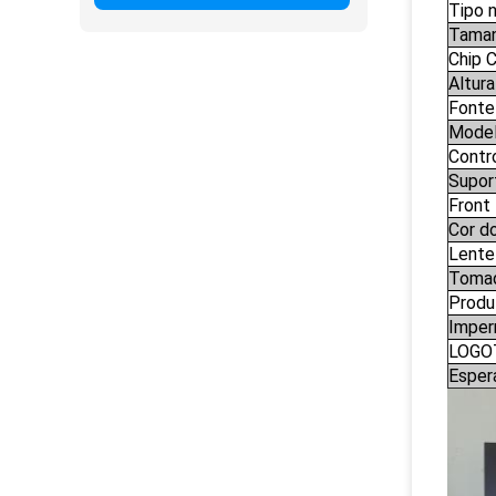
Tipo n
Taman
Chip 
Altura
Fonte
Model
Contr
Supor
Front
Cor d
Lente 
Tomad
Produt
Imper
LOGO
Esper