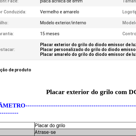
ont Face:
placa acrílica de 8mm
Tamanh
r Conduzida:
Vermelho e amarelo
Logoti
ilho:
Modelo exterior/interno
Modelo
rantia:
15 meses
Contro
Placar exterior do grilo do diodo emissor de lu
stacar:
Placar personalizado do grilo do diodo emissor
Placar amarelo do grilo do diodo emissor de lu
ição de produto
Placar exterior do grilo com
ETRO-------------------------------------------------------
---------
Placar do grilo
Atrase-se