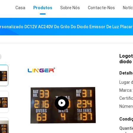
Casa
Produtos
Sobre Nós
Contacte-Nos
Notíc
rsonalizado DC12V AC240V Do Grilo Do Diodo Emissor De Luz Placar 
Logot
diodo 
Detalh
Lugar 
Marca:
Certifi
Número
Condiç
Quanti