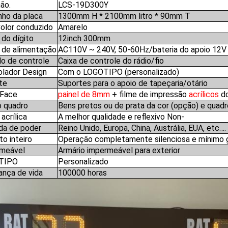
ão.
LCS-19D300Y
ho da placa
1300mm H * 2100mm litro * 90mm T
Color conduzido
Amarelo
 do dígito
12inch 300mm
 de alimentação
AC110V ~ 240V, 50-60Hz/bateria do apoio 12V
o de controle
Caixa de controle do rádio/fio
olador Design
Com o LOGOTIPO (personalizado)
te
Suportes para o apoio de tapeçaria/otário
 Face
painel de 8mm
+ filme de impressão
acrílicos
do
o quadro
Bens pretos ou de prata da cor (opção) e quadr
acrílica
A melhor qualidade e reflexivo Non-
a de poder
Reino Unido, Europa, China, Austrália, EUA, etc….
o inteiro
Operação completamente silenciosa e mínimo 
meável
Armário impermeável para exterior
TIPO
Personalizado
ança de vida
100000 horas