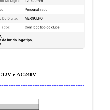
o Do Dígito:
12" 300mm
po:
Personalizado
 Do Dígito:
MERGULHO
lador:
Com logotipo do clube
z
,
 de luz do logotipo
,
z
 DC12V e AC240V
----------------------------------------------