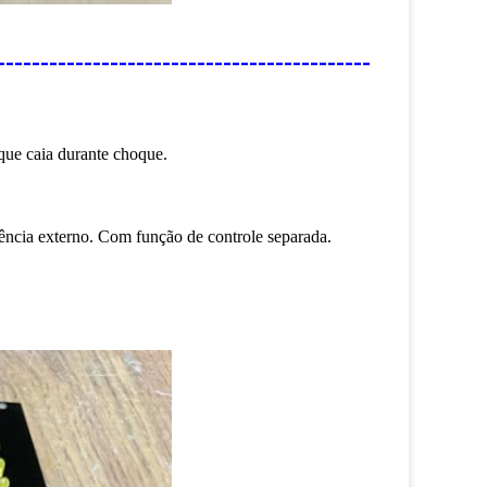
-------------------------------------
 que caia durante choque.
rência externo. Com função de controle separada.
.