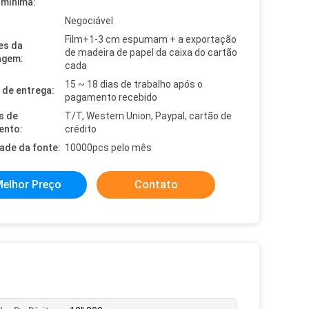
mínima:
Negociável
Film+1-3 cm espumam + a exportação
es da
de madeira de papel da caixa do cartão
agem:
cada
15 ~ 18 dias de trabalho após o
de entrega:
pagamento recebido
s de
T/T, Western Union, Paypal, cartão de
ento:
crédito
dade da fonte:
10000pcs pelo mês
elhor Preço
Contato