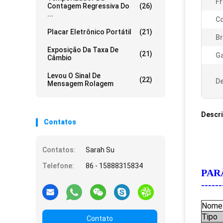
Fr
Contagem Regressiva Do
(26)
...
Co
Placar Eletrônico Portátil
(21)
Br
Exposição Da Taxa De
(21)
Ga
Câmbio
Levou O Sinal De
(22)
De
Mensagem Rolagem
Descr
Contatos
Contatos:
Sarah Su
Telefone:
86 - 15888315834
PARÂM
------
Nome
Tipo
Contato