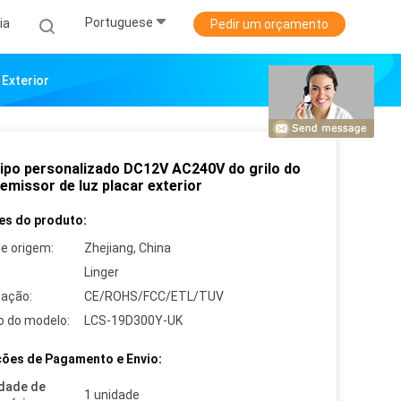
Portuguese
ia
Pedir um orçamento
Exterior
ipo personalizado DC12V AC240V do grilo do
emissor de luz placar exterior
es do produto:
de origem:
Zhejiang, China
Linger
cação:
CE/ROHS/FCC/ETL/TUV
 do modelo:
LCS-19D300Y-UK
ões de Pagamento e Envio:
dade de
1 unidade