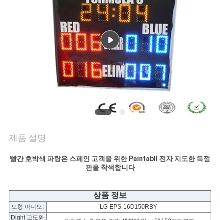
연
락
주
세
요
뉴
제품 설명
스
빨간 호박색 파랑은 스페인 고객을 위한 Paintabll 전자 지도한 득점
판을 착색합니다
인
상품 정보
용
모형 아니오:
LG-EPS-16D150RBY
Dight 고도와