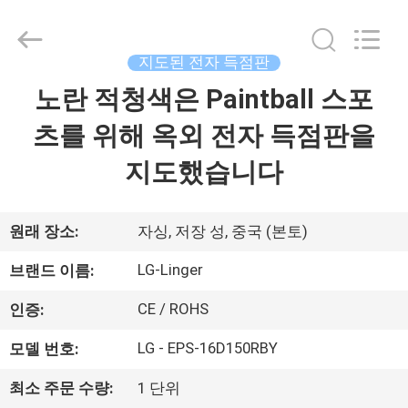
©
2017
-
2026
Jiaxing
지도된 전자 득점판
Linger
Electronic
Technology
노란 적청색은 Paintball 스포
집
Co.,
Ltd..
All
츠를 위해 옥외 전자 득점판을
Rights
Reserved.
제
지도했습니다
품
원래 장소:
자싱, 저장 성, 중국 (본토)
우
LG-Linger
브랜드 이름:
리
CE / ROHS
인증:
에
LG - EPS-16D150RBY
모델 번호:
대
최소 주문 수량:
1 단위