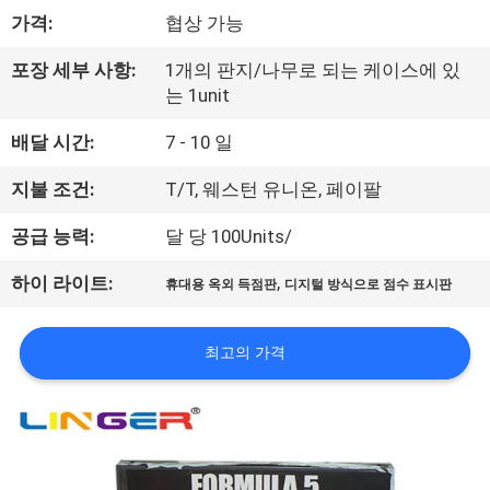
하
가격:
협상 가능
여
포장 세부 사항:
1개의 판지/나무로 되는 케이스에 있
는 1unit
공
배달 시간:
7 - 10 일
장
지불 조건:
T/T, 웨스턴 유니온, 페이팔
여
공급 능력:
달 당 100Units/
행
,
하이 라이트:
휴대용 옥외 득점판
디지털 방식으로 점수 표시판
품
최고의 가격
질
관
리