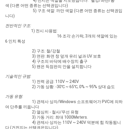
4) 전시는 색깔을 지도했습니다: 빨강/파란/황
색 (다른 어떤 종류는 선택권입니다)
5) 구조 색깔: 까만 색깔 (다른 어떤 종류는 선택권입
PRIVACY
니다)
POLICY
전반적인 구조:
1) 전시 사용법:
16 조각 손가락, 3개의 색깔에 있는
6 인치 특성
2) 구조: 철/강철
3) 면판: 화면 창 덮개 유리 널과 UV 보호
4) 구조의 바닥에 배수장치 출구
5) 팬은 득점판의 안을 설치합니다
기술적인 규범:
1) 전력 공급: 110V ~ 240V
2) 가동 상황: -30℃ ~ 65℃, 0% ~ 95% 상대 습도
가동 유형:
1) 관제사 상자/Windows 소프트웨어가 PVC에 의하
여 단추를 끼웁니다
2) 열심히 - 철사/무선 유형
3) 가동 거리: 최대 1000Meters.
4) 관제사 상자는 110V ~ 240V 덕분에 힘 작동됩니
다 (건전지는 선택권은입니다)