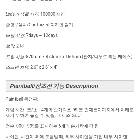
Leds의 생활 시간:
100000 시간
임명:
/설치/Custoized 디자인 걸기
배달 시간:
7days ~ 12days
보장:
2 년
포장 차원:
870mm x 870mm x 160mm (판지/나무로 되는 케이스)
스크린 차원:
2.6" x 2.6" x 4"
Paintball/전초전
기능
Descripition
Paintball 득점판:
게임 시간: 분/초
- 4개의 손가락은 99 분 언제든지까지에서 아래로
세기 위하여 놓일 수 있습니다: 59 SEC
점수: 000 - 999를 표시하는 6개의 손가락에 각 팀
사이렌: 시간이 00에 도달일
때,
외부 사이렌을 가진 내부 사이렌
: