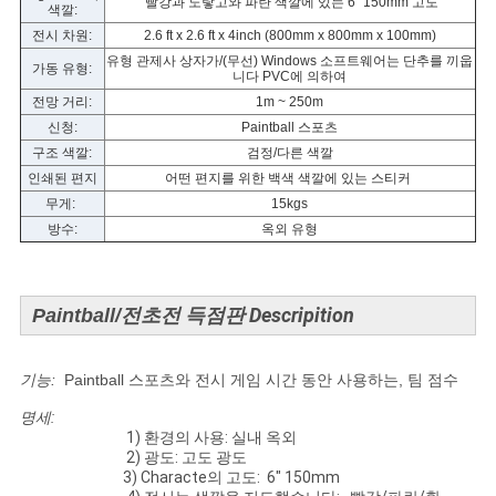
빨강과 노랗고와 파란 색깔에 있는 6" 150mm 고도
문
색깔:
전시 차원:
2.6 ft x 2.6 ft x 4inch (800mm x 800mm x 100mm)
을
유형 관제사 상자가/(무선) Windows 소프트웨어는 단추를 끼웁
가동 유형:
니다 PVC에 의하여
요
전망 거리:
1m ~ 250m
신청:
Paintball 스포츠
구
구조 색깔:
검정/다른 색깔
인쇄된 편지
어떤 편지를 위한 백색 색깔에 있는 스티커
하
무게:
15kgs
세
방수:
옥외 유형
요
득점판 Descripition
Paintball/전초전
사
기능:
Paintball 스포츠와 전시 게임 시간 동안 사용하는, 팀 점수
이
명세:
트
1) 환경의 사용: 실내 옥외
2) 광도: 고도 광도
3) Characte의 고도: 6" 150mm
맵