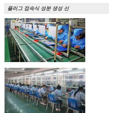
플러그 접속식 성분 생성 선
연
락
주
세
요
뉴
스
인
용