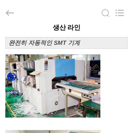
©
2017
-
2026
Jiaxing
Linger
Electronic
생산 라인
Technology
집
Co.,
Ltd..
All
완전히 자동적인 SMT 기계
Rights
Reserved.
제
품
우
리
에
대