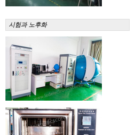
문
을
시험과 노후화
요
구
하
세
요
사
이
트
맵