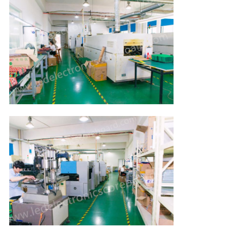
하
여
공
장
여
행
품
질
관
리