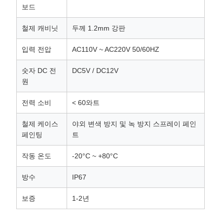
보드
철제 캐비닛
두께 1.2mm 강판
입력 전압
AC110V ~ AC220V 50/60HZ
숫자 DC 전
DC5V / DC12V
원
전력 소비
< 60와트
철제 케이스
야외 변색 방지 및 녹 방지 스프레이 페인
페인팅
트
작동 온도
-20°C ~ +80°C
방수
IP67
보증
1-2년