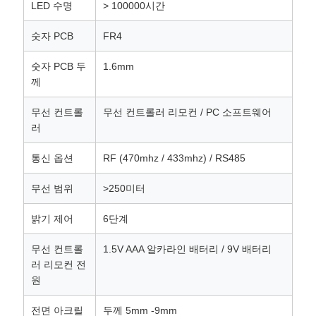
LED 수명
> 100000시간
숫자 PCB
FR4
숫자 PCB 두
1.6mm
께
무선 컨트롤
무선 컨트롤러 리모컨 / PC 소프트웨어
러
통신 옵션
RF (470mhz / 433mhz) / RS485
무선 범위
>250미터
밝기 제어
6단계
무선 컨트롤
1.5V AAA 알카라인 배터리 / 9V 배터리
러 리모컨 전
원
전면 아크릴
두께 5mm -9mm