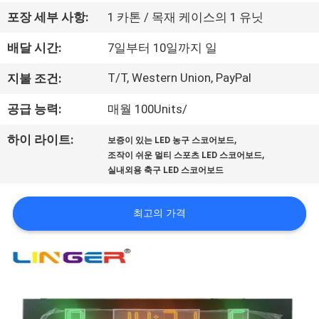
하
포장 세부 사항:
1 카톤 / 목재 케이스의 1 유닛
여
배달 시간:
7일부터 10일까지 일
공
T/T, Western Union, PayPal
지불 조건:
장
공급 능력:
매월 100Units/
여
,
하이 라이트:
보증이 있는 LED 농구 스코어보드
,
조작이 쉬운 멀티 스포츠 LED 스코어보드
행
실내외용 축구 LED 스코어보드
품
최고의 가격
질
관
리