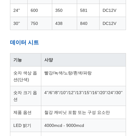
24''
600
350
581
DC12V
PRIVACY
30''
750
438
840
DC12V
POLICY
데이터 시트
기능
사양
숫자 색상 옵
빨강/녹색/노랑/흰색/파랑
션(단색)
숫자 크기 옵
4''/6''/8''/10''/12''/13''/15''/16''/20''/24''/30''
션
제품 옵션
철강 캐비닛 포함 또는 구성 요소만
LED 밝기
4000mcd - 9000mcd