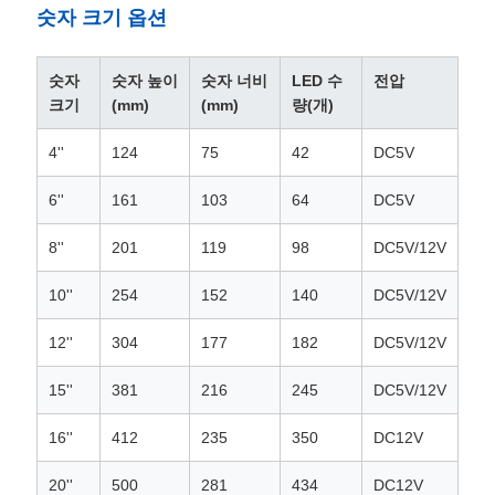
문
숫자 크기 옵션
을
숫자
숫자 높이
숫자 너비
LED 수
전압
요
크기
(mm)
(mm)
량(개)
구
4''
124
75
42
DC5V
하
6''
161
103
64
DC5V
세
8''
201
119
98
DC5V/12V
요
10''
254
152
140
DC5V/12V
12''
304
177
182
DC5V/12V
사
15''
381
216
245
DC5V/12V
이
트
16''
412
235
350
DC12V
맵
20''
500
281
434
DC12V