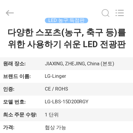
©
2017
-
2026
Jiaxing
LED 농구 득점판
Linger
Electronic
Technology
다양한 스포츠(농구, 축구 등)를
집
Co.,
Ltd..
All
위한 사용하기 쉬운 LED 전광판
Rights
Reserved.
제
품
원래 장소:
JIAXING, ZHEJING, China (본토)
LG-Linger
브랜드 이름:
우
CE / ROHS
인증:
리
LG-LBS-15D200RGY
모델 번호:
에
최소 주문 수량:
1 단위
대
가격:
협상 가능