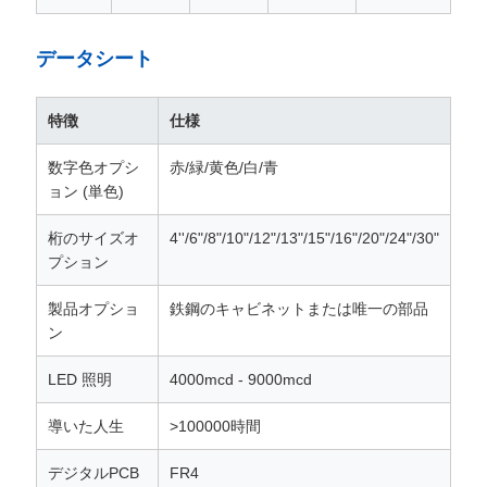
データシート
特徴
仕様
数字色オプシ
赤/緑/黄色/白/青
ョン (単色)
桁のサイズオ
4''/6"/8"/10"/12"/13"/15"/16"/20"/24"/30"
プション
製品オプショ
鉄鋼のキャビネットまたは唯一の部品
ン
LED 照明
4000mcd - 9000mcd
導いた人生
>100000時間
デジタルPCB
FR4