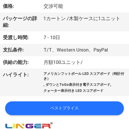
達
価格:
交渉可能
に
パッケージの詳
1カートン /木製ケースに1ユニット
つ
細:
い
受渡し時間:
7 - 10日
て
支払条件:
T/T、Western Union、PayPal
供給の能力:
月額100ユニット/
工
ハイライト:
アメリカンフットボール LED スコアボード（時計付
場
き）
,
,
ダウンとToGo表示付き電子スコアボード
旅
クォーター表示付き LED スコアボード
行
ベストプライス
品