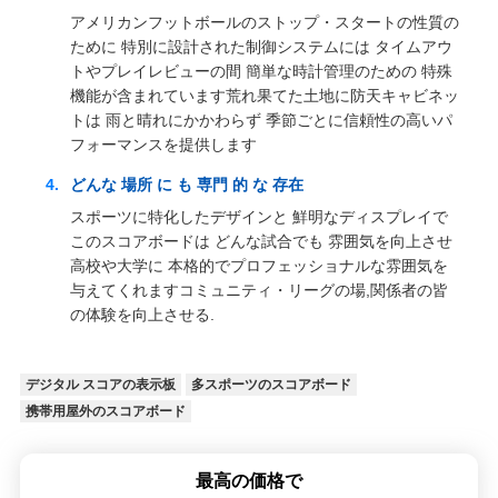
アメリカンフットボールのストップ・スタートの性質の
ために 特別に設計された制御システムには タイムアウ
トやプレイレビューの間 簡単な時計管理のための 特殊
機能が含まれています荒れ果てた土地に防天キャビネッ
トは 雨と晴れにかかわらず 季節ごとに信頼性の高いパ
フォーマンスを提供します
どんな 場所 に も 専門 的 な 存在
スポーツに特化したデザインと 鮮明なディスプレイで
このスコアボードは どんな試合でも 雰囲気を向上させ
高校や大学に 本格的でプロフェッショナルな雰囲気を
与えてくれますコミュニティ・リーグの場,関係者の皆
の体験を向上させる.
デジタル スコアの表示板
多スポーツのスコアボード
携帯用屋外のスコアボード
最高の価格で