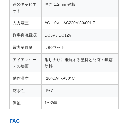
鉄のキャビネ
厚さ 1.2mm 鋼板
ット
入力電圧
AC110V ~ AC220V 50/60HZ
数字直流電源
DC5V / DC12V
電力消費量
< 60ワット
アイアンケー
消し去りに抵抗する塗料と防腐の噴霧
スの絵画
塗料
動作温度
-20°Cから+80°C
防水性
IP67
保証
1〜2年
FAC