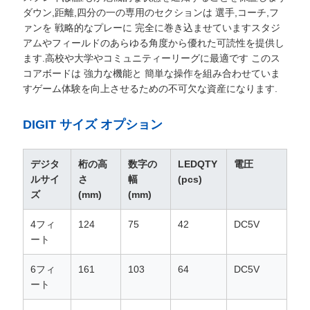
ダウン,距離,四分の一の専用のセクションは 選手,コーチ,フ
い
ァンを 戦略的なプレーに 完全に巻き込ませていますスタジ
アムやフィールドのあらゆる角度から優れた可読性を提供し
ます.高校や大学やコミュニティーリーグに最適です このス
ニ
コアボードは 強力な機能と 簡単な操作を組み合わせていま
すゲーム体験を向上させるための不可欠な資産になります.
ュ
ー
DIGIT サイズ オプション
ス
デジタ
桁の高
数字の
LEDQTY
電圧
ルサイ
さ
幅
(pcs)
ズ
(mm)
(mm)
引
4フィ
124
75
42
DC5V
用
ート
を
6フィ
161
103
64
DC5V
要
ート