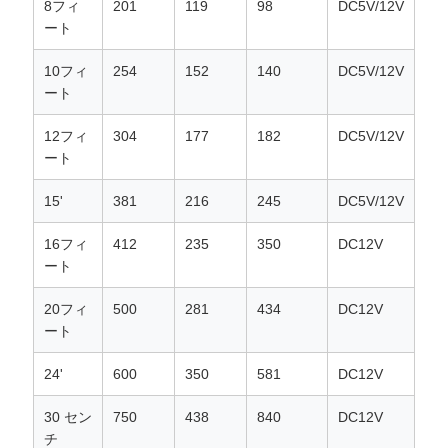
求
8フィ
201
119
98
DC5V/12V
ート
し
10フィ
254
152
140
DC5V/12V
な
ート
さ
12フィ
304
177
182
DC5V/12V
い
ート
15'
381
216
245
DC5V/12V
地
16フィ
412
235
350
DC12V
ート
図
20フィ
500
281
434
DC12V
ート
PRIVACY
POLICY
24'
600
350
581
DC12V
30 セン
750
438
840
DC12V
チ