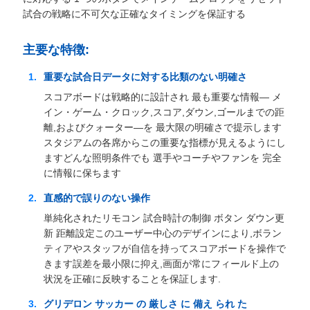
試合の戦略に不可欠な正確なタイミングを保証する
主要な特徴:
重要な試合日データに対する比類のない明確さ
スコアボードは戦略的に設計され 最も重要な情報― メ
イン・ゲーム・クロック,スコア,ダウン,ゴールまでの距
離,およびクォーター―を 最大限の明確さで提示します
スタジアムの各席からこの重要な指標が見えるようにし
ますどんな照明条件でも 選手やコーチやファンを 完全
に情報に保ちます
直感的で誤りのない操作
単純化されたリモコン 試合時計の制御 ボタン ダウン更
新 距離設定このユーザー中心のデザインにより,ボラン
ティアやスタッフが自信を持ってスコアボードを操作で
きます誤差を最小限に抑え,画面が常にフィールド上の
状況を正確に反映することを保証します.
グリデロン サッカー の 厳しさ に 備え られ た