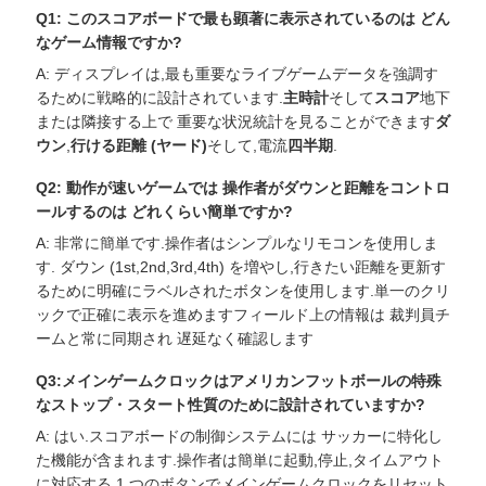
Q1: このスコアボードで最も顕著に表示されているのは どん
なゲーム情報ですか?
A: ディスプレイは,最も重要なライブゲームデータを強調す
るために戦略的に設計されています.
主時計
そして
スコア
地下
または隣接する上で 重要な状況統計を見ることができます
ダ
ウン
,
行ける距離 (ヤード)
そして,電流
四半期
.
Q2: 動作が速いゲームでは 操作者がダウンと距離をコントロ
ールするのは どれくらい簡単ですか?
A: 非常に簡単です.操作者はシンプルなリモコンを使用しま
す. ダウン (1st,2nd,3rd,4th) を増やし,行きたい距離を更新す
るために明確にラベルされたボタンを使用します.単一のクリ
ックで正確に表示を進めますフィールド上の情報は 裁判員チ
ームと常に同期され 遅延なく確認します
Q3:メインゲームクロックはアメリカンフットボールの特殊
なストップ・スタート性質のために設計されていますか?
A: はい.スコアボードの制御システムには サッカーに特化し
た機能が含まれます.操作者は簡単に起動,停止,タイムアウト
に対応する 1 つのボタンでメインゲームクロックをリセット