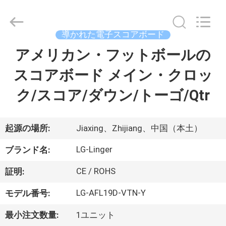
supplier.
Copyright
©
2017
-
導かれた電子スコアボード
2026
Jiaxing
Linger
アメリカン・フットボールの
家
Electronic
Technology
Co.,
スコアボード メイン・クロッ
Ltd..
All
プ
Rights
ク/スコア/ダウン/トーゴ/Qtr
Reserved.
ロ
ダ
起源の場所:
Jiaxing、Zhijiang、中国（本土）
ク
LG-Linger
ブランド名:
ト
CE / ROHS
証明:
LG-AFL19D-VTN-Y
モデル番号:
私
最小注文数量:
1ユニット