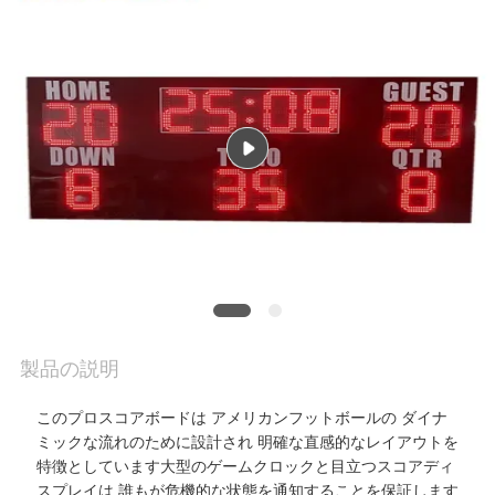
質
管
理
私
達
に
連
絡
製品の説明
し
このプロスコアボードは アメリカンフットボールの ダイナ
な
ミックな流れのために設計され 明確な直感的なレイアウトを
特徴としています大型のゲームクロックと目立つスコアディ
さ
スプレイは,誰もが危機的な状態を通知することを保証します