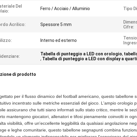
teriale Del
Ferro / Acciaio / Alluminio
Tipo D
laio:
Dimens
rdo Acrilico:
Spessore 5 mm
Cifre:
Tensio
ilizzo:
Interno ed esterno
Ingres
Tabella di punteggio a LED con orologio
,
tabell
idenziare:
,
Tabella di punteggio a LED con display a quart
zione di prodotto
gettato per il flusso dinamico del football americano, questo tabellone
ntuitivo incentrato sulle metriche essenziali del gioco. L'ampio orologio 
ibile assicurano che tutti siano informati sullo stato critico, mentre le 
rto mantengono giocatori, allenatori e tifosi pienamente coinvolti in ogn
lta visibilità, offre un'eccellente leggibilità da qualsiasi angolazione neg
lege e leghe comunitarie, questo tabellone segnapunti combina funzion
dendolo un elemento indispensabile per migliorare l'esperienza del giorn