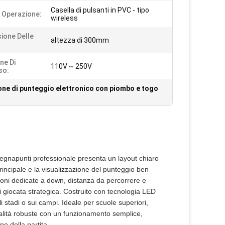
Casella di pulsanti in PVC - tipo
i Operazione:
wireless
ione Delle
altezza di 300mm
ne Di
110V ~ 250V
so:
one di punteggio elettronico con piombo e togo
i
 segnapunti professionale presenta un layout chiaro
principale e la visualizzazione del punteggio ben
sezioni dedicate a down, distanza da percorrere e
i giocata strategica. Costruito con tecnologia LED
li stadi o sui campi. Ideale per scuole superiori,
alità robuste con un funzionamento semplice,
o della partita.