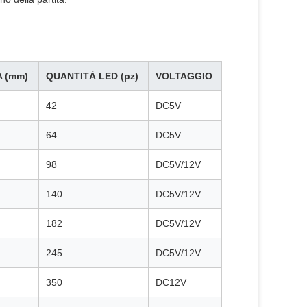
 (mm)
QUANTITÀ LED (pz)
VOLTAGGIO
42
DC5V
64
DC5V
98
DC5V/12V
140
DC5V/12V
182
DC5V/12V
245
DC5V/12V
350
DC12V