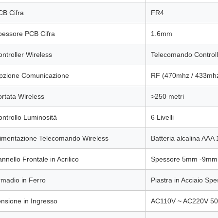
CB Cifra
FR4
pessore PCB Cifra
1.6mm
ntroller Wireless
Telecomando Controll
pzione Comunicazione
RF (470mhz / 433mhz
rtata Wireless
>250 metri
ntrollo Luminosità
6 Livelli
limentazione Telecomando Wireless
Batteria alcalina AAA 
nnello Frontale in Acrilico
Spessore 5mm -9mm
rmadio in Ferro
Piastra in Acciaio S
ensione in Ingresso
AC110V ~ AC220V 5