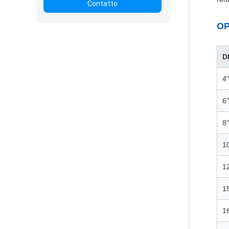
Contatto
OP
D
4'
6'
8'
10
12
15
16