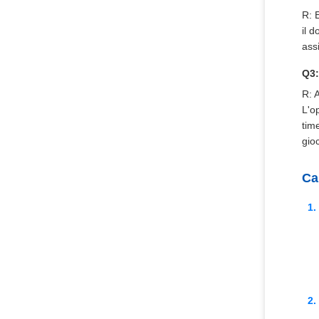
R: 
il 
ass
Q3:
R: 
L'o
tim
gio
Ca