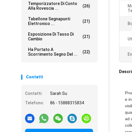
Temporizzatore Di Conto
(26)
Ma
Alla Rovescia ...
Te
Tabellone Segnapunti
(21)
Elettronico ...
Bo
Esposizione Di Tasso Di
(21)
Cambio
Ut
Ha Portato A
(22)
Scorrimento Segno Del ...
Ev
Descri
Contatti
Pro
Contatti:
Sarah Su
e i
Telefono:
86 - 15888315834
vis
qua
ad a
col
ren