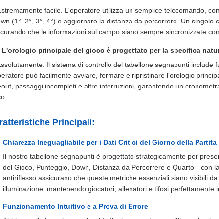
Estremamente facile. L'operatore utilizza un semplice telecomando, con
down (1°, 2°, 3°, 4°) e aggiornare la distanza da percorrere. Un singolo 
icurando che le informazioni sul campo siano sempre sincronizzate con 
 L'orologio principale del gioco è progettato per la specifica natu
Assolutamente. Il sistema di controllo del tabellone segnapunti include fu
peratore può facilmente avviare, fermare e ripristinare l'orologio princi
eout, passaggi incompleti e altre interruzioni, garantendo un cronometra
co
ratteristiche Principali:
Chiarezza Ineguagliabile per i Dati Critici del Giorno della Partita
Il nostro tabellone segnapunti è progettato strategicamente per presen
del Gioco, Punteggio, Down, Distanza da Percorrere e Quarto—con la 
antiriflesso assicurano che queste metriche essenziali siano visibili da 
illuminazione, mantenendo giocatori, allenatori e tifosi perfettamente i
Funzionamento Intuitivo e a Prova di Errore