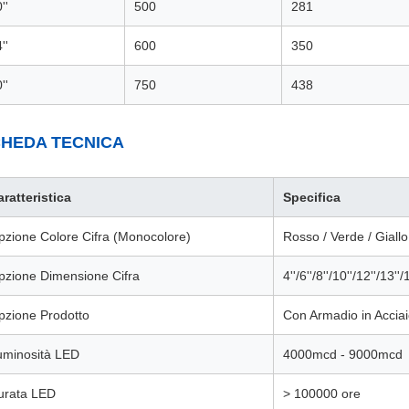
''
500
281
''
600
350
''
750
438
HEDA TECNICA
ratteristica
Specifica
pzione Colore Cifra (Monocolore)
Rosso / Verde / Giallo
pzione Dimensione Cifra
4''/6''/8''/10''/12''/13''/
pzione Prodotto
Con Armadio in Accia
uminosità LED
4000mcd - 9000mcd
urata LED
> 100000 ore