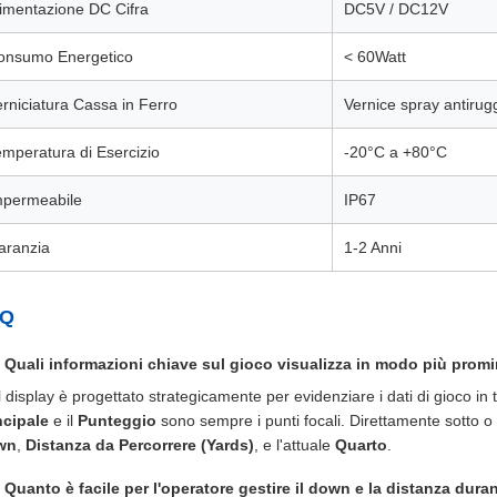
limentazione DC Cifra
DC5V / DC12V
onsumo Energetico
< 60Watt
rniciatura Cassa in Ferro
Vernice spray antirug
emperatura di Esercizio
-20°C a +80°C
mpermeabile
IP67
aranzia
1-2 Anni
AQ
 Quali informazioni chiave sul gioco visualizza in modo più pro
Il display è progettato strategicamente per evidenziare i dati di gioco in 
ncipale
e il
Punteggio
sono sempre i punti focali. Direttamente sotto o ad
wn
,
Distanza da Percorrere (Yards)
, e l'attuale
Quarto
.
 Quanto è facile per l'operatore gestire il down e la distanza duran