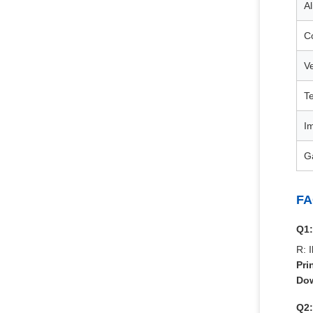
A
C
Ve
T
I
G
F
Q1:
R: 
Pri
Do
Q2: