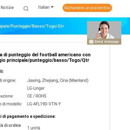
Italian
Notizie
Richiedere un preventivo
ncipale/punteggio/basso/Togo/Qtr
a di punteggio del football americano con
gio principale/punteggio/basso/Togo/Qtr
i:
i origine:
Jiaxing, Zhejiang, Cina (Mainland)
LG-Linger
cazione:
CE / ROHS
 di modello:
LG-AFL19D-VTN-Y
i di pagamento e spedizione:
à di ordine
1 unità