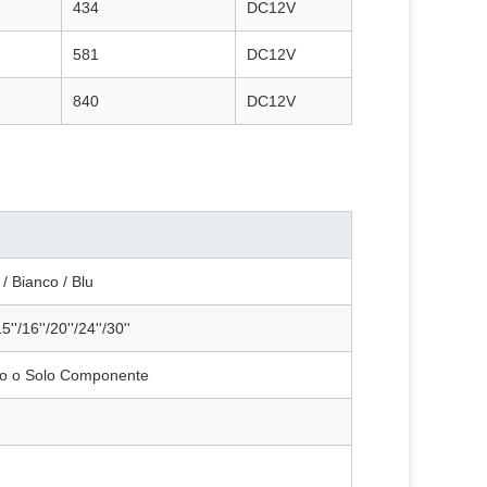
434
DC12V
581
DC12V
840
DC12V
 / Bianco / Blu
15''/16''/20''/24''/30''
io o Solo Componente