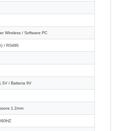
er Wireless / Software PC
) / RS485
1.5V / Batteria 9V
pessore 1.2mm
0/60HZ