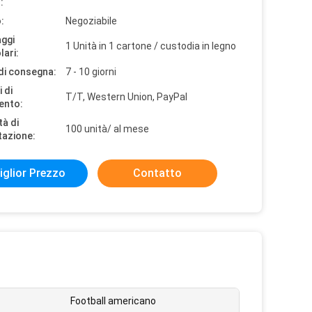
:
:
Negoziabile
aggi
1 Unità in 1 cartone / custodia in legno
lari:
di consegna:
7 - 10 giorni
 di
T/T, Western Union, PayPal
ento:
tà di
100 unità/ al mese
tazione:
iglior Prezzo
Contatto
Football americano