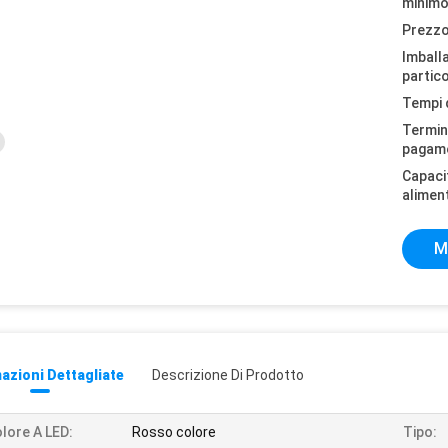
minimo
Prezzo
Imball
partico
Tempi 
Termini
pagam
Capaci
alimen
M
azioni Dettagliate
Descrizione Di Prodotto
lore A LED:
Rosso colore
Tipo: