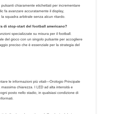
 pulsanti chiaramente etichettati per incrementare
clic fa avanzare accuratamente il display,
la squadra arbitrale senza alcun ritardo.
ra di stop-start del football americano?
nzioni specializzate su misura per il football.
pale del gioco con un singolo pulsante per accogliere
ggio preciso che è essenziale per la strategia del
tare le informazioni più vitali—Orologio Principale
massima chiarezza. I LED ad alta intensità e
ogni posto nello stadio, in qualsiasi condizione di
nformati.