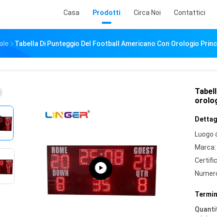
Casa
Prodotti
Circa Noi
Contattici
ale
Tabella Di Punteggio Del Football Americano Con Orologio Pri
Tabell
orolo
Dettagl
Luogo d
Marca:
Certifi
Numero
Termin
Quantit