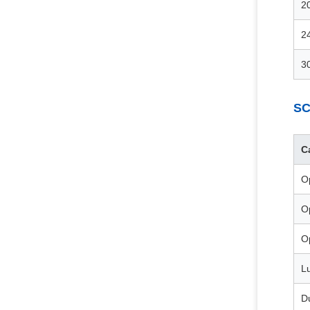
20
24
30
SC
Ca
O
O
O
L
D