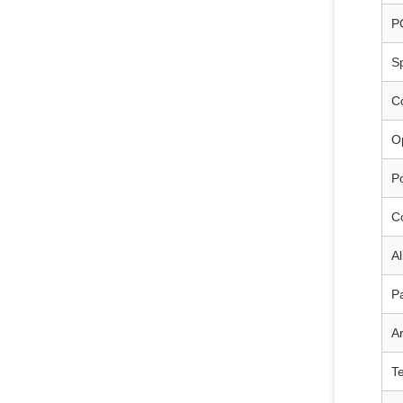
P
S
Co
O
Po
Co
A
Pa
A
T