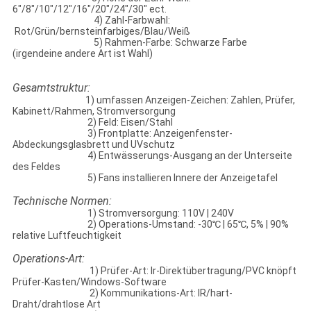
6"/8"/10"/12"/16"/20"/24"/30" ect.
4) Zahl-Farbwahl:
Rot/Grün/bernsteinfarbiges/Blau/Weiß
5) Rahmen-Farbe: Schwarze Farbe
(irgendeine andere Art ist Wahl)
Gesamtstruktur:
1) umfassen Anzeigen-Zeichen: Zahlen, Prüfer,
Kabinett/Rahmen, Stromversorgung
2) Feld: Eisen/Stahl
3) Frontplatte: Anzeigenfenster-
Abdeckungsglasbrett und UVschutz
4) Entwässerungs-Ausgang an der Unterseite
des Feldes
5) Fans installieren Innere der Anzeigetafel
Technische Normen:
1) Stromversorgung: 110V | 240V
2) Operations-Umstand: -30℃ | 65℃, 5% | 90%
relative Luftfeuchtigkeit
Operations-Art:
1) Prüfer-Art: Ir-Direktübertragung/PVC knöpft
Prüfer-Kasten/Windows-Software
2) Kommunikations-Art: IR/hart-
Draht/drahtlose Art