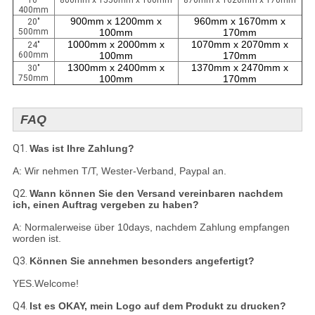
16"
800mm x 1550mm x 100mm
870mm x 1620mm x 170mm
400mm
900mm x 1200mm x
960mm x 1670mm x
20"
500mm
100mm
170mm
1000mm x 2000mm x
1070mm x 2070mm x
24"
600mm
100mm
170mm
1300mm x 2400mm x
1370mm x 2470mm x
30"
750mm
100mm
170mm
FAQ
Q1.
Was ist Ihre Zahlung?
A: Wir nehmen T/T, Wester-Verband, Paypal an.
Q2.
Wann können Sie den Versand vereinbaren nachdem
ich, einen Auftrag vergeben zu haben?
A: Normalerweise über 10days, nachdem Zahlung empfangen
worden ist.
Q3.
Können Sie annehmen besonders angefertigt?
YES.Welcome!
Q4.
Ist es OKAY, mein Logo auf dem Produkt zu drucken?