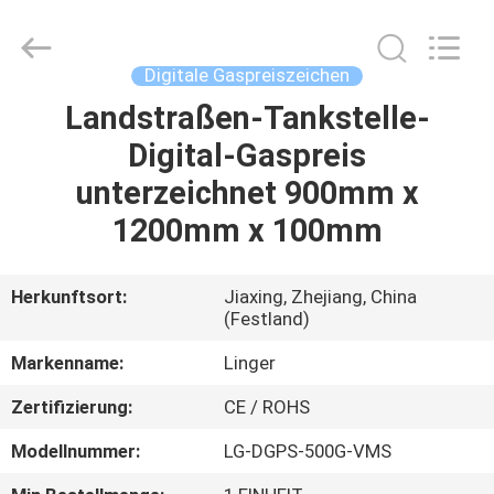
Linger
Electronic
Technology
Co.,
Ltd..
Digitale Gaspreiszeichen
All
Rights
Landstraßen-Tankstelle-
HAUS
Reserved.
Digital-Gaspreis
PRODUKTE
unterzeichnet 900mm x
1200mm x 100mm
ÜBER
UNS
Herkunftsort:
Jiaxing, Zhejiang, China
(Festland)
FABRIK-
Markenname:
Linger
AUSFLUG
Zertifizierung:
CE / ROHS
Modellnummer:
LG-DGPS-500G-VMS
QUALITÄTSKONTROLLE