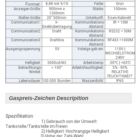
Format:
8,88 mit 9/10
Farbe:
Grün
Anzeigen-Größe:
900mm x
Stärke:
100mm
1200mm
Stellen-Größe:
20" 500mm
Unterkunft:
Eisen-Kabinett
Communication1:
Ir-
Kommunikations-
IR = 10M
Direktübertragung
Abstand:
Communication2:
Draht
Kommunikations-
RS232 = 50M
Abstand:
Communication3:
Drahtlos
Kommunikations-
RF433 =1000M
Abstand:
Ausgangsspannung:
5V
Volatge gab ein:
110V |
WECHSELSTROM
240V
Helligkeit:
5000cd/M
Arbeitstemp:
-30
℃
| +65℃
2
Betrachtungs-
> 100°
Arbeitsfeuchtigkeit:
5% - 90%
Winkel:
RELATIVE
FEUCHTIGKEIT
Lebensdauer:
100.000 Stunden
Wasserdicht:
IP65
Gaspreis-Zeichen Descripition
Spezifikation:
1) Gebrauch von der Umwelt:
Tankstelle/Tankstelle im Freien
2) Helligkeit: Hochrangige Helligkeit
3) Höhe der Zahl-Wahl: