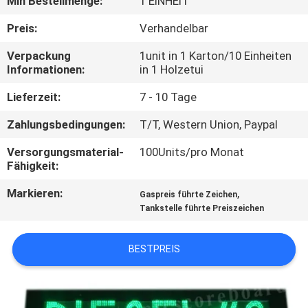
Min Bestellmenge:
1 EINHEIT
TRETEN
Preis:
Verhandelbar
SIE
Verpackung
1unit in 1 Karton/10 Einheiten
Informationen:
in 1 Holzetui
MIT
UNS
Lieferzeit:
7 - 10 Tage
IN
Zahlungsbedingungen:
T/T, Western Union, Paypal
VERBINDUNG
Versorgungsmaterial-
100Units/pro Monat
Fähigkeit:
NACHRICHTEN
Markieren:
,
Gaspreis führte Zeichen
Tankstelle führte Preiszeichen
FORDERN
BESTPREIS
SIE
EIN
ZITAT