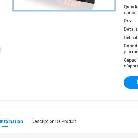
Quanti
comma
Prix:
Détail
Délai d
Condit
paieme
Capaci
d'appr
 Infomation
Description De Produit