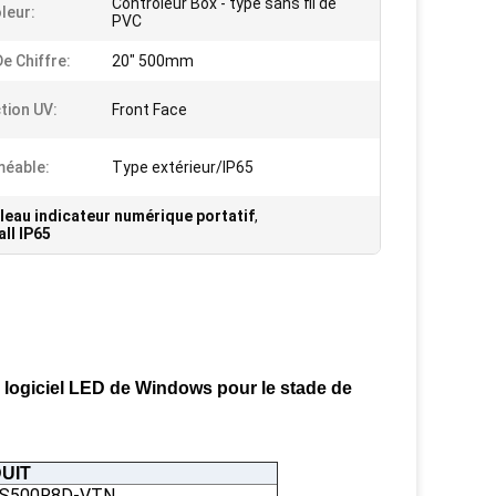
Contrôleur Box - type sans fil de
leur:
PVC
De Chiffre:
20" 500mm
tion UV:
Front Face
éable:
Type extérieur/IP65
leau indicateur numérique portatif
,
ll IP65
du logiciel LED de Windows pour le stade de
UIT
FS500R8D-VTN