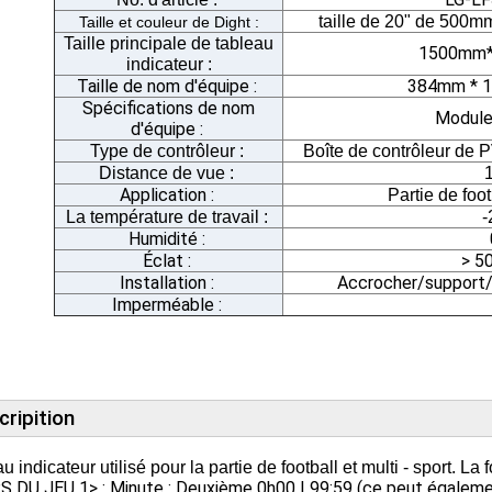
taille de 20" de 500m
Taille et couleur de Dight :
Taille principale de tableau
1500mm
indicateur
:
Taille de nom d'équipe :
384mm * 1
Spécifications de nom
Module
d'équipe :
Type de contrôleur :
Boîte de contrôleur de P
Distance de vue :
Application :
Partie de foot
La température de travail :
-
Humidité :
Éclat :
> 5
Installation :
Accrocher/support/
Imperméable :
cripition
u indicateur utilisé pour la partie de football et multi - sport. La
 DU JEU 1> : Minute : Deuxième 0h00 | 99:59 (ce peut égalemen