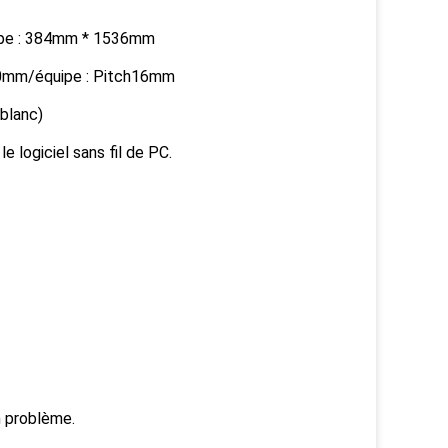
uipe : 384mm * 1536mm
e 500mm/équipe : Pitch16mm
 blanc)
e logiciel sans fil de PC.
n problème.