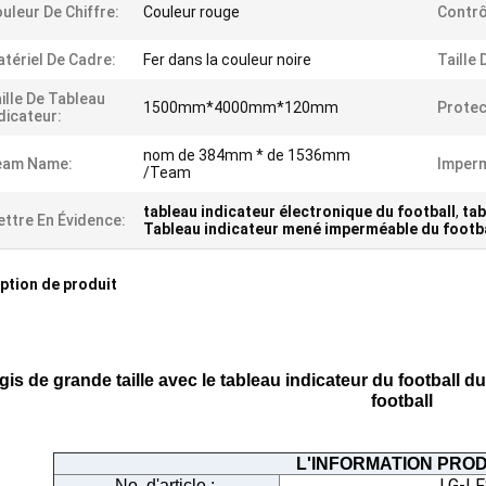
uleur De Chiffre:
Couleur rouge
Contrô
tériel De Cadre:
Fer dans la couleur noire
Taille 
ille De Tableau
1500mm*4000mm*120mm
Protec
dicateur:
nom de 384mm * de 1536mm
eam Name:
Imperm
/Team
tableau indicateur électronique du football
,
tab
ttre En Évidence:
Tableau indicateur mené imperméable du footba
ption de produit
gis de grande taille avec le tableau indicateur du football 
football
L'INFORMATION PROD
LG-L
No. d'article :