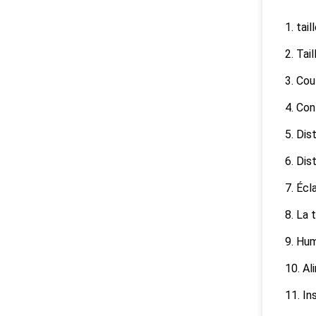
1. ta
2. Tai
3. Cou
4. Con
5. Dis
6. Dis
7. Éc
8. La 
9. Hum
10. Al
11. In