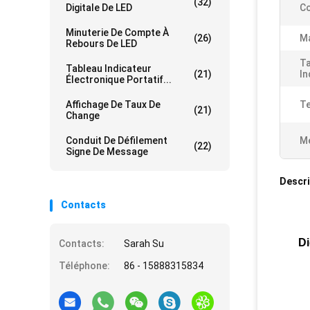
(32)
Digitale De LED
Co
Minuterie De Compte À
(26)
Ma
Rebours De LED
Ta
Tableau Indicateur
(21)
In
Électronique Portatif...
Affichage De Taux De
T
(21)
Change
Conduit De Défilement
Me
(22)
Signe De Message
Descri
Contacts
Di
Contacts:
Sarah Su
Téléphone:
86 - 15888315834