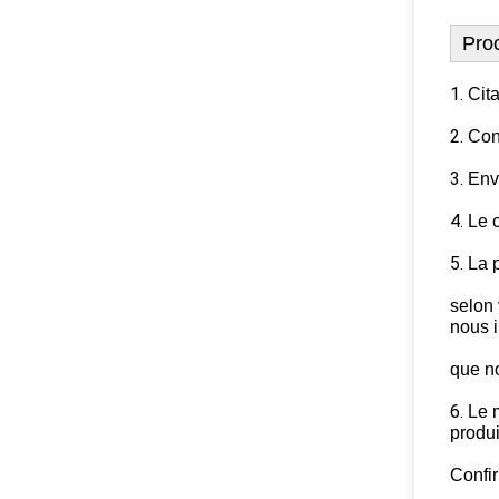
Pro
1.
Cit
2.
Conf
3.
Env
4.
Le 
5.
La p
selon 
nous 
que no
6.
Le 
produi
Confir