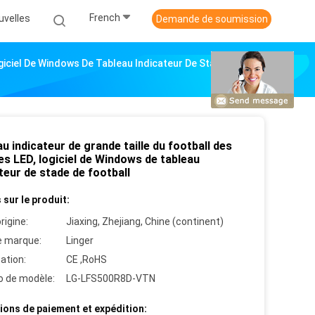
French
uvelles
Demande de soumission
ogiciel De Windows De Tableau Indicateur De Stade De
u indicateur de grande taille du football des
es LED, logiciel de Windows de tableau
teur de stade de football
 sur le produit:
rigine:
Jiaxing, Zhejiang, Chine (continent)
 marque:
Linger
cation:
CE ,RoHS
 de modèle:
LG-LFS500R8D-VTN
ions de paiement et expédition: