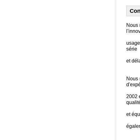
Con
Nous r
l'inno
usage 
série
et dél
Nous 
d'exp
2002 e
qualit
et éq
égale