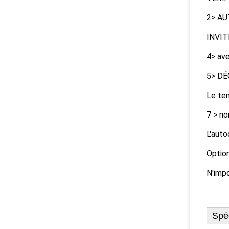
2> AUT
INVITÉ
4> ave
5> DÉ
Le te
7 > no
L'auto
Option
N'impo
Spéc