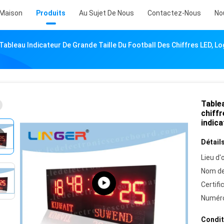
Maison
Produits
Au Sujet De Nous
Contactez-Nous
No
Tableau Indicateur De Grande Taille Du Football Des Chiffres LED, L
Tablea
chiffr
indica
Détails
Lieu d'o
Nom de
Certifi
Numéro
Condit