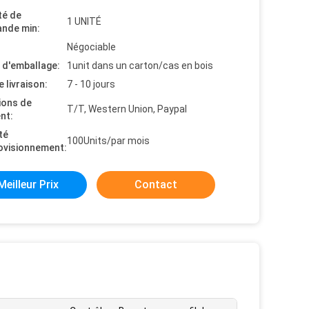
té de
1 UNITÉ
nde min:
Négociable
s d'emballage:
1unit dans un carton/cas en bois
e livraison:
7 - 10 jours
ions de
T/T, Western Union, Paypal
nt:
té
100Units/par mois
ovisionnement:
Meilleur Prix
Contact