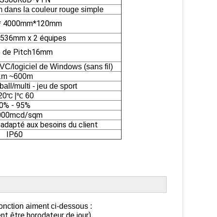
m dans la couleur rouge simple
* 4000mm*120mm
536mm x 2 équipes
 de Pitch16mm
VC/logiciel de Windows (sans fil)
1m ~600m
ball/multi - jeu de sport
20
|
60
℃
℃
0% - 95%
000mcd/sqm
adapté aux besoins du client
IP60
 fonction aiment ci-dessous :
t être horodateur de jour)