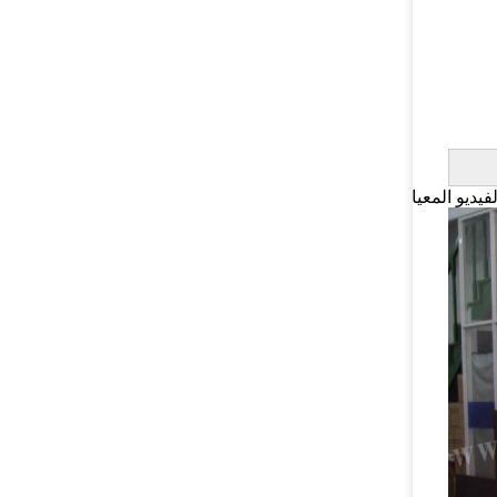
يمكن أن توفر Linger لوحة نتائج أو جهاز عرض إلكتروني مناسبًا لأي إعلان تقريبًا