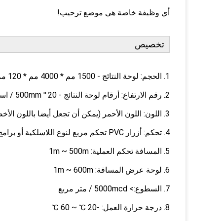
أي وظيفة خاصة هي موضع ترحيب!
تخصيص
1. الحجم: لوحة النتائج - 1500 مم * 4000 مم * 120 مم / اسم الفريق: 384 مم * 1536 مم
2. رقم الارتفاع: أرقام لوحة النتائج - 20 '' 500mm / اسم الفريق: Pitch16mm
3. اللون: اللون الأحمر (يمكن أن تجعل أيضا باللون الأخضر والأصفر والأزرق والأبيض)
4. تحكم: أزرار PVC تحكم مربع لنوع اللاسلكية أو برامج الكمبيوتر.
5. المسافة تحكم العملية: 1m ~ 500m
6. لوحة عرض المسافة: 1m ~ 600m
7. السطوع:> 5000mcd / متر مربع
8. درجة حرارة العمل: -20 ℃ ~ 60 ℃