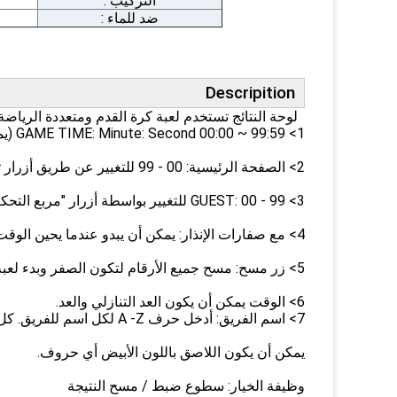
التركيب :
ضد للماء :
Descripition
لوحة النتائج تستخدم لعبة كرة القدم ومتعددة الرياضة
1> GAME TIME: Minute: Second 00:00 ~ 99:59 (يمكن أيضًا أن تكون ساعة التوقيت)
2> الصفحة الرئيسية: 00 - 99 للتغيير عن طريق أزرار تحكم مربع.
3> GUEST: 00 - 99 للتغيير بواسطة أزرار "مربع التحكم".
4> مع صفارات الإنذار: يمكن أن يبدو عندما يحين الوقت ليكون الصفر.
5> زر مسح: مسح جميع الأرقام لتكون الصفر وبدء لعبة جديدة.
6> الوقت يمكن أن يكون العد التنازلي والعد.
7> اسم الفريق: أدخل حرف A -Z لكل اسم للفريق. كل اسم يمكن عرض 12 رسائل.
يمكن أن يكون اللاصق باللون الأبيض أي حروف.
وظيفة الخيار: سطوع ضبط / مسح النتيجة