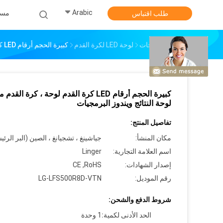
Arabic
مس
طلب اقتباس
منزل
المنتجات
لوحة LED لكرة القدم
كبيرة الحجم أرقام LED كرة القدم لوحة ، كرة القدم ملعب لوحة النتائج ويندوز البرمجيات
كبيرة الحجم أرقام LED كرة القدم لوحة ، كرة الق
لوحة النتائج ويندوز البرمجيات
تفاصيل المنتج:
مكان المنشأ:
جياشينغ ، تشجيانغ ، الصين (البر الرئ
اسم العلامة التجارية:
Linger
إصدار الشهادات:
CE ,RoHS
رقم الموديل:
LG-LFS500R8D-VTN
شروط الدفع والشحن:
الحد الأدنى لكمية:
1 وحدة