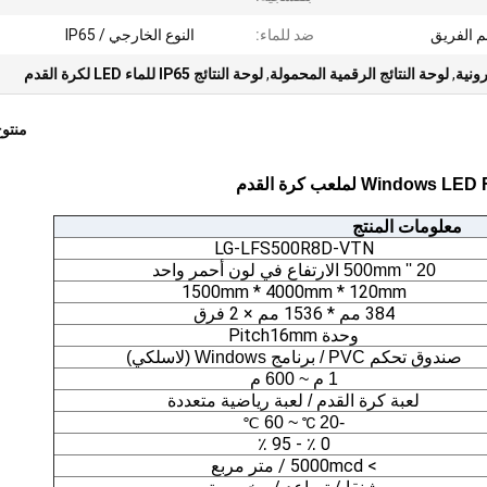
ضد للماء:
النوع الخارجي / IP65
رونية
,
لوحة النتائج الرقمية المحمولة
,
لوحة النتائج IP65 للماء LED لكرة القدم
منتو
معلومات المنتج
LG-LFS500R8D-VTN
20 '' 500mm الارتفاع في لون أحمر واحد
1500mm * 4000mm * 120mm
384 مم * 1536 مم × 2 فرق
وحدة Pitch16mm
صندوق تحكم PVC / برنامج Windows (لاسلكي)
1 م ~ 600 م
لعبة كرة القدم / لعبة رياضية متعددة
~ 60
-20
℃
℃
0 ٪ - 95 ٪
> 5000mcd / متر مربع