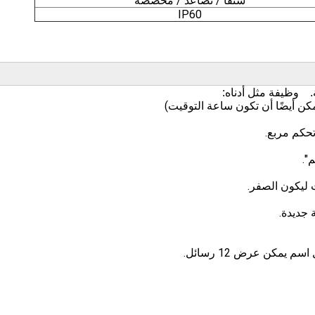
شنقا / تصاعد / مخصصة
IP60
.
وظيفة مثل أدناه: