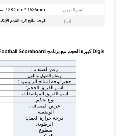
اسم الفريق:
384mm * 1536mm / اسم الفريق
إبراز:
لوحة نتائج كرة القدم الإلكت
Digis كبيرة الحجم مع برنامج Windows LED Football Scoreboard لملعب كرة القدم
رقم الصنف. :
ارتفاع الطول واللون:
حجم لوحة النتائج الرئيسية
:
اسم الفريق الحجم:
اسم الفريق المواصفات:
نوع تحكم:
عرض المسافة :
الوضعية :
درجة حرارة العمل:
الرطوبة:
سطوع :