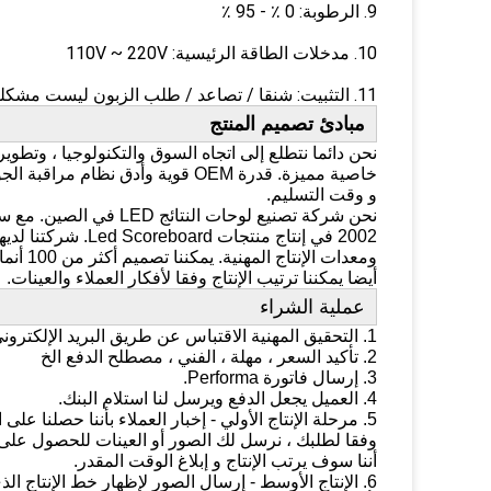
9. الرطوبة: 0 ٪ - 95 ٪
10. مدخلات الطاقة الرئيسية: 110V ~ 220V
11. التثبيت: شنقا / تصاعد / طلب الزبون ليست مشكلة.
مبادئ تصميم المنتج
نحن دائما نتطلع إلى اتجاه السوق والتكنولوجيا ، وتطوير ا
خاصية مميزة.
قدرة OEM قوية وأدق نظام مراقبة الجودة يمكن التأكد من جودة الإنتاج الضخم
و وقت التسليم.
نحن شركة تصنيع لوحات النتائج LED في الصين.
مع سن
2002 في إنتاج منتجات Led Scoreboard.
شركتنا لديها
ومعدات الإنتاج المهنية.
يمكننا تصميم أكثر من 100 أنماط من قبل أنفسنا سنويا و
أيضا
يمكننا ترتيب الإنتاج وفقا لأفكار العملاء والعينات.
عملية الشراء
1. التحقيق المهنية الاقتباس عن طريق البريد الإلكتروني أو الهاتف.
2. تأكيد السعر ، مهلة ، الفني ، مصطلح الدفع الخ
3. إرسال فاتورة Performa.
4. العميل يجعل الدفع ويرسل لنا استلام البنك.
5. مرحلة الإنتاج الأولي - إخبار العملاء بأننا حصلنا على الدفع ، وسوف نجعل العينات
وفقا لطلبك ، نرسل لك الصور أو العينات للحصول على
أننا سوف يرتب الإنتاج و إبلاغ الوقت المقدر.
6. الإنتاج الأوسط - إرسال الصور لإظهار خط الإنتاج الذي يمكنك رؤية منتجاتك فيه.