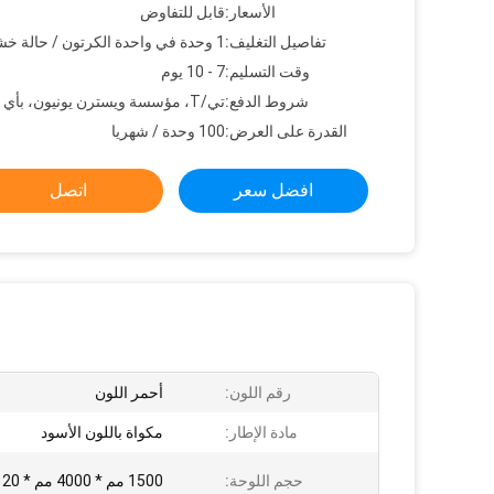
الأسعار:
قابل للتفاوض
تفاصيل التغليف:
1 وحدة في واحدة الكرتون / حالة خشبية
وقت التسليم:
7 - 10 يوم
شروط الدفع:
تي/T، مؤسسة ويسترن يونيون، بأي بال
القدرة على العرض:
100 وحدة / شهريا
افضل سعر
اتصل
رقم اللون:
أحمر اللون
مادة الإطار:
مكواة باللون الأسود
حجم اللوحة:
1500 مم * 4000 مم * 120 مم