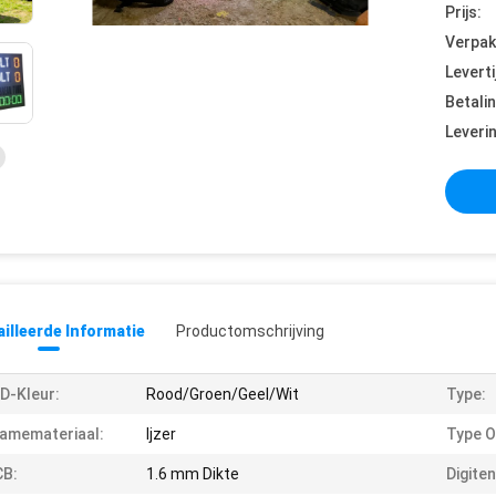
Prijs:
Verpak
Leverti
Betali
Leveri
illeerde Informatie
Productomschrijving
D-Kleur:
Rood/Groen/Geel/Wit
Type:
amemateriaal:
Ijzer
Type O
CB:
1.6 mm Dikte
Digite