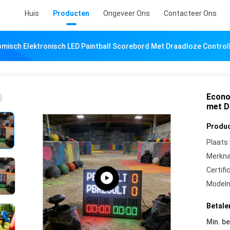
Huis
Producten
Ongeveer Ons
Contacteer Ons
misch Elektronisch LED Paintball Scorebord Met Draadloze Control
Econo
met D
Produc
Plaats
Merkn
Certifi
Model
Betale
Min. be