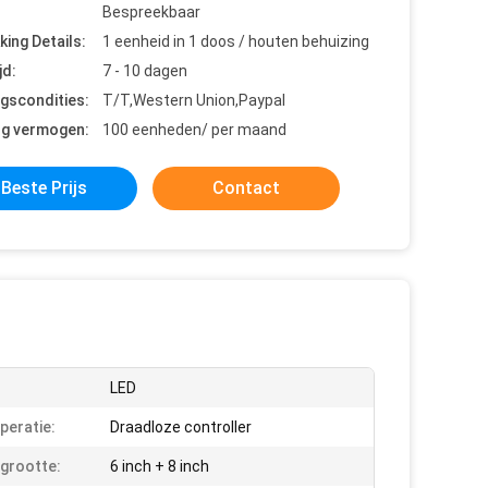
Bespreekbaar
king Details:
1 eenheid in 1 doos / houten behuizing
jd:
7 - 10 dagen
ngscondities:
T/T,Western Union,Paypal
ng vermogen:
100 eenheden/ per maand
Beste Prijs
Contact
LED
peratie:
Draadloze controller
ngrootte:
6 inch + 8 inch