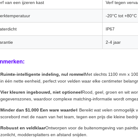
rf van een ijzeren kast
Verf tegen verva
erktemperatuur
-20°C tot +80°C
aterdicht
IP67
arantie
2-4 jaar
nmerken:
Ruimte-intelligente indeling, nul rommel
Met slechts 1100 mm x 10
in één nette eenheid, perfect voor velden waar elke centimeter belangri
Vier kleuren ingebouwd, niet optioneel
Rood, geel, groen en wit w
gegevenszones, waardoor complexe matching-informatie wordt omgezet
Minder dan $1.000 Een ware waarde
¢ Bereikt wat velen onmogelijk v
scorebord met de naam van het team, tegen een prijs die kleine bedri
Robuust en veldklaar
Ontworpen voor de buitenomgeving van paintba
zonlicht, moddersplatters en afstand snijden.