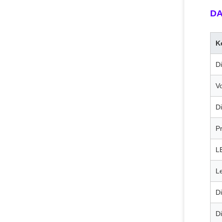
DA
K
Di
Vo
Di
P
L
L
D
Di