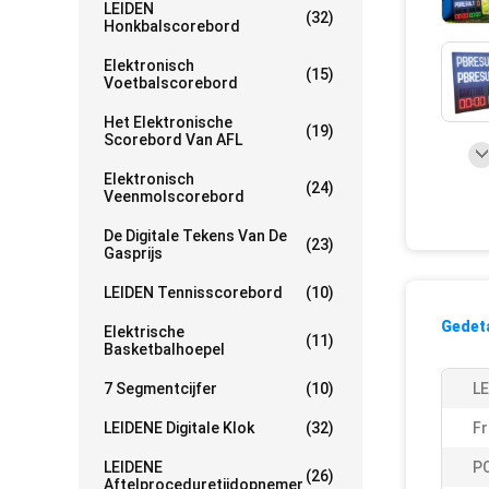
LEIDEN
(32)
Honkbalscorebord
Elektronisch
(15)
Voetbalscorebord
Het Elektronische
(19)
Scorebord Van AFL
Elektronisch
(24)
Veenmolscorebord
De Digitale Tekens Van De
(23)
Gasprijs
LEIDEN Tennisscorebord
(10)
Gedeta
Elektrische
(11)
Basketbalhoepel
7 Segmentcijfer
(10)
LE
LEIDENE Digitale Klok
(32)
Fr
LEIDENE
P
(26)
Aftelproceduretijdopnemer