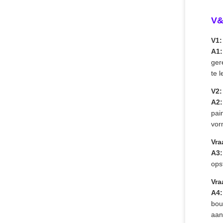
V
V1:
A1:
ger
te 
V2:
A2:
pai
vor
Vra
A3:
ops
Vra
A4:
bou
aan