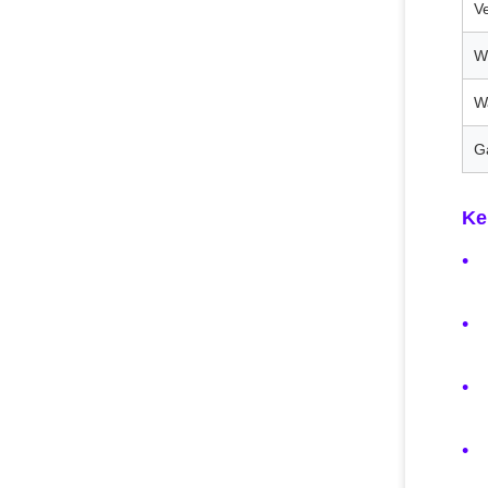
Ve
W
W
G
Ke