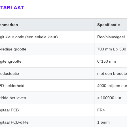
TABLAAT
enmerken
Specificatie
git kleur optie (een enkele kleur)
Rec/blauw/geel
lledige grootte
700 mm L x 330
gitengrootte
6''150 mm
roductoptie
met een breedte
ED-helderheid
4000 miljoen eur
eidde het leven
> 100000 uur
igitaal PCB
FR4
gitaal PCB-dikte
1.6mm