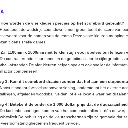
&A
 Hoe worden de vier kleuren precies op het scorebord gebruikt?
Rood toont de wedstrijd countdown timer; groen toont de score van een
eserveerd voor de namen van de teams.Deze vaste kleuren mapping elim
lezen tijdens snelle games.
 Zal 1100mm x 1000mm niet te klein zijn voor spelers om te lezen 
De contrasterende kleurzones en de geoptimaliseerde cijfergroottes zor
ntball-afstanden.De vier kleuren helpen spelers ook sneller de informa
mfactor compenseert.
ag 3: Kan dit scorebord draaien zonder dat het aan een stopcont
Naast standaard wisselstroomvoorziening, ondersteunt het externe accu-o
tellingen, afgelegen woodsball velden, of elke locatie waar het draaien
ag 4: Betekent de onder de 1.000 dollar prijs dat de duurzaamheid
De kostenbesparingen komen van het compacte, alles-in-één ontwerp en
wkwaliteit.De behuizing en de kleurenschermen zijn zo gemaakt dat ze be
 weersomstandigheden en frequent vervoer.