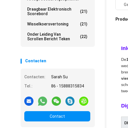
Ge
Draagbaar Elektronisch
(21)
Scorebord
Produ
Wisselkoersvertoning
(21)
Onder Leiding Van
(22)
Scrollen Bericht Teken
In
De
Contacten
wed
bre
Contacten:
Sarah Su
vie
sch
Tel.:
86 - 15888315834
twe
Di
Contact
D