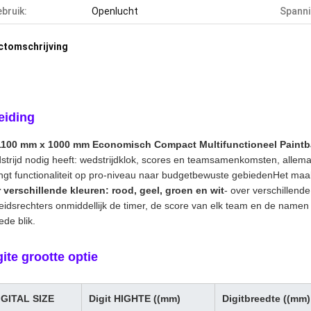
bruik:
Openlucht
Spanni
ctomschrijving
leiding
1100 mm x 1000 mm Economisch Compact Multifunctioneel Paintb
strijd nodig heeft: wedstrijdklok, scores en teamsamenkomsten, allem
ngt functionaliteit op pro-niveau naar budgetbewuste gebiedenHet maa
r verschillende kleuren: rood, geel, groen en wit
- over verschillen
eidsrechters onmiddellijk de timer, de score van elk team en de nam
ede blik.
gite grootte optie
IGITAL SIZE
Digit HIGHTE ((mm)
Digitbreedte ((mm)