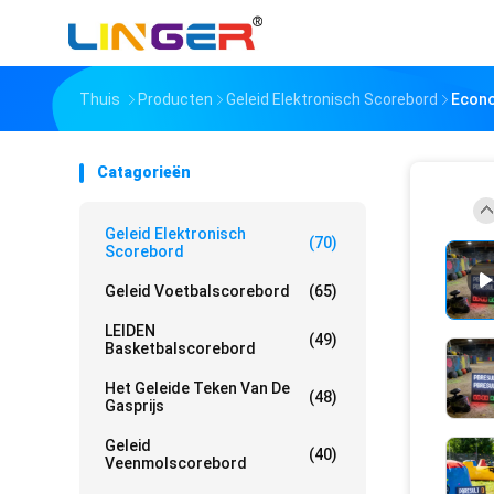
Thuis
Producten
Geleid Elektronisch Scorebord
Econo
Catagorieën
Geleid Elektronisch
(70)
Scorebord
Geleid Voetbalscorebord
(65)
LEIDEN
(49)
Basketbalscorebord
Het Geleide Teken Van De
(48)
Gasprijs
Geleid
(40)
Veenmolscorebord