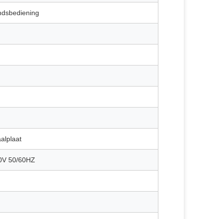
ndsbediening
alplaat
0V 50/60HZ