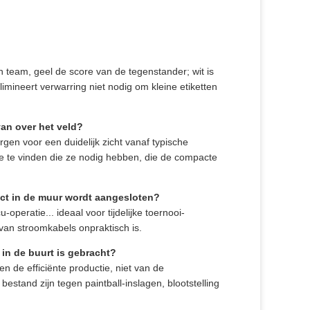
 team, geel de score van de tegenstander; wit is
ineert verwarring niet nodig om kleine etiketten
van over het veld?
gen voor een duidelijk zicht vanaf typische
tie te vinden die ze nodig hebben, die de compacte
act in de muur wordt aangesloten?
peratie... ideaal voor tijdelijke toernooi-
 van stroomkabels onpraktisch is.
 in de buurt is gebracht?
 de efficiënte productie, niet van de
stand zijn tegen paintball-inslagen, blootstelling