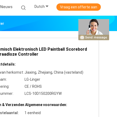
Dutch
Nieuws
Vraag een offerte aan
ler
misch Elektronisch LED Paintball Scorebord
raadloze Controller
tdetails:
 van herkomst:
Jiaxing, Zhejiang, China (vasteland)
aam:
LG-Linger
cering:
CE / ROHS
nummer:
LCS-10D150200RGYW
n & Verzenden Algemene voorwaarden:
stelaantal:
1 eenheid