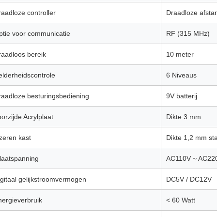
aadloze controller
Draadloze afsta
ptie voor communicatie
RF (315 MHz)
raadloos bereik
10 meter
elderheidscontrole
6 Niveaus
raadloze besturingsbediening
9V batterij
orzijde Acrylplaat
Dikte 3 mm
zeren kast
Dikte 1,2 mm sta
nlaatspanning
AC110V ~ AC22
igitaal gelijkstroomvermogen
DC5V / DC12V
nergieverbruik
< 60 Watt