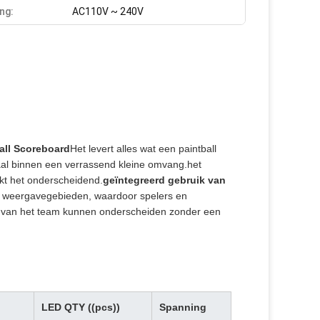
ng:
AC110V ~ 240V
all Scoreboard
Het levert alles wat een paintball
aal binnen een verrassend kleine omvang.het
kt het onderscheidend.
geïntegreerd gebruik van
de weergavegebieden, waardoor spelers en
en van het team kunnen onderscheiden zonder een
LED QTY ((pcs))
Spanning