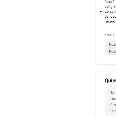
funció
del gril
Le sumi
vended
recepc
etiquet
Mues
Mues
Quie
No i
mer
¡Gra
Esp