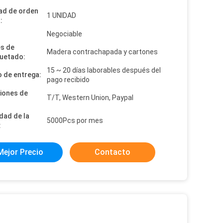
ad de orden
1 UNIDAD
:
:
Negociable
es de
Madera contrachapada y cartones
uetado:
15 ~ 20 días laborables después del
 de entrega:
pago recibido
iones de
T/T, Western Union, Paypal
dad de la
5000Pcs por mes
:
Mejor Precio
Contacto