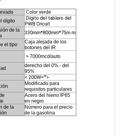
llevado
Color verde
Dígito del tablero del
l dígito
PWB Cricuit
ión de la
330mm*800mm*75m m
a
Caja alejada de los
e el tipo
botones del IR
> 7000mcd/auto
derecho del 0% - del
ad
95%
< 200W="">
Modificado para
ción
requisitos particulares
de
Acero del hierro IP65
te
en negro
n de la
Número para el precio
ción
de la gasolina