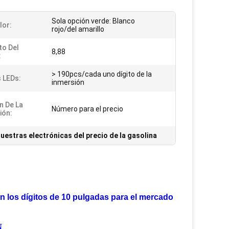
Sola opción verde: Blanco
lor:
rojo/del amarillo
o Del
8,88
:
> 190pcs/cada uno dígito de la
 LEDs:
inmersión
n De La
Número para el precio
ión:
uestras electrónicas del precio de la gasolina
con los dígitos de 10 pulgadas para el mercado
N