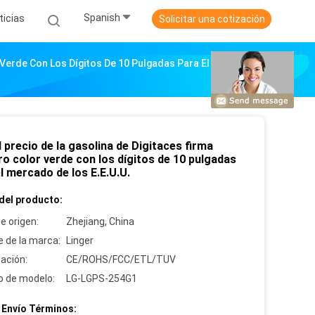
Spanish
ticias
Solicitar una cotización
r Verde Con Los Dígitos De 10 Pulgadas Para El Mercado
l precio de la gasolina de Digitaces firma
o color verde con los dígitos de 10 pulgadas
l mercado de los E.E.U.U.
del producto:
e origen:
Zhejiang, China
 de la marca:
Linger
cación:
CE/ROHS/FCC/ETL/TUV
 de modelo:
LG-LGPS-254G1
 Envío Términos: