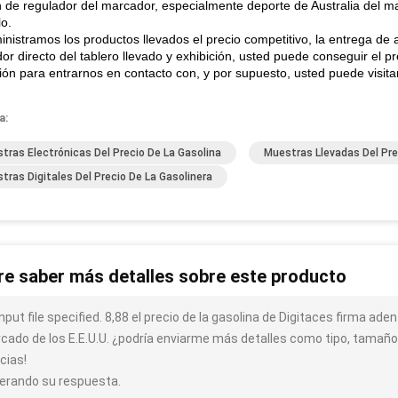
n de regulador del marcador, especialmente deporte de Australia del mar
lo.
nistramos los productos llevados el precio competitivo, la entrega de a
or directo del tablero llevado y exhibición, usted puede conseguir el 
ión para entrarnos en contacto con, y por supuesto, usted puede visitar
a:
tras Electrónicas Del Precio De La Gasolina
Muestras Llevadas Del Pr
tras Digitales Del Precio De La Gasolinera
re saber más detalles sobre este producto
nput file specified. 8,88 el precio de la gasolina de Digitaces firma ade
cado de los E.E.U.U. ¿podría enviarme más detalles como tipo, tamaño, 
cias!
erando su respuesta.