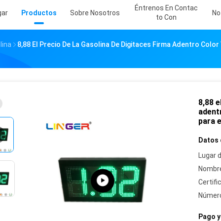
Éntrenos En Contac
gar
Productos
Sobre Nosotros
No
To Con
lina
8,88 El Precio De La Gasolina De Digitaces Firma Adentro Colo
8,88 e
adentr
para e
Datos 
Lugar d
Nombre
Certifi
Número
Pago y