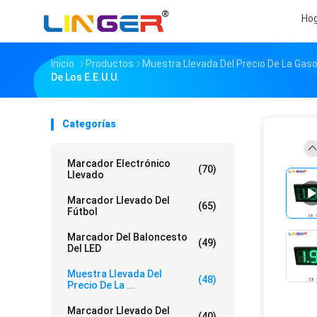
Ho
Inicio
Productos
Muestra Llevada Del Precio De La Gaso
De Los E.E.U.U.
Categorías
Marcador Electrónico
(70)
Llevado
Marcador Llevado Del
(65)
Fútbol
Marcador Del Baloncesto
(49)
Del LED
Muestra Llevada Del
(48)
Precio De La ...
Marcador Llevado Del
(40)