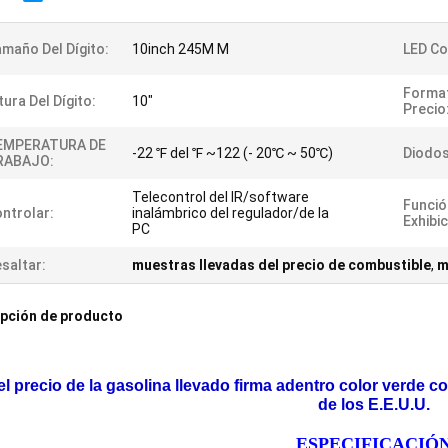
maño Del Dígito:
10inch 245M M
LED Co
Format
tura Del Dígito:
10"
Precio
EMPERATURA DE
-22 ℉ del ℉ ~122 (- 20℃ ~ 50℃)
Diodos
RABAJO:
Telecontrol del IR/software
Funció
ntrolar:
inalámbrico del regulador/de la
Exhibic
PC
saltar:
muestras llevadas del precio de combustible
,
m
pción de producto
el precio de la gasolina llevado firma adentro color verde 
de los E.E.U.U.
ESPECIFICACIÓ