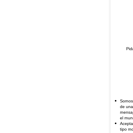
Pid
Somos 
de una
mensaj
el mun
Acepta
tipo m