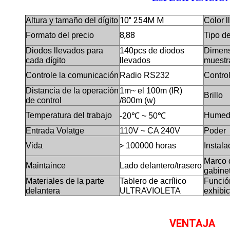
10" 254M M
Altura y tamaño del dígito
Color 
8,88
Formato del precio
Tipo de
Diodos llevados para
140pcs de diodos
Dimens
cada dígito
llevados
muestr
Controle la comunicación
Radio RS232
Control
Distancia de la operación
1m~ el 100m (IR)
Brillo
de control
/800m (w)
Temperatura del trabajo
Humed
-20℃ ~ 50℃
Entrada Volatge
110V ~ CA 240V
Poder
>
Vida
100000 horas
Instala
Marco 
Maintaince
Lado delantero/trasero
gabine
Materiales de la parte
Tablero de acrílico
Funció
delantera
ULTRAVIOLETA
exhibi
VENTAJA