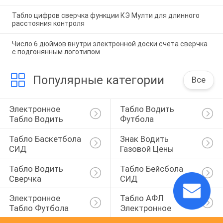
Табло цифров сверчка функции КЭ Мулти для длинного
расстояния контроля
Число 6 дюймов внутри электронной доски счета сверчка
с подгонянным логотипом
Популярные категории
Все
Электронное 
Табло Водить 
Табло Водить
Футбола
Табло Баскетбола 
Знак Водить 
СИД
Газовой Цены
Табло Водить 
Табло Бейсбола 
Сверчка
СИД
Электронное 
Табло АФЛ 
Табло Футбола
Электронное