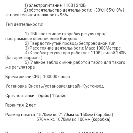
1) электропитание: 110В | 240В
2) обстоятельство деятельности: -30℃ | 65℃; 0% |
относительная влажность 95%
Тип деятельности:
1) ПВК застегивает коробку регулятора/
программное обеспечение Виндовс
2) Твердотянутый провод/беспроводной тип
3) Расстояние деятельности: Макс 1000Метерс.
4) Коробка регулятора работает 110В | силой 240В
(батарея вариант)
5) Главное табло с мини работой табло для такого
же регулятора
Время жизни СИД: 100000 часов
Установка: Висеть/установка/дизайн Кустоизед
Срок поставки: 7дайс | 12дайс
Гарантия: 2 лет
Размер пакета: 1570мм кс 2170мм кс 150мм (коробка)
570мм кс 1070мм кс 100мм (коробка)