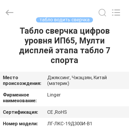
Linger
Electronic
Technology
Co.,
Ltd..
табло водить сверчка
All
Rights
Табло сверчка цифров
ДОМ
Reserved.
уровня ИП65, Мулти
ПРОДУКТЫ
дисплей этапа табло 7
спорта
О
НАС
Место
Джяксинг, Чжэцзян, Китай
происхождения:
(материк)
ПУТЕШЕСТВИЕ
Фирменное
Linger
наименование:
ФАБРИКИ
Сертификация:
CE ,RoHS
ПРОВЕРКА
Номер модели:
ЛГ-ЛКС-19Д300И-В1