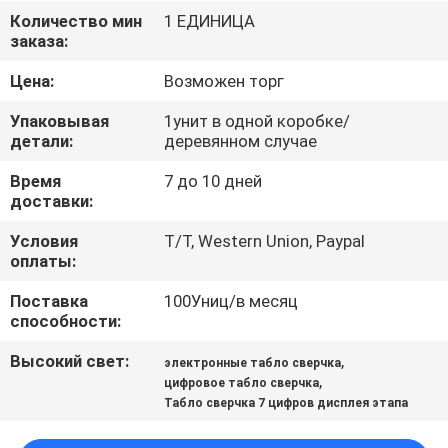
КАЧЕСТВА
Количество мин
1 ЕДИНИЦА
заказа:
СВЯЖИТЕСЬ
Цена:
Возможен торг
МЫ
Упаковывая
1унит в одной коробке/
детали:
деревянном случае
НОВОСТИ
Время
7 до 10 дней
доставки:
СПРОСИТЕ
Условия
T/T, Western Union, Paypal
оплаты:
ЦИТАТУ
Поставка
100Униц/в месяц
способности:
КАРТА
Высокий свет:
,
электронные табло сверчка
САЙТА
,
цифровое табло сверчка
Табло сверчка 7 цифров дисплея этапа
PRIVACY