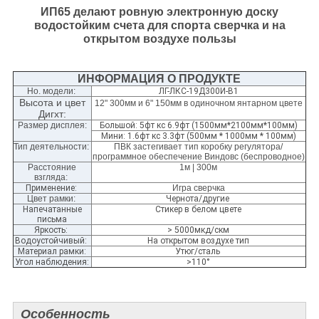
ИП65 делают ровную электронную доску
водостойким счета для спорта сверчка и на
открытом воздухе пользы
ИНФОРМАЦИЯ О ПРОДУКТЕ
Но. модели:
ЛГ-ЛКС-19Д300И-В1
Высота и цвет
12" 300мм и 6" 150мм в одиночном янтарном цвете
Дигхт:
Размер дисплея
:
Большой: 5фт кс 6.9фт (1500мм*2100мм*100мм)
Мини: 1.6фт кс 3.3фт (500мм * 1000мм * 100мм)
Тип деятельности:
ПВК застегивает тип коробку регулятора/
программное обеспечение Виндовс (беспроводное)
Расстояние
1м | 300м
взгляда:
Применение:
Игра сверчка
Цвет рамки:
Чернота/другие
Напечатанные
Стикер в белом цвете
письма
Яркость:
> 5000мкд/скм
Водоустойчивый:
На открытом воздухе тип
Материал рамки:
Утюг/сталь
Угол наблюдения:
>110°
Особенность