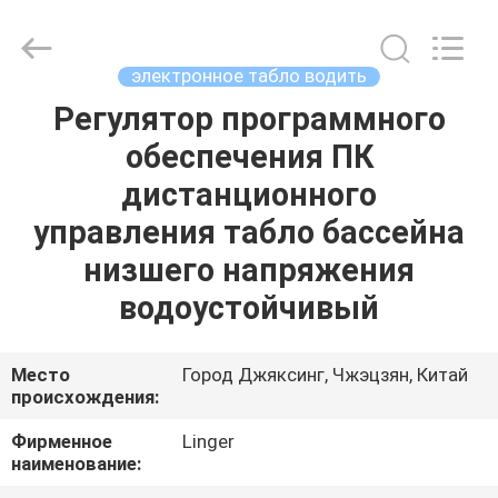
Linger
Electronic
Technology
Co.,
Ltd..
электронное табло водить
All
Rights
Регулятор программного
ДОМ
Reserved.
обеспечения ПК
ПРОДУКТЫ
дистанционного
управления табло бассейна
О
низшего напряжения
НАС
водоустойчивый
ПУТЕШЕСТВИЕ
Место
Город Джяксинг, Чжэцзян, Китай
происхождения:
ФАБРИКИ
Фирменное
Linger
наименование:
ПРОВЕРКА