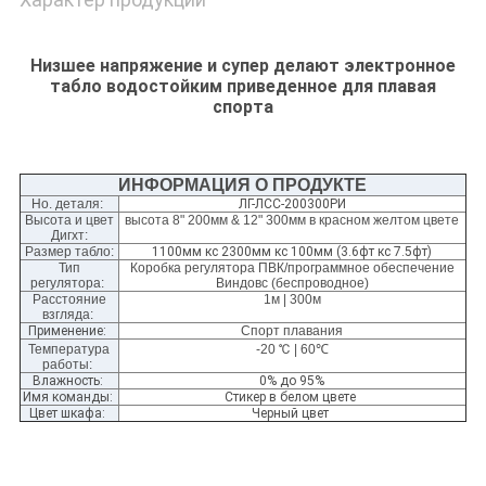
Низшее напряжение и супер делают электронное
табло водостойким приведенное для плавая
спорта
ИНФОРМАЦИЯ О ПРОДУКТЕ
Но. деталя:
ЛГ-ЛСС-200300РИ
Высота и цвет
высота 8" 200мм & 12" 300мм в красном желтом цвете
Дигхт:
Размер табло:
1100мм кс 2300мм кс 100мм (3.6фт кс 7.5фт)
Тип
Коробка регулятора ПВК/программное обеспечение
регулятора:
Виндовс (беспроводное)
Расстояние
1м | 300м
взгляда:
Применение:
Спорт плавания
Температура
-20
℃
| 60℃
работы:
Влажность:
0% до 95%
Имя команды:
Стикер в белом цвете
Цвет шкафа:
Черный цвет