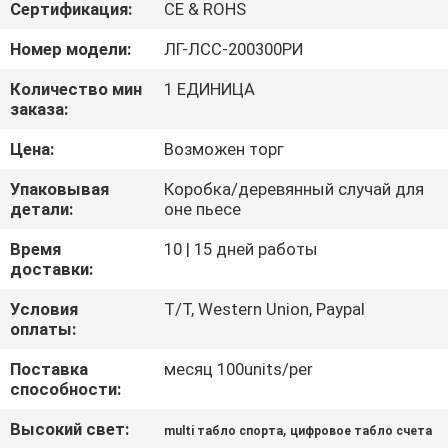
КАЧЕСТВА
Сертификация:
CE & ROHS
Номер модели:
ЛГ-ЛСС-200300РИ
СВЯЖИТЕСЬ
Количество мин
1 ЕДИНИЦА
МЫ
заказа:
Цена:
Возможен торг
НОВОСТИ
Упаковывая
Коробка/деревянный случай для
детали:
оне пьесе
СПРОСИТЕ
Время
10 | 15 дней работы
ЦИТАТУ
доставки:
Условия
T/T, Western Union, Paypal
оплаты:
КАРТА
САЙТА
Поставка
месяц 100units/per
способности:
Высокий свет:
,
PRIVACY
multi табло спорта
цифровое табло счета