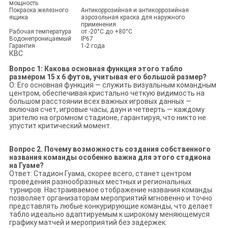
мощность
Покраска железного
Антикоррозийная и антикоррозийная
ящика
аэрозольная краска для наружного
применения
Рабочая температура
от -20°С до +80°С
Водонепроницаемый
IP67
Гарантия
1-2 года
КВС
Вопрос 1: Какова основная функция этого табло
размером 15 x 6 футов, учитывая его большой размер?
О: Его основная функция — служить визуальным командным
центром, обеспечивая кристально четкую видимость на
большом расстоянии всех важных игровых данных —
включая счет, игровые часы, даун и четверть — каждому
зрителю на огромном стадионе, гарантируя, что никто не
упустит критический момент.
Вопрос 2. Почему возможность создания собственного
названия команды особенно важна для этого стадиона
на Гуаме?
Ответ: Стадион Гуама, скорее всего, станет центром
проведения разнообразных местных и региональных
турниров. Настраиваемое отображение названия команды
позволяет организаторам мероприятий мгновенно и точно
представлять любые конкурирующие команды, что делает
табло идеально адаптируемым к широкому меняющемуся
графику матчей и мероприятий без задержек.