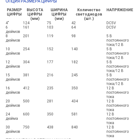
ОПЦИЯ РАЗМЕРА ЦИФРЫ
РАЗМЕР
ВЫСОТА
ШИРИНА
Количество
НАПРЯЖЕНИЕ
ЦИФРЫ
ЦИФРЫ
ЦИФРЫ
светодиодов
(мм)
(мм)
(шт.)
4"
124
75
42
DC5V
6
161
103
64
DC5V
дюймов
8
201
119
98
5 В
дюймов
постоянного
тока/12 В
10
254
152
140
5 В
дюймов
постоянного
тока/12 В
12
304
177
182
5 В
дюймов
постоянного
тока/12 В
15
381
216
245
5 В
дюймов
постоянного
тока/12 В
16
412
235
350
12 В
дюймов
постоянного
тока
20
500
281
434
12 В
дюймов
постоянного
тока
24
600
350
581
12 В
дюйма
постоянного
тока
30
750
438
840
12 В
дюймов
постоянного
тока