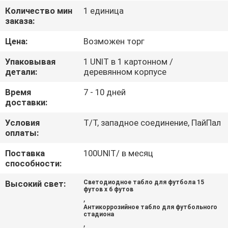
КАЧЕСТВА
Количество мин
1 единица
заказа:
СВЯЖИТЕСЬ
Цена:
Возможен торг
МЫ
Упаковывая
1 UNIT в 1 картонном /
детали:
деревянном корпусе
НОВОСТИ
Время
7 - 10 дней
доставки:
СПРОСИТЕ
Условия
Т/Т, западное соединение, ПайПал
оплаты:
ЦИТАТУ
Поставка
100UNIT/ в месяц
способности:
КАРТА
Высокий свет:
Светодиодное табло для футбола 15
САЙТА
футов x 6 футов
,
Антикоррозийное табло для футбольного
стадиона
PRIVACY
,