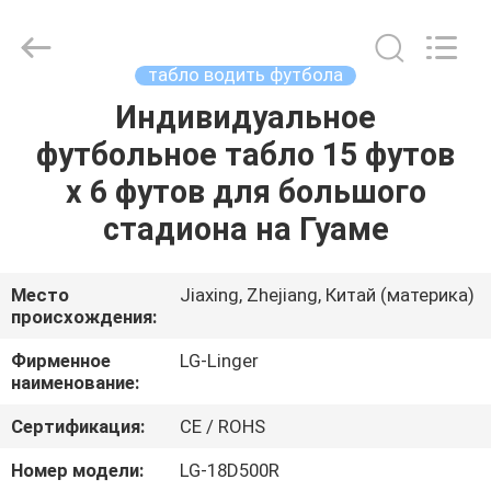
Linger
Electronic
Technology
Co.,
Ltd..
табло водить футбола
All
Rights
Индивидуальное
ДОМ
Reserved.
футбольное табло 15 футов
ПРОДУКТЫ
x 6 футов для большого
стадиона на Гуаме
О
НАС
Место
Jiaxing, Zhejiang, Китай (материка)
происхождения:
ПУТЕШЕСТВИЕ
Фирменное
LG-Linger
наименование:
ФАБРИКИ
Сертификация:
CE / ROHS
ПРОВЕРКА
Номер модели:
LG-18D500R