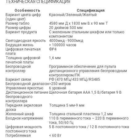
ТЕХНИЧЕСКАЯ СПЕЦИФИКАЦИЯ
Особенность
Спецификация
Вариант цвета цифр
Красный/Зеленый/Желтый
(один цвет)
Размер табло
4580 мм Д x 1830 мм В x 90 мм Т
Размер цифры
20 дюймов 500 мм
Вариант продукта
С железным стальным шкафом или только
компонентом
Светодиодная яркость
4000мкд - 9000мкд
Ведущая жизнь
> 100000 часов
Цифровая печатная
ФР4
плата
Толщина цифровой
1,6 мм
печатной платы
Беспроводной
Программное обеспечение для пульта
контроллер
дистанционного управления беспроводным
контроллером/ПК
Вариант связи
РФ (470 МГц/433 МГц)/RS485
Беспроводной диапазон
>250 метров
Управление яркостью
6 уровней
Дистанционное питание
Щелочная батарея AAA 1,5 В/батарея 9 В
беспроводного
контроллера
Передняя акриловая
Толщина 5 мм-9 мм
доска
Железный шкаф
Толщина стальной пластины 1,2 мм
Входное напряжение
110 В переменного тока ~ 220 В переменного
тока, 50/60 Гц
Цифровая мощность
5 В постоянного тока / 12 В постоянного тока
постоянного тока
Потребляемая
< 60 Вт