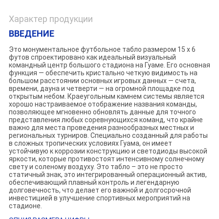
Характер продукции
ВВЕДЕНИЕ
Это монументальное футбольное табло размером 15 x 6
футов спроектировано как идеальный визуальный
командный центр большого стадиона на Гуаме. Его основная
функция — обеспечить кристально четкую видимость на
большом расстоянии основных игровых данных — счета,
времени, дауна и четверти — на огромной площадке под
открытым небом. Краеугольным камнем системы является
хорошо настраиваемое отображение названия команды,
позволяющее мгновенно обновлять данные для точного
представления любых соревнующихся команд, что крайне
важно для места проведения разнообразных местных и
региональных турниров. Специально созданный для работы
в сложных тропических условиях Гуама, он имеет
устойчивую к коррозии конструкцию и светодиоды высокой
яркости, которые противостоят интенсивному солнечному
свету и соленому воздуху. Это табло – это не просто
статичный знак, это интегрированный операционный актив,
обеспечивающий плавный контроль и легендарную
долговечность, что делает его важной и долгосрочной
инвестицией в улучшение спортивных мероприятий на
стадионе.