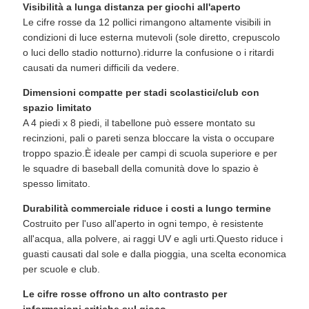
Visibilità a lunga distanza per giochi all'aperto
Le cifre rosse da 12 pollici rimangono altamente visibili in
condizioni di luce esterna mutevoli (sole diretto, crepuscolo
o luci dello stadio notturno).ridurre la confusione o i ritardi
causati da numeri difficili da vedere.
Dimensioni compatte per stadi scolastici/club con
spazio limitato
A 4 piedi x 8 piedi, il tabellone può essere montato su
recinzioni, pali o pareti senza bloccare la vista o occupare
troppo spazio.È ideale per campi di scuola superiore e per
le squadre di baseball della comunità dove lo spazio è
spesso limitato.
Durabilità commerciale riduce i costi a lungo termine
Costruito per l'uso all'aperto in ogni tempo, è resistente
all'acqua, alla polvere, ai raggi UV e agli urti.Questo riduce i
guasti causati dal sole e dalla pioggia, una scelta economica
per scuole e club.
Le cifre rosse offrono un alto contrasto per