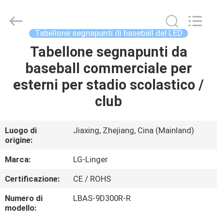
Jiaxing
Linger
Electronic
Technology
Co.,
Tabellone segnapunti di baseball del LED
Ltd..
All
Tabellone segnapunti da
CASA
Rights
Reserved.
baseball commerciale per
PRODOTTI
esterni per stadio scolastico /
club
CIRCA
NOI
Luogo di
Jiaxing, Zhejiang, Cina (Mainland)
origine:
GIRO
Marca:
LG-Linger
DELLA
Certificazione:
CE / ROHS
FABBRICA
Numero di
LBAS-9D300R-R
modello: