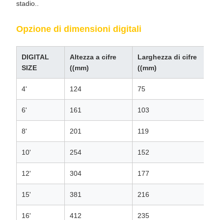
stadio..
Opzione di dimensioni digitali
DIGITAL
Altezza a cifre
Larghezza di cifre
SIZE
((mm)
((mm)
(
4'
124
75
6'
161
103
8'
201
119
10'
254
152
12'
304
177
15'
381
216
16'
412
235