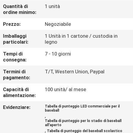
CONTROLLO
Quantità di
1 unità
ordine minimo:
DI
QUALITÀ
Prezzo:
Negoziabile
Imballaggi
1 Unità in 1 cartone / custodia in
CONTATTICI
particolari:
legno
Tempi di
7 - 10 giorni
consegna:
NOTIZIE
Termini di
T/T, Western Union, Paypal
pagamento:
RICHIEDA
Capacità di
100 unità/ al mese
UNA
alimentazione:
CITAZIONE
Evidenziare:
Tabella di punteggio LED commerciale per il
baseball
,
MAPPA
Tabella di punteggio per lo stadio di baseball
all'aperto
DEL
,
Tabella di punteggio del baseball scolastico