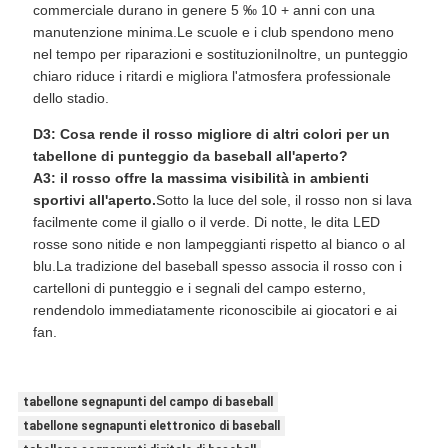
commerciale durano in genere 5 ‰ 10 + anni con una
manutenzione minima.Le scuole e i club spendono meno
nel tempo per riparazioni e sostituzioniInoltre, un punteggio
chiaro riduce i ritardi e migliora l'atmosfera professionale
dello stadio.
D3: Cosa rende il rosso migliore di altri colori per un
tabellone di punteggio da baseball all'aperto?
A3: il rosso offre la massima visibilità in ambienti
sportivi all'aperto.
Sotto la luce del sole, il rosso non si lava
facilmente come il giallo o il verde. Di notte, le dita LED
rosse sono nitide e non lampeggianti rispetto al bianco o al
blu.La tradizione del baseball spesso associa il rosso con i
cartelloni di punteggio e i segnali del campo esterno,
rendendolo immediatamente riconoscibile ai giocatori e ai
fan.
tabellone segnapunti del campo di baseball
tabellone segnapunti elettronico di baseball