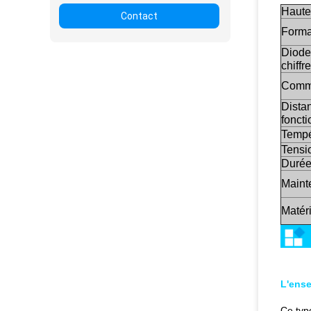
Hauteu
Contact
Forma
Diode
chiffre
Commu
Dista
fonct
Tempé
Tensi
Durée
Maint
Matér
L'ense
Ce type