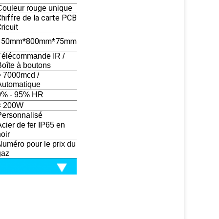
Couleur rouge unique
Chiffre de la carte PCB
ricuit
350mm*800mm*75mm
Télécommande IR /
Boîte à boutons
> 7000mcd /
Automatique
0% - 95% HR
< 200W
Personnalisé
cier de fer IP65 en
oir
Numéro pour le prix du
gaz