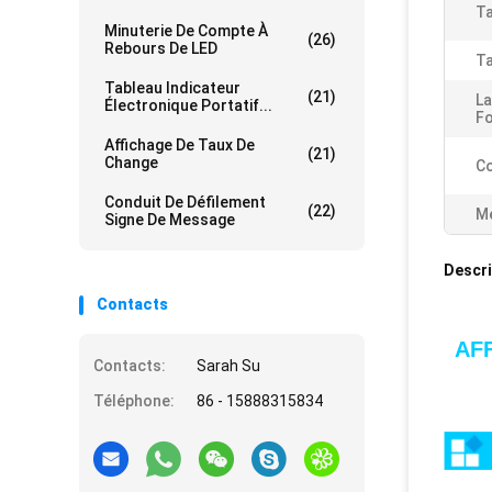
Ta
Minuterie De Compte À
(26)
Rebours De LED
Ta
Tableau Indicateur
(21)
La
Électronique Portatif...
Fo
Affichage De Taux De
(21)
Change
Co
Conduit De Défilement
(22)
Me
Signe De Message
Descri
Contacts
AF
Contacts:
Sarah Su
Téléphone:
86 - 15888315834