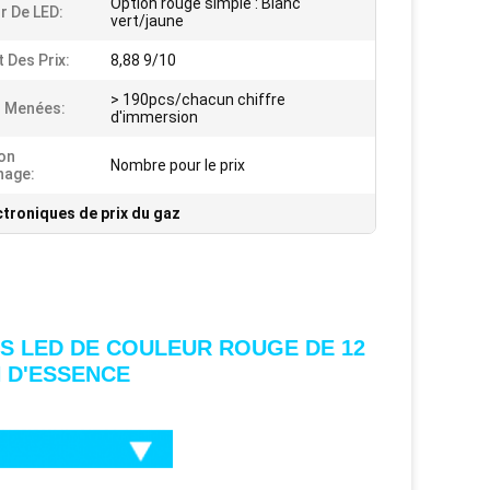
Option rouge simple : Blanc
r De LED:
vert/jaune
 Des Prix:
8,88 9/10
> 190pcs/chacun chiffre
 Menées:
d'immersion
on
Nombre pour le prix
hage:
ctroniques de prix du gaz
ES LED DE COULEUR ROUGE DE 12
 D'ESSENCE