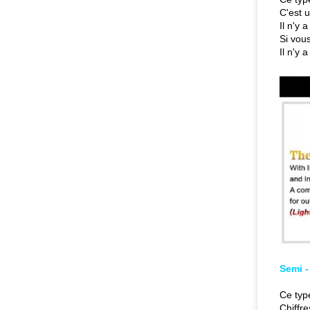
C'est u
Il n'y 
Si vou
Il n'y 
Semi -
Ce type
Chiffre