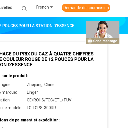
French
uvelles
Demande de soumission
12 POUCES POUR LA STATION D'ESSENCE
HAGE DU PRIX DU GAZ À QUATRE CHIFFRES
E COULEUR ROUGE DE 12 POUCES POUR LA
ION D'ESSENCE
 sur le produit:
rigine:
Zhejiang, Chine
 marque:
Linger
cation:
CE/ROHS/FCC/ETL/TUV
 de modèle:
LG-LGPS-300RR
ions de paiement et expédition: