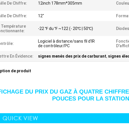
ille De Chiffre:
12inch 178mm*305mm
Couleu
ille De Chiffre:
12"
Format
 Température
-22 ℉ du ℉ ~122 (- 20℃ | 50℃)
Diodes
nctionnante:
Logiciel à distance/sans fil d'IR
Foncti
ntrôle:
de contrôleur/PC
D'affic
ttre En Évidence:
signes menés des prix de carburant
,
signes éle
ption de produit
FICHAGE DU PRIX DU GAZ À QUATRE CHIFFR
POUCES POUR LA STATION