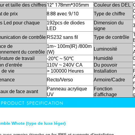
12'' 178mm*305mm
r et taille des chiffres
Couleur des DEL
8.88 avec 9/10
t de prix
Type de chiffre
C
s Led pour chaque
192pcs de diodes
Dimension du
LED
signe
nication de contrôle
RS232 sans fil
Type de contrôle
nce de
1m~ 100m(IR) /800m
Luminosité
ionnement du contrôle
(W)
rature de travail
Humidité
-20℃ ~ 50℃
on d'entrée
110V ~ 240V CA
Du pouvoir
 de vie
> 100000 Heures
Installation
A
enance
Recto/Verso
Armoire/Cadre
n
Panneau acrylique
Fonction
iaux de face avant
UV
d'affichage
mble Whote (type de luxe léger)
 avec armoire étanche en fer IP65 et supports d'installation.