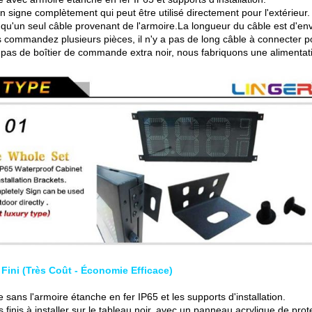
n signe complètement qui peut être utilisé directement pour l'extérieur.
a qu'un seul câble provenant de l'armoire.La longueur du câble est d'en
s commandez plusieurs pièces, il n'y a pas de long câble à connecter 
a pas de boîtier de commande extra noir, nous fabriquons une alimentatio
 Fini (Très Coût - Économie Efficace)
 sans l'armoire étanche en fer IP65 et les supports d'installation.
s finis à installer sur le tableau noir, avec un panneau acrylique de pro