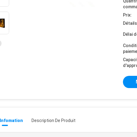
Quanti
comma
Prix:
Détail
Délai d
Condit
paieme
Capaci
d'appr
 Infomation
Description De Produit