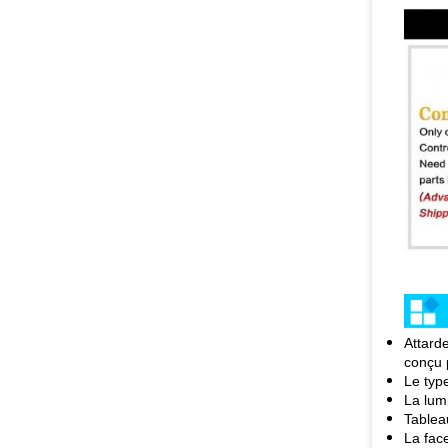
Attarde
conçu 
Le type
La lumi
Tablea
La fac