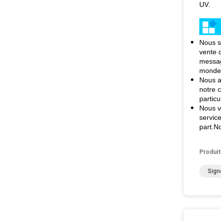
UV.
Nous s
vente 
message
monde 
Nous a
notre 
particu
Nous vo
servic
part.N
Produit
Sign