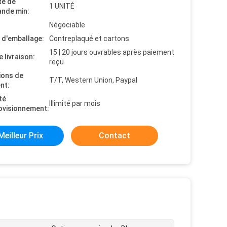
té de
1 UNITÉ
nde min:
Négociable
s d'emballage:
Contreplaqué et cartons
15 | 20 jours ouvrables après paiement
e livraison:
reçu
ions de
T/T, Western Union, Paypal
nt:
té
Illimité par mois
ovisionnement:
Meilleur Prix
Contact