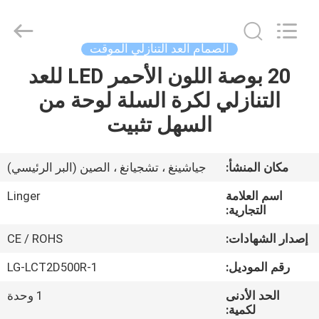
Linger
Electronic
Technology
Co.,
Ltd..
الصمام العد التنازلي الموقت
All
Rights
20 بوصة اللون الأحمر LED للعد
مسكن
Reserved.
التنازلي لكرة السلة لوحة من
منتجات
السهل تثبيت
معلومات
مكان المنشأ:
جياشينغ ، تشجيانغ ، الصين (البر الرئيسي)
عنا
اسم العلامة
Linger
التجارية:
جولة
إصدار الشهادات:
CE / ROHS
في
رقم الموديل:
LG-LCT2D500R-1
المعمل
الحد الأدنى
1 وحدة
لكمية: