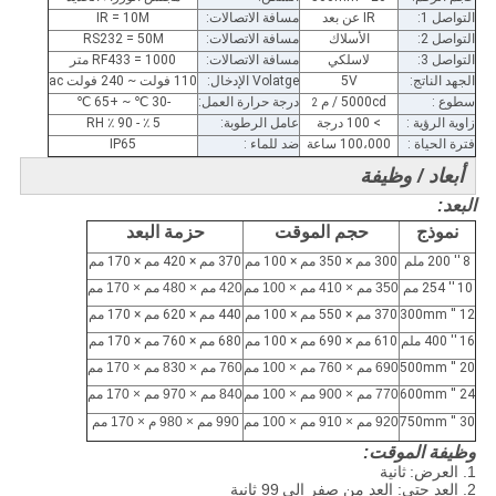
التواصل 1:
IR عن بعد
مسافة الاتصالات:
IR = 10M
التواصل 2:
الأسلاك
مسافة الاتصالات:
RS232 = 50M
التواصل 3:
لاسلكي
مسافة الاتصالات:
RF433 = 1000 متر
الجهد الناتج:
5V
Volatge الإدخال:
110 فولت ~ 240 فولت ac
سطوع :
5000cd / م
درجة حرارة العمل:
-30
℃
~ +65
℃
2
زاوية الرؤية :
> 100 درجة
عامل الرطوبة:
5 ٪ - 90 ٪ RH
فترة الحياة :
100،000 ساعة
ضد للماء :
IP65
أبعاد / وظيفة
البعد:
نموذج
حجم الموقت
حزمة البعد
8 '' 200 ملم
300 مم × 350 مم × 100 مم
370 مم × 420 مم × 170 مم
10 '' 254 مم
350 مم × 410 مم × 100 مم
420 مم × 480 مم × 170 مم
12 '' 300mm
370 مم × 550 مم × 100 مم
440 مم × 620 مم × 170 مم
16 '' 400 ملم
610 مم × 690 مم × 100 مم
680 مم × 760 مم × 170 مم
20 '' 500mm
690 مم × 760 مم × 100 مم
760 مم × 830 مم × 170 مم
24 '' 600mm
770 مم × 900 مم × 100 مم
840 مم × 970 مم × 170 مم
30 '' 750mm
920 مم × 910 مم × 100 مم
990 مم × 980 م
× 170 مم
وظيفة الموقت:
1. العرض:
ثانية
2. العد حتى: العد من صفر إلى
99 ثانية