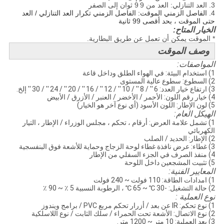
3. العد التنازلي: العد من 9
9 ثوان إلى الصفر
4.
الفاصل الزمني الموقت: الفاصل الزمني تكرار العد التنازلي / العد
حتى الموقت ، بحد أقصى 99 ثانية
الخيار المتاح:
* الموقت يمكن أن تعمل عن طريق البطارية.
وصف الموقت
المواصفات:
1) استخدام البيئة: في الهواء الطلق وداخل قاعة
2) السطوع: سطوع عالية المستوى
3) ارتفاع خيار العدد: 6 '' / 8 '' / 10 '' / 12 '' / 16 '' / 20 '' / 24 '' / 30 '' إلخ.
4) خيار رقم اللون: الأحمر / الأخضر / العنبر / الأزرق / الأبيض
5) لون الإطار: اللون الأسود (أي نوع آخر هو الخيار)
الهيكل العام:
1) تشمل علامة العرض: أرقام ، تحكم ، مجلس الوزراء / الإطار ، التيار
الكهربائي
2) الإطار: الحديد / الصلب
3) غطاء: عرض نافذة غطاء لوحة الزجاج وحماية للأشعة فوق البنفسجية
4) منفذ الصرف في الجزء السفلي من الإطار
5) تثبيت المشجعين داخل اللوحة
المعايير الفنية:
1) امدادات الطاقة: 110 فولت ~ 240 فولت
2) حالة التشغيل: -30 ℃ ~ 65 ℃ ، الرطوبة النسبية 5 ٪ ~ 90 ٪
نوع العملية :
1) نوع تحكم: IR عن بعد / أزرار تحكم مربع PVC / برامج ويندوز
2) نوع الاتصال: الأشعة تحت الحمراء / سلك الثابت / نوع اللاسلكية
3) بعد العملية: 10 متر ~ 1200 متر.