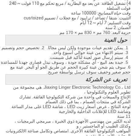
4) تشغيل الطاقة: عن بعد مع البطارية / مربع تحكم مع 110 فولت ~ 240
فولت السلطة
وقت حياة المصابيح:
100000 ساعة
التثبيت:
شنقا / تصاعد / ترايبود / مع عجلات / تصميم custoized
وقت التسليم: 7
أيام ~ 12 أيام
الضمان:
2 سنة
حزمة البعد:
760 مم × 830 مم × 170 مم
حول العينة
1. يمكن تقديم عينات موجودة ولكن ليس مجانًا.
2. تخصيص حجم وتصميم تخطيط هي موضع ترحيب.
3. سيتم الانتهاء من عينة حوالي أسبوع واحد.
4. سيتم إرسال صور لعينة لتأكيد قبل شيبمنت.
5. جيدة بعد البيع - أي مشكلة جودة ، وسوف نبذل قصارى جهدنا للمساعدة في حل المشكلة.
6. سوف يتم شحن عينة كبيرة الحجم عن طريق الجو أو البحر.
عينة مع
حجم صغير وخفيف سوف ترسل بواسطة صريح.
تعريف عن الشركة
Jiaxing Linger Electronic Technology Co.، Ltd. هي مجموعة من
تطوير العلوم والتكنولوجيا ،
الإنتاج والمبيعات في واحدة من شركة التكنولوجيا الفائقة. تشارك
الشركة في منتجات الصمام ، بما في ذلك الصمام
لوحة النتائج ، عرض أسعار زيت LED ، شاشة LED على مدار الساعة
وشاشة LED للإعلانات الداخلية والخارجية
11 سنة
لديه الكثير من مهندسي الأجهزة ذوي الخبرة ، مبرمجي البرمجيات ،
وكذلك الطبيب أو الماجستير ، و
المواهب التكنولوجيا الفائقة الأخرى.
امتصاص وتكامل صناعة الالكترونيات
المحلية والأجنبية المتقدمة