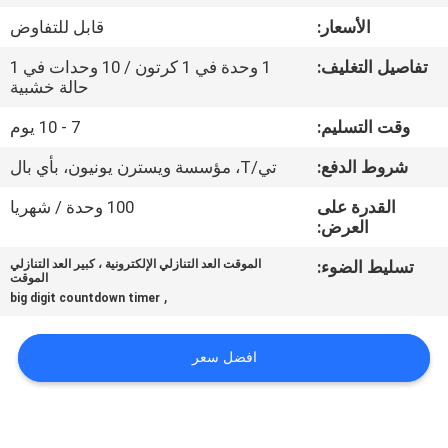
مراقبة
الأسعار:
قابل للتفاوض
الجودة
تفاصيل التغليف:
1 وحدة في 1 كرتون / 10 وحدات في 1
حالة خشبية
اتصل
وقت التسليم:
7 - 10 يوم
بنا
شروط الدفع:
تي/T، مؤسسة ويسترن يونيون، بأي بال
أخبار
القدرة على
100 وحدة / شهريا
العرض:
تسليط الضوء:
الموقت العد التنازلي الإلكترونية ، كبير العد التنازلي
اطلب
الموقت
,
big digit countdown timer
اقتباس
افضل سعر
خريطة
الموقع