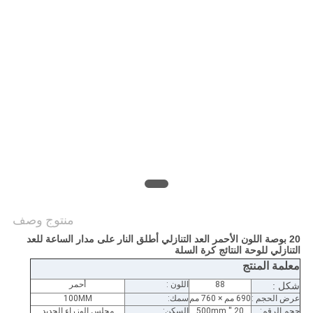
PRIVACY
POLICY
منتوج وصف
20 بوصة اللون الأحمر العد التنازلي أطلق النار على مدار الساعة للعد
التنازلي للوحة النتائج كرة السلة
معلمة المنتج
88
اللون :
أحمر
شكل :
عرض الحجم :
690 مم × 760 مم
سمك:
100MM
حجم الرقم:
20 '' 500mm
السكن:
مجلس الوزراء الحديد