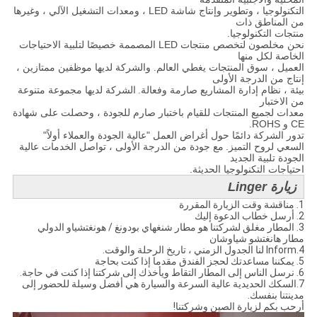
التكنولوجيا ، وتطوير وإنتاج شاشة LED ، ومعدات التشغيل الآلي ، وغيرها
من المناطق ذات
منتجات التكنولوجيا.
نحن مخلصون لتخصص منتجات LED المصممة خصيصًا لتلبية الاحتياجات
الخاصة لكل منها
العميل ، سوق المنتجات يغطي العالم. والشركة لديها موظفين ممتازين ،
إنتاج من الدرجة الأولى
بيئة ، نظام إدارة المشاريع صارمة وفعالة.
الشركة لديها مجموعة متنوعة
من الاختبار
معدات لجميع المنتجات للقيام باختبار صارم للجودة ، وحصلت على شهادة
CE و ROHS.
تدور الشركة دائمًا حول أغراض العمل "عالية الجودة والعملاء أولاً"
السعي لروح التميز.
مع جودة من الدرجة الأولى ، تواصل الخدمات عالية
الجودة تلبية الجديد
احتياجات التكنولوجيا الحديثة.
زيارة Linger
1. مناقشة وقت الزيارة المقررة
2. أرسل خطاب الدعوة إليك
3. المطار مغلق لشركتنا هو مطار شنغهاي بودونغ / هونغتشياو الدولي
مطار هانغتشو شياوشان
4.Inform لنا الجدول الزمني ، تاريخ الرحلة والوقت.
5. يمكننا مساعدتك لحجز الفندق مقدما إذا كنت بحاجة
6. نرسل الناس إلى المطار التقاط ويأخذك إلى شركتنا إذا كنت في حاجة.
7.السكك الحديدية عالية السرعة والسيارة هي أفضل وسيلة للحضور إلى
مدينتنا بنفسك.
أرحب بكم لزيارة الصين وشركتنا!