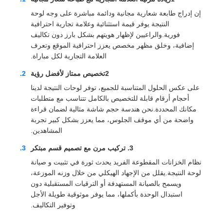
إن إدراج طابعة شعارية مجانية ودائمة مباشرة على وجه لوحة
النتيجة يوفر قيمة استثنائية وعلامة تجارية احترافية
فورية.والراعيين لإظهار هويتهم بشكل بارز دون تكاليف
إضافية، وخلق مظهر مخصص يعزز احترافية الموقع وتعرف
العلامة التجارية لكل مباراة.
2تخصيص ممتاز لأفضل رؤية
على عكس الحلول المتناسبة للجميع، توفر لوحات النتيجة لدينا
أحجام أرقام قابلة للتخصيص بالكامل تتناسب مع متطلبات
مكانك المحددة.نحن هندسة حجم شاشة مثالية لضمان قراءة
واضحة من أي موقف الجلوس، مما يعزز بشكل كبير تجربة
المشاهدين.
3. تركيب مرن مع تصميم قسم مبتكر
نظام الخزانات المقطوعة الفريد يحدث ثورة في تثبيت و صيانة
لوحة النتيجة.يقلل من الإجهاد الهيكلي من خلال وزنه الموزعة،
ويسمح بالصيانة المستهدفة أو الترقيات المستقبلية دون
استبدال الوحدة بأكملها، مما يوفر موثوقية طويلة الأجل
وتوفير التكاليف.