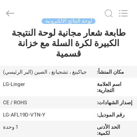
Linger
Electronic
Technology
Co.,
Ltd..
لوحة النتائج الالكترونية
All
Rights
طابعة شعار مجانية لوحة النتيجة
مسكن
Reserved.
الكبيرة لكرة السلة مع خزانة
منتجات
قسمية
معلومات
مكان المنشأ:
جياكينغ ، تشجيانغ ، الصين (البر الرئيسي)
عنا
اسم العلامة
LG-Linger
التجارية:
جولة
إصدار الشهادات:
CE / ROHS
في
رقم الموديل:
LG-AFL19D-VTN-Y
المعمل
الحد الأدنى
1 وحدة
لكمية: