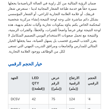
ضمان الرؤية المثالية من كل زاوية في الصالة الرياضيةما يجعلها
مميزة حقاً هو خدمة طباعة الشعار المجانية لدينا - سنعرض شعار
فريقك، أو علامة العلامة التجارية للراعي، أو الشعار المؤسسي
بشكل دائم مباشرة على وجه لوحة النتيجة،إنشاء مركزية شخصية
لمحكمة الخاص بكتم بناؤه بمكونات تجارية وآليات تحكم بديهية، هذه
لوحة النتيجة توفر عرضاً واضحاً للفترات، والخطأ، والفترات الزمنية،
والنتيجة مع تحمل صعوبات الاستخدام اليومي.التصميم المتكامل لا
يعزز الجذب البصري فحسب بل يسهل الصيانة، مما يجعلها الخيار
المثالي للمدارس والجامعات ومرافق التدريب المهني التي تسعى
لكل من الوظائف ووجود العلامة التجارية.
خيار الحجم الرقمي
الحجم
الارتفاع
عرض
LED
الجهد
الرقمي
الرقمية
الرقم
QTY
((ملم)
((ملم))
((قطعة))
DC5V
42
75
124
4'