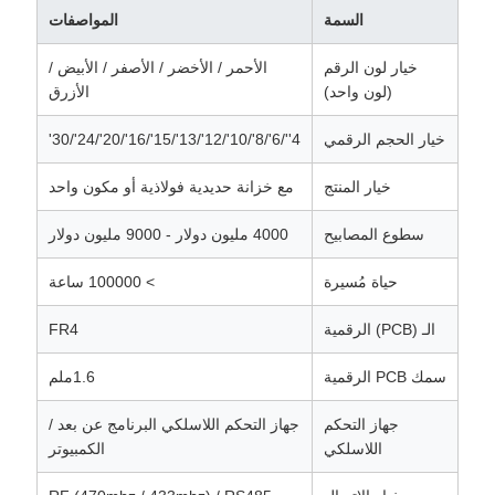
السمة
المواصفات
خيار لون الرقم
الأحمر / الأخضر / الأصفر / الأبيض /
(لون واحد)
الأزرق
خيار الحجم الرقمي
4''/6'/8'/10'/12'/13'/15'/16'/20'/24'/30'
خيار المنتج
مع خزانة حديدية فولاذية أو مكون واحد
سطوع المصابيح
4000 مليون دولار - 9000 مليون دولار
حياة مُسيرة
> 100000 ساعة
الـ (PCB) الرقمية
FR4
سمك PCB الرقمية
1.6ملم
جهاز التحكم
جهاز التحكم اللاسلكي البرنامج عن بعد /
اللاسلكي
الكمبيوتر