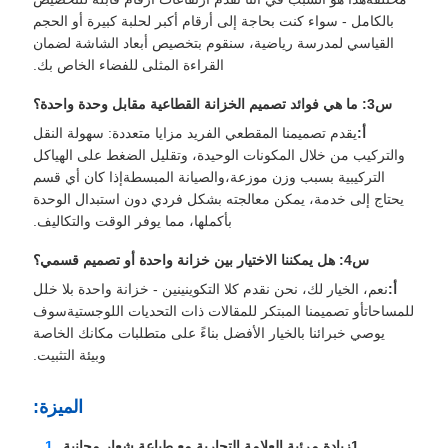
بالكامل - سواء كنت بحاجة إلى أرقام أكبر لحلبة كبيرة أو الحجم
القياسي لمدرسة رياضية، سنقوم بتخصيص أبعاد الشاشة لضمان
القراءة المثلى للفضاء الخاص بك.
س3: ما هي فوائد تصميم الخزانة القطاعية مقابل وحدة واحدة؟
أ:
يقدم تصميمنا المقطعي الفريد مزايا متعددة: سهولة النقل
والتركيب من خلال المكونات الوحيدة، وتقليل الضغط على الهياكل
التركيبية بسبب وزن موزعة،والصيانة المبسطةإذا كان أي قسم
يحتاج إلى خدمة، يمكن معالجته بشكل فردي دون استبدال الوحدة
بأكملها، مما يوفر الوقت والتكاليف.
س4: هل يمكننا الاختيار بين خزانة واحدة أو تصميم قسمي؟
أ:
نعم، الخيار لك، نحن نقدم كلا التكوينينين - خزانة واحدة بلا خلل
للمساحاتأو تصميمنا المبتكر للمقالات ذات التحديات اللوجستيةسوف
يوصي خبرائنا بالخيار الأفضل بناءً على متطلبات مكانك الخاصة
وبيئة التثبيت.
الميزة:
1زيادة مرئية العلامة التجارية مع طباعة شعار مجانية