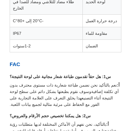
لوحة الحديد
طلاء مضاد للتلاشي ومضاد للصدأ في
الخارج
درجة حرارة العمل
-20°C إلى +80°C
مقاومة للماء
IP67
الضمان
1-2سنوات
FAC
س1: هل حقاً تقدمون طباعة شعار مجانية على لوحة النتيجة؟
أ:
نعم بالتأكيد نحن نضمن طباعة شعارية ذات مستوى محترف بدون
أي تكلفة إضافيةوسوف نقوم بطبعتها بشكل دائم على سطح لوحة
النتيجة أثناء التصنيعهذا يخلق التعرف على العلامة التجارية على
الفور مع الحفاظ على مرئية مثالية لجميع بيانات اللعبة.
س2: هل يمكننا تخصيص حجم الأرقام والعروض؟
أ:
بالتأكيد، نحن نفهم أن الأماكن المختلفة لديها متطلبات رؤية
مختلفةهذا هو السبب في أننا نقدم ارتفاعات أرقام قابلة للتخصيص