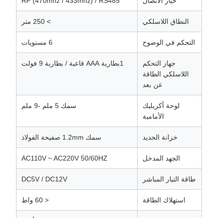
خيار الاتصال
RF (470mhz / 433mhz) / RS485
النطاق اللاسلكي
> 250 متر
التحكم في الوضوح
6 مستويات
جهاز التحكم
1بطارية AAA قاعية / بطارية 9 فولت
اللاسلكي الطاقة
عن بعد
لوحة أكريليك
سمك 5 ملم -9 ملم
الأمامية
خزانة الحديد
سمك 1.2mm صفيحة الفولاذ
الجهد المدخل
AC110V ~ AC220V 50/60HZ
طاقة التيار المباشر
DC5V / DC12V
استهلاك الطاقة
< 60 واط