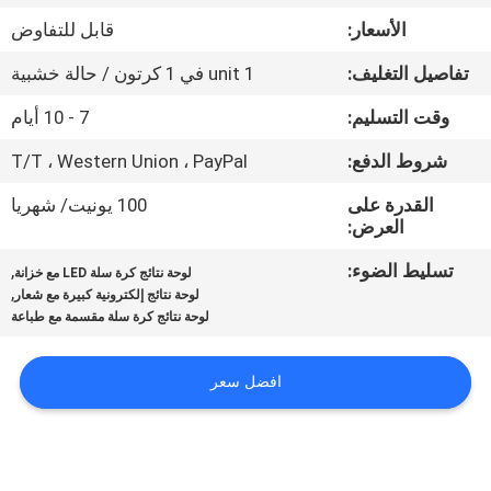
مراقبة
الأسعار:
قابل للتفاوض
الجودة
تفاصيل التغليف:
1 unit في 1 كرتون / حالة خشبية
اتصل
وقت التسليم:
7 - 10 أيام
بنا
شروط الدفع:
T/T ، Western Union ، PayPal
القدرة على
100 يونيت/ شهريا
أخبار
العرض:
تسليط الضوء:
,
لوحة نتائج كرة سلة LED مع خزانة
,
اطلب
لوحة نتائج إلكترونية كبيرة مع شعار
لوحة نتائج كرة سلة مقسمة مع طباعة
اقتباس
افضل سعر
خريطة
الموقع