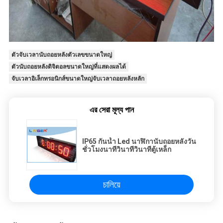
ตัวจับเวลานับถอยหลังตัวเลขขนาดใหญ่
ตัวนับถอยหลังดิจิตอลขนาดใหญ่ที่แสดงผลได้
จับเวลาอิเล็กทรอนิกส์ขนาดใหญ่จับเวลาถอยหลังหลัก
এর সেরা মূল্য পান
IP65 กันน้ำ Led นาฬิกานับถอยหลังวัน
ชั่วโมงนาทีวินาทีวินาทีตู้เหล็ก
চালিয়ে