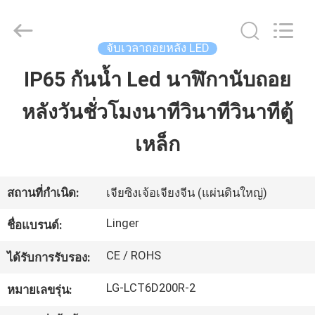
2026
Jiaxing
Linger
Electronic
Technology
จับเวลาถอยหลัง LED
Co.,
Ltd..
All
IP65 กันน้ำ Led นาฬิกานับถอย
บ้าน
Rights
Reserved.
หลังวันชั่วโมงนาทีวินาทีวินาทีตู้
สินค้า
เหล็ก
เกี่ยว
สถานที่กำเนิด:
เจียซิงเจ้อเจียงจีน (แผ่นดินใหญ่)
กับ
Linger
ชื่อแบรนด์:
เรา
CE / ROHS
ได้รับการรับรอง:
LG-LCT6D200R-2
หมายเลขรุ่น:
ทัวร์