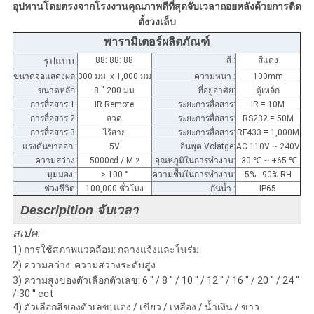
อุปทานโดยตรงจากโรงงานคุณภาพดีที่สุดจับเวลาถอยหลังด้วยการติด
ตั้งวงเล็บ
พารามิเตอร์ผลิตภัณฑ์
รูปแบบ:
88: 88: 88
สี :
สีแดง
ขนาดจอแสดงผล:
300 มม. x 1,000 มม
ความหนา :
100mm
ขนาดหลัก:
8 '' 200 มม
ที่อยู่อาศัย:
ตู้เหล็ก
การสื่อสาร 1:
IR Remote
ระยะการสื่อสาร:
IR = 10M
การสื่อสาร 2:
ลวด
ระยะการสื่อสาร:
RS232 = 50M
การสื่อสาร 3:
ไร้สาย
ระยะการสื่อสาร:
RF433 = 1,000M
แรงดันขาออก :
5V
อินพุต Volatge:
AC 110V ~ 240V
ความสว่าง:
5000cd / M
อุณหภูมิในการทำงาน:
-30
℃
~ +65
℃
2
มุมมอง :
> 100 °
ความชื้นในการทำงาน:
5% - 90% RH
ช่วงชีวิต:
100,000 ชั่วโมง
กันน้ำ :
IP65
Descripition จับเวลา
สเปค:
1) การใช้สภาพแวดล้อม: กลางแจ้งและในร่ม
2) ความสว่าง: ความสว่างระดับสูง
3) ความสูงของตัวเลือกตัวเลข: 6 '' / 8 '' / 10 '' / 12 '' / 16 '' / 20 '' / 24 ''
/ 30 '' ect
4) ตัวเลือกสีของตัวเลข: แดง / เขียว / เหลือง / น้ำเงิน / ขาว