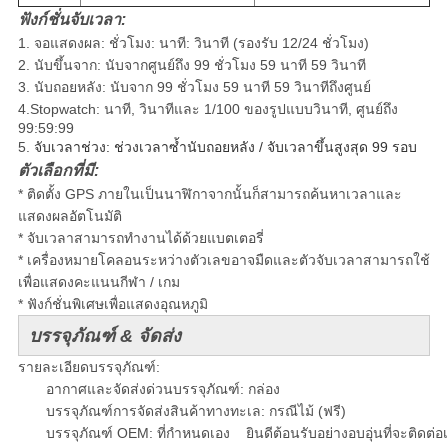
ฟังก์ชั่นจับเวลา:
1. จอแสดงผล: ชั่วโมง: นาที: วินาที (รองรับ 12/24 ชั่วโมง)
2. นับขึ้นจาก: นับจากศูนย์ถึง 99 ชั่วโมง 59 นาที 59 วินาที
3. นับถอยหลัง: นับจาก 99 ชั่วโมง 59 นาที 59 วินาทีถึงศูนย์
4.Stopwatch: นาที, วินาทีและ 1/100 ของรูปแบบวินาที, ศูนย์ถึง
99:59:99
5.
จับเวลาช่วง: ช่วงเวลาซ้ำนับถอยหลัง / จับเวลาขึ้นสูงสุด 99 รอบ
ตัวเลือกที่มี:
* ติดตั้ง GPS ภายในเป็นนาฬิกาจากนั้นก็สามารถค้นหาเวลาและ
แสดงผลอัตโนมัติ
* จับเวลาสามารถทำงานได้ด้วยแบตเตอรี่
* เครื่องหมายโคลอนระหว่างตัวเลขอาจมืดและตัวจับเวลาสามารถใช้
เพื่อแสดงคะแนนกีฬา / เกม
* ฟังก์ชั่นพิเศษเพื่อแสดงอุณหภูมิ
บรรจุภัณฑ์ & จัดส่ง
รายละเอียดบรรจุภัณฑ์:
อากาศและจัดส่งด่วนบรรจุภัณฑ์: กล่อง
บรรจุภัณฑ์การจัดส่งสินค้าทางทะเล: กรณีไม้ (ฟรี)
บรรจุภัณฑ์ OEM: ที่กำหนดเอง
ยินดีต้อนรับอย่างอบอุ่นที่จะติดต่อ