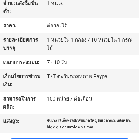
จำนวนสั่งซื้อขั้น
1 หน่วย
โรงงาน
ต่ำ:
ราคา:
ต่อรองได้
ควบคุม
รายละเอียดการ
1 หน่วยใน 1 กล่อง / 10 หน่วยใน 1 กรณี
คุณภาพ
บรรจุ:
ไม้
เวลาการส่งมอบ:
7 - 10 วัน
ติดต่อ
เงื่อนไขการชำระ
T/T ตะวันตกสหภาพ Paypal
เรา
เงิน:
สามารถในการ
100 หน่วย / ต่อเดือน
ข่าว
ผลิต:
,
แสงสูง:
จับเวลาอิเล็กทรอนิกส์ขนาดใหญ่จับเวลาถอยหลังหลัก
big digit countdown timer
ขอ