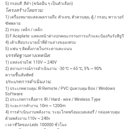
5) กรอบสี: สีดำ (ชนิดอื่น ๆ เป็นตัวเลือก)
โครงสร้างโดยรวม:
1) เครื่องหมายแสดงผลรวมถึง: ตัวเลข, ตัวควบคุม, ตู้ / กรอบ, พาวเวอร์
ซัพพลาย
2) กรอบ: เหล็ก / เหล็ก
3) F Aceplate: แสดงหน้าต่างปกคณะกรรมการแก้วและป้องกันรังสียูวี
4) เต้าเสียบระบายน้ำที่ด้านล่างของเฟรม
5) แฟน ๆ ติดตั้งภายในกระดานคะแนน
บรรทัดฐานทางเทคนิค:
1) แหล่งจ่ายไฟ: 110V ~ 240V
2) สถานการณ์การดำเนินงาน: -30 ℃ ~ 65 ℃, 5% ~ 90%
ความชื้นสัมพัทธ์
ประเภทการดำเนินงาน:
1) ประเภทควบคุม: IR Remote / PVC ปุ่มควบคุม Box / Windows
Software
2) ประเภทการสื่อสาร: IR / Hard - wire / Wireless Type
3) ระยะการทำงาน: 10m ~ 1200m
4) การดำเนินงานพลังงาน: ระยะไกลพร้อมแบตเตอรี่ / กล่องควบคุม
ด้วยพลังงาน 110v ~ 240v
เวลาชีวิตของ Leds:
100000 ชั่วโมง