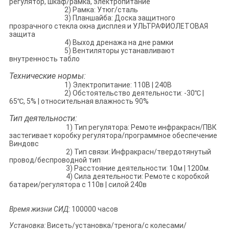
регулятор, шкаф/рамка, электропитание
2) Рамка: Утюг/сталь
3) Планшайба: Доска защитного
прозрачного стекла окна дисплея и УЛЬТРАФИОЛЕТОВАЯ
защита
4) Выход дренажа на дне рамки
5) Вентиляторы устанавливают
внутренность табло
Технические нормы:
1) Электропитание: 110В | 240В
2) Обстоятельство деятельности: -30℃ |
65℃, 5% | относительная влажность 90%
Тип деятельности:
1) Тип регулятора: Ремоте инфракрасн/ПВК
застегивает коробку регулятора/программное обеспечение
Виндовс
2) Тип связи: Инфракрасн/твердотянутый
провод/беспроводной тип
3) Расстояние деятельности: 10м | 1200м.
4) Сила деятельности: Ремоте с коробкой
батареи/регулятора с 110в | силой 240в
Время жизни СИД:
100000 часов
Установка:
Висеть/установка/тренога/с колесами/