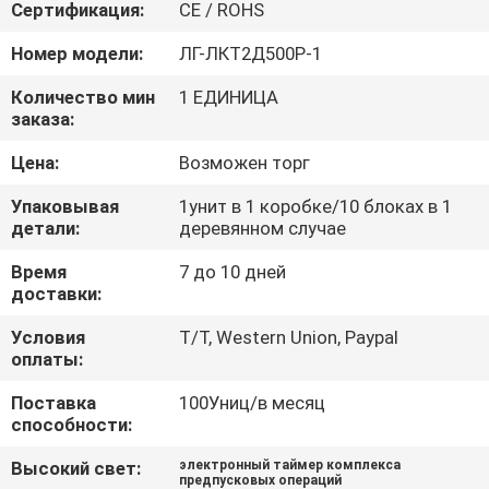
КАЧЕСТВА
Сертификация:
CE / ROHS
Номер модели:
ЛГ-ЛКТ2Д500Р-1
СВЯЖИТЕСЬ
Количество мин
1 ЕДИНИЦА
МЫ
заказа:
Цена:
Возможен торг
НОВОСТИ
Упаковывая
1унит в 1 коробке/10 блоках в 1
детали:
деревянном случае
СПРОСИТЕ
Время
7 до 10 дней
ЦИТАТУ
доставки:
Условия
T/T, Western Union, Paypal
оплаты:
КАРТА
САЙТА
Поставка
100Униц/в месяц
способности:
Высокий свет:
электронный таймер комплекса
PRIVACY
предпусковых операций