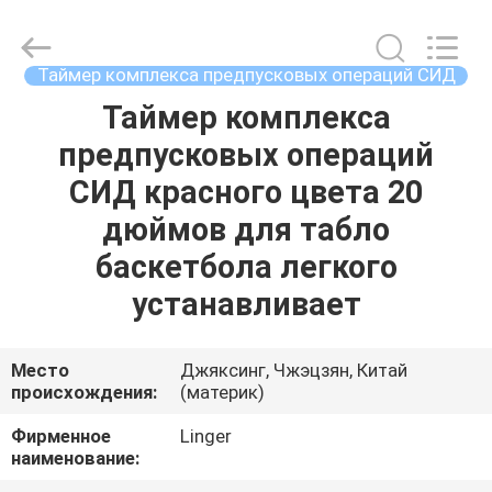
Linger
Electronic
Technology
Co.,
Ltd..
Таймер комплекса предпусковых операций СИД
All
Rights
Таймер комплекса
ДОМ
Reserved.
предпусковых операций
ПРОДУКТЫ
СИД красного цвета 20
дюймов для табло
О
баскетбола легкого
НАС
устанавливает
ПУТЕШЕСТВИЕ
Место
Джяксинг, Чжэцзян, Китай
происхождения:
(материк)
ФАБРИКИ
Фирменное
Linger
наименование:
ПРОВЕРКА