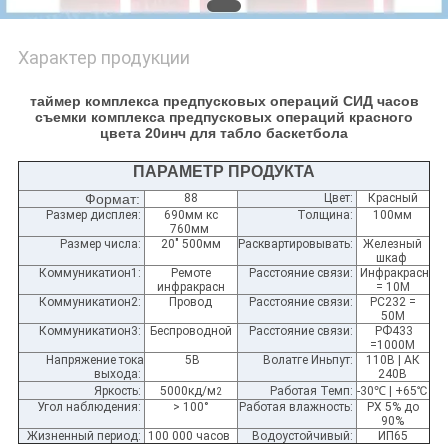
Характер продукции
таймер комплекса предпусковых операций СИД часов
съемки комплекса предпусковых операций красного
цвета 20инч для табло баскетбола
ПАРАМЕТР ПРОДУКТА
Формат:
88
Цвет:
Красный
Размер дисплея:
690мм кс
Толщина:
100мм
760мм
Размер числа:
20" 500мм
Расквартировывать:
Железный
шкаф
Коммуникатион1:
Ремоте
Расстояние связи:
Инфракрасн
инфракрасн
= 10М
Коммуникатион2:
Провод
Расстояние связи:
РС232 =
50М
Коммуникатион3:
Беспроводной
Расстояние связи:
РФ433
=1000М
Напряжение тока
5В
Волатге Иньпут:
110В | АК
выхода:
240В
Яркость:
5000кд/м
Работая Темп:
-30
℃
| +65℃
2
Угол наблюдения:
> 100°
Работая влажность:
РХ 5% до
90%
Жизненный период:
100 000 часов
Водоустойчивый:
ИП65