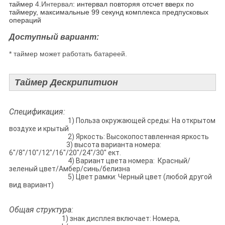
таймер
4.Интервал
: интервал повторяя отсчет вверх по
таймеру, максимальные 99 секунд комплекса предпусковых
операций
Доступный вариант:
* таймер может работать батареей.
Таймер Дескрипитион
Спецификация:
1) Польза окружающей среды: На открытом
воздухе и крытый
2) Яркость: Высокопоставленная яркость
3) высота варианта номера:
6"/8"/10"/12"/16"/20"/24"/30" ект.
4) Вариант цвета номера: Красный/
зеленый цвет/Амбер/синь/белизна
5) Цвет рамки: Черный цвет (любой другой
вид вариант)
Общая структура:
1) знак дисплея включает: Номера,