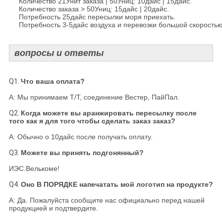
Количество 21Унит заказа | 50Униц: 10дайс | 15дайс.
Количество заказа > 50Униц: 15дайс | 20дайс.
Потребность 25дайс пересылки моря приехать.
Потребность 3-5дайс воздуха и перевозки большой скоростью
вопросы и ответы
Q1.
Что ваша оплата?
А: Мы принимаем Т/Т, соединение Вестер, ПайПал.
Q2.
Когда можете вы аранжировать пересылку после
того как я для того чтобы сделать заказ заказ?
А: Обычно о 10дайс после получать оплату.
Q3.
Можете вы принять подгонянный?
ИЭС.Велькоме!
Q4.
Оно В ПОРЯДКЕ напечатать мой логотип на продукте?
А: Да. Пожалуйста сообщите нас официально перед нашей
продукцией и подтвердите.