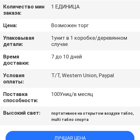
КАЧЕСТВА
Количество мин
1 ЕДИНИЦА
заказа:
СВЯЖИТЕСЬ
Цена:
Возможен торг
МЫ
Упаковывая
1унит в 1 коробке/деревянном
детали:
случае
НОВОСТИ
Время
7 до 10 дней
доставки:
СПРОСИТЕ
Условия
T/T, Western Union, Paypal
оплаты:
ЦИТАТУ
Поставка
100Униц/в месяц
способности:
КАРТА
Высокий свет:
,
портативное на открытом воздухе табло
САЙТА
multi табло спорта
PRIVACY
ЛУЧШАЯ ЦЕНА