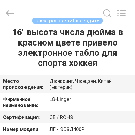
Linger
Electronic
Technology
Co.,
Ltd..
электронное табло водить
All
Rights
16" высота числа дюйма в
ДОМ
Reserved.
красном цвете привело
ПРОДУКТЫ
электронное табло для
спорта хоккея
О
НАС
Место
Джяксинг, Чжэцзян, Китай
происхождения:
(материк)
ПУТЕШЕСТВИЕ
Фирменное
LG-Linger
наименование:
ФАБРИКИ
Сертификация:
CE / ROHS
ПРОВЕРКА
Номер модели:
ЛГ - ЭС8Д400Р