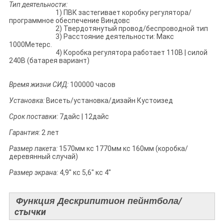
Тип деятельности:
1) ПВК застегивает коробку регулятора/
программное обеспечение Виндовс
2) Твердотянутый провод/беспроводной тип
3) Расстояние деятельности: Макс
1000Метерс.
4) Коробка регулятора работает 110В | силой
240В (батарея вариант)
Время жизни СИД:
100000 часов
Установка:
Висеть/установка/дизайн Кустоизед
Срок поставки:
7дайс | 12дайс
Гарантия:
2 лет
Размер пакета:
1570мм кс 1770мм кс 160мм (коробка/
деревянный случай)
Размер экрана:
4,9" кс 5,6" кс 4"
/
Функция Дескрипитион пейнтбола
стычки