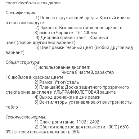
спорт футбола и так далее.
Спецификация:
1) Польза окружающей среды: Крытый или на
открытом воздухе
2) Яркость: Высокопоставленная яркость
3) высота Чаракте: 16" 400мм
4) Дисплей привел цвет: Красный
цвет (любой другой вид вариант)
5) Цвет рамки: Черный цвет (любой другой вид
вариант)
Общая структура:
1) использование дисплея:
Числа 8 частей, характер
16 дюймов в красном цвете
2) Рамка: Утюг/сталь
3) Планшайба: Доска защитного прозрачного
стекла окна дисплея и УЛЬТРАФИОЛЕТОВАЯ защита
4) Выход дренажа на дне рамки
5) Вентиляторы устанавливают внутренность
табло
Технические нормы:
1) Электропитание: 110В | 240В
2) Обстоятельство деятельности: -30℃ | 65℃,
0% | относительная влажность 95%