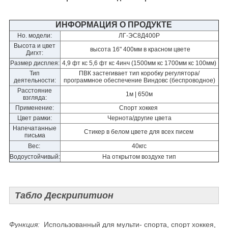
ИНФОРМАЦИЯ О ПРОДУКТЕ
Но. модели:
ЛГ-ЭС8Д400Р
Высота и цвет
высота 16" 400мм в красном цвете
Дигхт:
Размер дисплея:
4,9 фт кс 5,6 фт кс 4инч (1500мм кс 1700мм кс 100мм)
Тип
ПВК застегивает тип коробку регулятора/
деятельности:
программное обеспечение Виндовс (беспроводное)
Расстояние
1м | 650м
взгляда:
Применение:
Спорт хоккея
Цвет рамки:
Чернота/другие цвета
Напечатанные
Стикер в белом цвете для всех писем
письма
Вес:
40кгс
Водоустойчивый:
На открытом воздухе тип
Табло Дескрипитион
Функция:
Использованный для мульти- спорта, спорт хоккея,