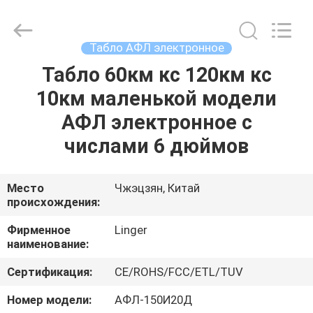
Linger
Electronic
Technology
Co.,
Ltd..
Табло АФЛ электронное
All
Rights
Табло 60км кс 120км кс
ДОМ
Reserved.
10км маленькой модели
ПРОДУКТЫ
АФЛ электронное с
числами 6 дюймов
О
НАС
Место
Чжэцзян, Китай
происхождения:
ПУТЕШЕСТВИЕ
Фирменное
Linger
наименование:
ФАБРИКИ
Сертификация:
CE/ROHS/FCC/ETL/TUV
ПРОВЕРКА
Номер модели:
АФЛ-150И20Д