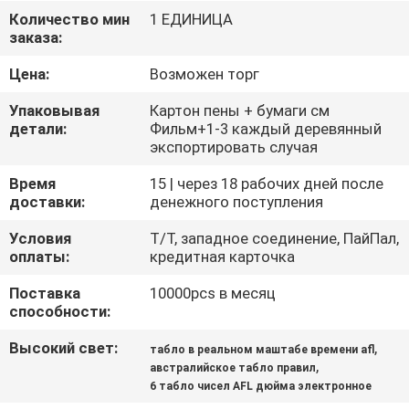
КАЧЕСТВА
Количество мин
1 ЕДИНИЦА
заказа:
СВЯЖИТЕСЬ
Цена:
Возможен торг
МЫ
Упаковывая
Картон пены + бумаги см
детали:
Фильм+1-3 каждый деревянный
экспортировать случая
НОВОСТИ
Время
15 | через 18 рабочих дней после
доставки:
денежного поступления
СПРОСИТЕ
Условия
Т/Т, западное соединение, ПайПал,
ЦИТАТУ
оплаты:
кредитная карточка
Поставка
10000pcs в месяц
КАРТА
способности:
САЙТА
Высокий свет:
,
табло в реальном маштабе времени afl
,
австралийское табло правил
6 табло чисел AFL дюйма электронное
PRIVACY