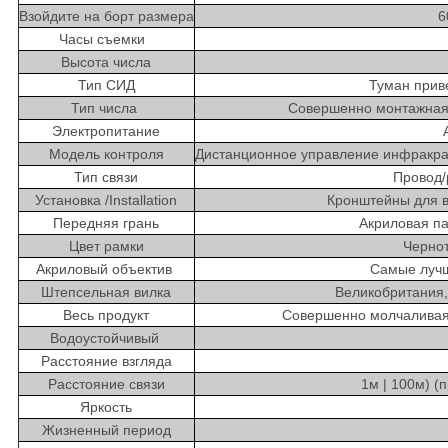
Взойдите на борт размера
6
Часы съемки
Высота числа
Тип СИД
Туман прив
Тип числа
Совершенно монтажная
Электропитание
Модель контроля
Дистанционное управление инфракра
Тип связи
Провод/
Установка /Installation
Кронштейны для в
Передняя грань
Акриловая п
Цвет рамки
Чернот
Акриловый объектив
Самые лучш
Штепсельная вилка
Великобритания,
Весь продукт
Совершенно молчаливая
Водоустойчивый
Расстояние взгляда
Расстояние связи
1м | 100м) (
Яркость
Жизненный период