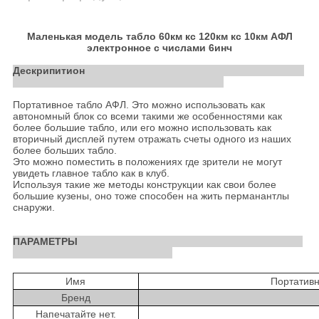
Маленькая модель табло 60км кс 120км кс 10км АФЛ
электронное с числами 6инч
Дескрипитион
Портативное табло АФЛ. Это можно использовать как
автономный блок со всеми такими же особенностями как
более большие табло, или его можно использовать как
вторичный дисплей путем отражать счеты одного из наших
более больших табло.
Это можно поместить в положениях где зрители не могут
увидеть главное табло как в клуб.
Используя такие же методы конструкции как свои более
большие кузены, оно тоже способен на жить перманантлы
снаружи.
ПАРАМЕТРЫ
Имя
Портативн
Бренд
Напечатайте нет.