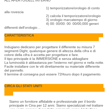
ALL'APERTO/DELL'INTERNO
1) temporizzatore/orologio di conto
alla rovescia
2) calcola il temporizzatore/orologio
3) orologio marcatempo di giorno
4) 00: 00/00: 00: 00/00,000 generi
differenti dell'orologio…
CARATTERISTICA
Indugiano dedicano per progettare il differente su misura 7
segmenti Dight, qualunque genere di altezza della cifra e di
colore della cifra è accetta per progettare e fare.
Il tipo principale è la IMMERSIONE e senza abbagliare
La luminosità è abbastanza per l'esterno nel giorno e nella notte.
Facile installare con le viti direttamente su materiale differente
del pannello.
Il termine di consegna può essere 72Hours dopo il pagamento.
CIRCA GLI STATI UNITI
Siamo un fornitore affidabile e professionale per il bordo
principale in Cina per 12 anni. Siamo specializzati nel trattare