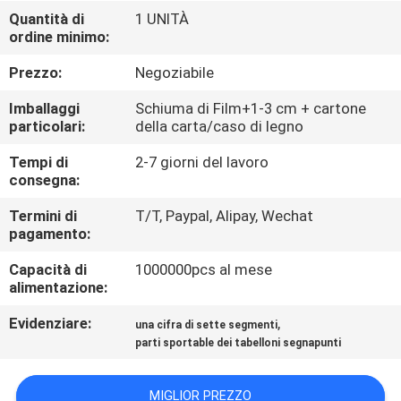
CONTROLLO
Quantità di
1 UNITÀ
ordine minimo:
DI
QUALITÀ
Prezzo:
Negoziabile
Imballaggi
Schiuma di Film+1-3 cm + cartone
CONTATTICI
particolari:
della carta/caso di legno
Tempi di
2-7 giorni del lavoro
consegna:
NOTIZIE
Termini di
T/T, Paypal, Alipay, Wechat
pagamento:
RICHIEDA
Capacità di
1000000pcs al mese
UNA
alimentazione:
CITAZIONE
Evidenziare:
,
una cifra di sette segmenti
parti sportable dei tabelloni segnapunti
MAPPA
DEL
MIGLIOR PREZZO