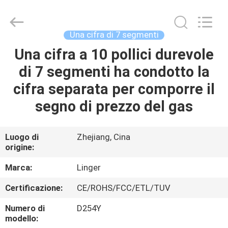
Jiaxing
Linger
Electronic
Technology
Co.,
Una cifra di 7 segmenti
Ltd..
All
Una cifra a 10 pollici durevole
CASA
Rights
Reserved.
di 7 segmenti ha condotto la
PRODOTTI
cifra separata per comporre il
segno di prezzo del gas
CIRCA
NOI
Luogo di
Zhejiang, Cina
origine:
GIRO
Marca:
Linger
DELLA
Certificazione:
CE/ROHS/FCC/ETL/TUV
FABBRICA
Numero di
D254Y
modello: