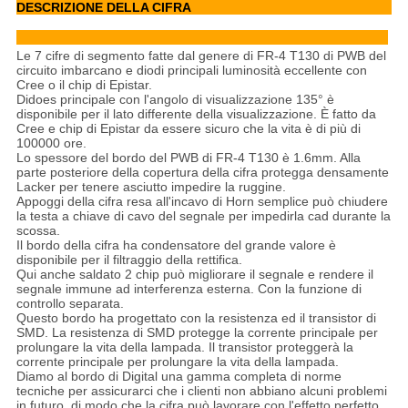
DESCRIZIONE DELLA CIFRA
Le 7 cifre di segmento fatte dal genere di FR-4 T130 di PWB del
circuito imbarcano e diodi principali luminosità eccellente con
Cree o il chip di Epistar.
Didoes principale con l'angolo di visualizzazione 135° è
disponibile per il lato differente della visualizzazione. È fatto da
Cree e chip di Epistar da essere sicuro che la vita è di più di
100000 ore.
Lo spessore del bordo del PWB di FR-4 T130 è 1.6mm. Alla
parte posteriore della copertura della cifra protegga densamente
Lacker per tenere asciutto impedire la ruggine.
Appoggi della cifra resa all'incavo di Horn semplice può chiudere
la testa a chiave di cavo del segnale per impedirla cad durante la
scossa.
Il bordo della cifra ha condensatore del grande valore è
disponibile per il filtraggio della rettifica.
Qui anche saldato 2 chip può migliorare il segnale e rendere il
segnale immune ad interferenza esterna. Con la funzione di
controllo separata.
Questo bordo ha progettato con la resistenza ed il transistor di
SMD. La resistenza di SMD protegge la corrente principale per
prolungare la vita della lampada. Il transistor proteggerà la
corrente principale per prolungare la vita della lampada.
Diamo al bordo di Digital una gamma completa di norme
tecniche per assicurarci che i clienti non abbiano alcuni problemi
in futuro, di modo che la cifra può lavorare con l'effetto perfetto.