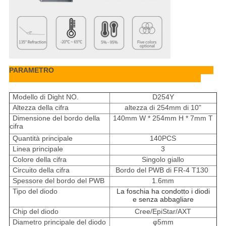
PARAMETRO
Modello di Dight NO.
D254Y
Altezza della cifra
altezza di 254mm di 10"
Dimensione del bordo della
140mm W * 254mm H * 7mm T
cifra
Quantità principale
140PCS
Linea principale
3
Colore della cifra
Singolo giallo
Circuito della cifra
Bordo del PWB di FR-4 T130
Spessore del bordo del PWB
1.6mm
Tipo del diodo
La foschia ha condotto i diodi
e senza abbagliare
Chip del diodo
Cree/EpiStar/AXT
Diametro principale del diodo
φ5mm