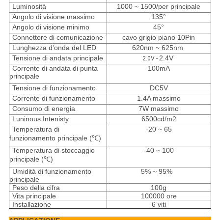
Luminosità
1000 ~ 1500/per principale
Angolo di visione massimo
135°
Angolo di visione minimo
45°
Connettore di comunicazione
cavo grigio piano 10Pin
Lunghezza d'onda del LED
620nm ~ 625nm
Tensione di andata principale
2.4V
2.0V -
Corrente di andata di punta
100mA
principale
Tensione di funzionamento
DC5V
Corrente di funzionamento
1.4A massimo
Consumo di energia
7W massimo
Luninous Intenisty
6500cd/m2
Temperatura di
-20 ~ 65
funzionamento principale (℃)
Temperatura di stoccaggio
-40 ~ 100
principale (℃)
Umidità di funzionamento
5% ~ 95%
principale
Peso della cifra
100g
Vita principale
100000 ore
Installazione
6 viti