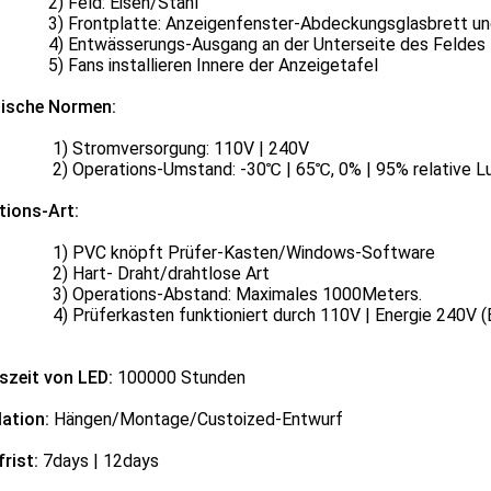
Feld: Eisen/Stahl
rontplatte: Anzeigenfenster-Abdeckungsglasbrett und
ntwässerungs-Ausgang an der Unterseite des Feldes
ans installieren Innere der Anzeigetafel
ische Normen:
tromversorgung: 110V | 240V
erations-Umstand: -30℃ | 65℃, 0% | 95% relative Luf
tions-Art:
VC knöpft Prüfer-Kasten/Windows-Software
art- Draht/drahtlose Art
perations-Abstand: Maximales 1000Meters.
üferkasten funktioniert durch 110V | Energie 240V (Batt
szeit von LED:
100000 Stunden
lation:
Hängen/Montage/Custoized-Entwurf
frist:
7days | 12days