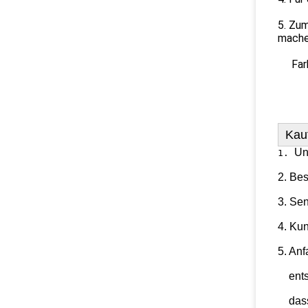
5. Zum
mache
Farbe 
Kau
Un
1. 
2. Bes
3. Se
4. Kun
5. An
    en
    da