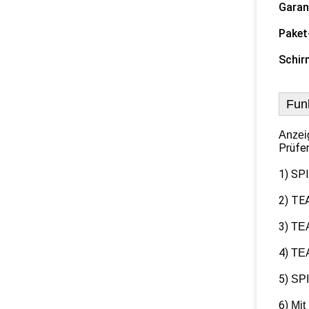
Garan
Paket
Schir
Fun
Anzeig
Prüfer
1) SPI
2) TEA
3)
TEA
4)
TEA
5)
SPI
6)
Mit