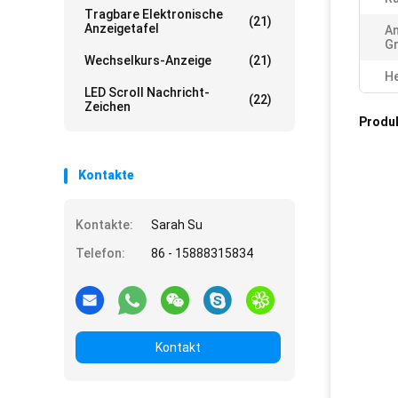
Tragbare Elektronische
(21)
Anzeigetafel
An
G
Wechselkurs-Anzeige
(21)
He
LED Scroll Nachricht-
(22)
Zeichen
Produ
Kontakte
Kontakte:
Sarah Su
Telefon:
86 - 15888315834
Kontakt