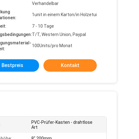
Verhandelbar
ckung
1unit in einem Karton/in Holzetui
ationen:
eit:
7 - 10 Tage
gsbedingungen:
T/T, Western Union, Paypal
gungsmaterial-
100Units/pro Monat
it:
Bestpreis
Kontakt
PVC-Prüfer-Kasten - drahtlose
:
Art
nhöhe:
8" 200mm