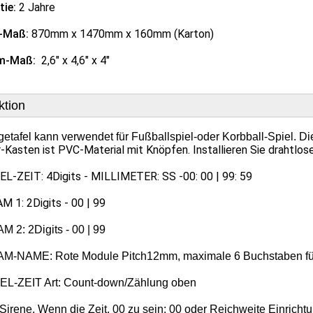
tie:
2 Jahre
-Maß:
870mm x 1470mm x 160mm (Karton)
m-Maß:
2,6" x 4,6" x 4"
ktion
etafel kann verwendet für Fußballspiel-oder Korbball-Spiel. Di
-Kasten ist PVC-Material mit Knöpfen. Installieren Sie drahtlo
EL-ZEIT: 4Digits - MILLIMETER: SS -00: 00 | 99: 59
M 1: 2Digits - 00 | 99
M 2: 2Digits - 00 | 99
M-NAME: Rote Module Pitch12mm, maximale 6 Buchstaben fü
EL-ZEIT Art: Count-down/Zählung oben
 Sirene. Wenn die Zeit, 00 zu sein: 00 oder Reichweite Einrichtu