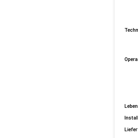
2) 
3) F
4) E
5) F
Techn
1) S
2) Op
Opera
1) P
2) H
3) O
4) Pr
Leben
Instal
Liefer