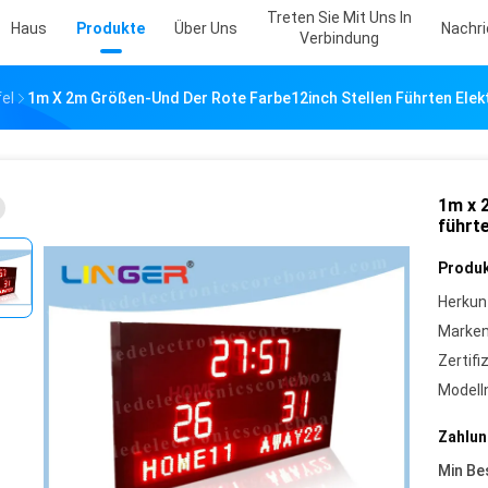
Treten Sie Mit Uns In
Haus
Produkte
Über Uns
Nachr
Verbindung
el
1m X 2m Größen-Und Der Rote Farbe12inch Stellen Führten Elekt
1m x 
führte
Produk
Herkun
Marke
Zertifi
Model
Zahlun
Min Be