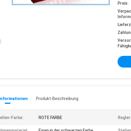
Preis:
Verpa
Inform
Lieferz
Zahlun
Versor
Fähigke
informationen
Produkt-Beschreibung
ellen-Farbe:
ROTE FARBE
Regler
hmenmaterial:
Eisen in der schwarzen Farbe
Stelle