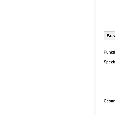
Bes
Funkti
Spezif
1) G
2) H
3) H
4) An
5) Ra
Gesam
1) An
6 S