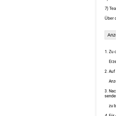
7)
Tea
Über d
Anze
1. Zu 
Erzeu
2. Auf
Anzei
3. Nac
sende
zu be
4. Für