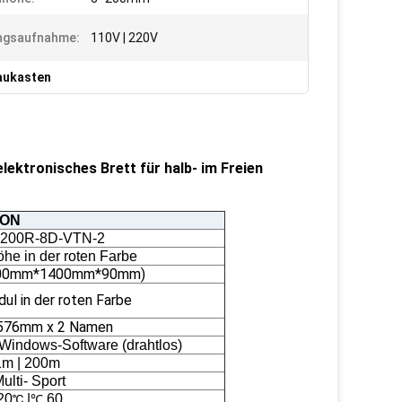
ngsaufnahme:
110V | 220V
aukasten
lektronisches Brett für halb- im Freien
ION
200R-8D-VTN-2
e in der roten Farbe
00mm*1400mm*90mm)
 in der roten Farbe
576mm x 2 Namen
Windows-Software (drahtlos)
1m | 200m
ulti- Sport
20
|
60
℃
℃