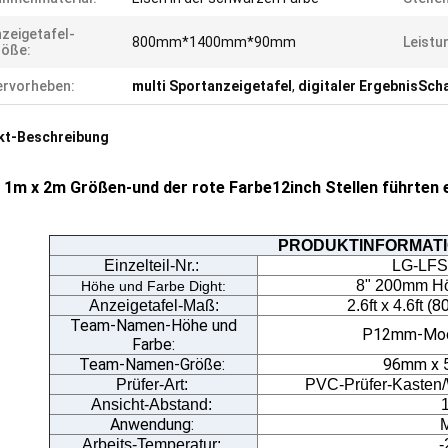
zeigetafel-
800mm*1400mm*90mm
Leistu
röße:
rvorheben:
multi Sportanzeigetafel
,
digitaler ErgebnisSch
kt-Beschreibung
1m x 2m Größen-und der rote Farbe12inch Stellen führten e
PRODUKTINFORMAT
Einzelteil-Nr.:
LG-LFS
8" 200mm Höh
Höhe und Farbe Dight:
8
Anzeigetafel-Maß
:
2.6ft x 4.6ft (
Team-Namen-Höhe und
P12mm-Modul
Farbe:
Team-Namen-Größe:
96mm x 
Prüfer-Art:
PVC-Prüfer-Kasten/
Ansicht-Abstand:
Anwendung:
M
Arbeits-Temperatur:
-