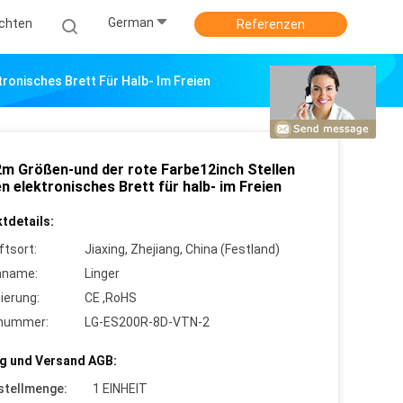
German
ichten
Referenzen
ronisches Brett Für Halb- Im Freien
2m Größen-und der rote Farbe12inch Stellen
n elektronisches Brett für halb- im Freien
tdetails:
ftsort:
Jiaxing, Zhejiang, China (Festland)
nname:
Linger
zierung:
CE ,RoHS
lnummer:
LG-ES200R-8D-VTN-2
g und Versand AGB:
stellmenge:
1 EINHEIT