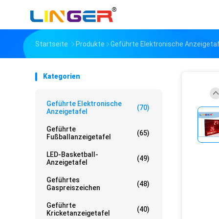
Startseite
Produkte
Geführte Elektronische Anzeigetaf
Kategorien
Geführte Elektronische
(70)
Anzeigetafel
Geführte
(65)
Fußballanzeigetafel
LED-Basketball-
(49)
Anzeigetafel
Geführtes
(48)
Gaspreiszeichen
Geführte
(40)
Kricketanzeigetafel