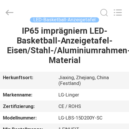
Linger
Electronic
Technology
Co.,
Ltd..
LED-Basketball-Anzeigetafel
All
Rights
IP65 imprägniern LED-
HAUS
Reserved.
Basketball-Anzeigetafel-
PRODUKTE
Eisen/Stahl-/Aluminiumrahmen
Material
ÜBER
UNS
Herkunftsort:
Jiaxing, Zhejiang, China
(Festland)
FABRIK-
Markenname:
LG-Linger
AUSFLUG
Zertifizierung:
CE / ROHS
Modellnummer:
LG-LBS-15D200Y-SC
QUALITÄTSKONTROLLE