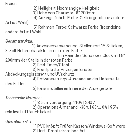
Freien
2) Helligkeit: Hochrangige Helligkeit
3) Höhe von Characte: 8" 200mm
4) Anzeige führte Farbe: Gelb (irgendeine andere
Art ist Wahl)
5) Rahmen-Farbe: Schwarze Farbe (irgendeine
andere Art ist Wahl)
Gesamtstruktur:
1) Anzeigenverwendung: Stellen mit 15 Stücken,
8-Zoll-Höhencharakter in der roten Farbe
Ein Paar des Schusses Clcok mit 8"
200mm der Stelle in der roten Farbe
2) Feld: Eisen/Stahl
3) Frontplatte: Anzeigenfenster-
Abdeckungsglasbrett und UVschutz
4) Entwässerungs-Ausgang an der Unterseite
des Feldes
5) Fans installieren Innere der Anzeigetafel
Technische Normen:
1) Stromversorgung: 110V | 240V
2) Operations-Umstand: -30℃ | 65℃, 0% | 95%
relative Luftfeuchtigkeit
Operations-Art:
1) PVC knöpft Prüfer-Kasten/Windows-Software
2) Hart- Draht/drahtlose Art