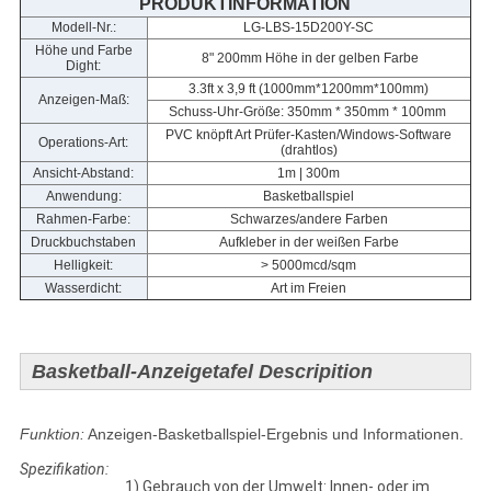
PRODUKTINFORMATION
Modell-Nr.:
LG-LBS-15D200Y-SC
Höhe und Farbe
8" 200mm Höhe in der gelben Farbe
Dight:
3.3ft x 3,9 ft (1000mm*1200mm*100mm)
Anzeigen-Maß:
Schuss-Uhr-Größe: 350mm * 350mm * 100mm
PVC knöpft Art Prüfer-Kasten/Windows-Software
Operations-Art:
(drahtlos)
Ansicht-Abstand:
1m | 300m
Anwendung:
Basketballspiel
Rahmen-Farbe:
Schwarzes/andere Farben
Druckbuchstaben
Aufkleber in der weißen Farbe
Helligkeit:
> 5000mcd/sqm
Wasserdicht:
Art im Freien
Basketball-Anzeigetafel Descripition
Funktion:
Anzeigen-Basketballspiel-Ergebnis und Informationen.
Spezifikation:
1) Gebrauch von der Umwelt: Innen- oder im