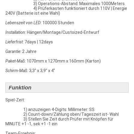
3) Operations-Abstand: Maximales 1000Meters.
4) Prüferkasten funktioniert durch 110V | Energie
240V (Batterie ist eine Wahl)
Lebenszeit von LED:
100000 Stunden
Installation:
Hängen/Montage/Custoized-Entwurf
Lieferfrist:
7days | 12days
Garantie:
2 Jahre
Paket-Maß:
1070mm x 1270mm x 160mm (Karton)
Schirm-Maß:
3,3" x 3,9" x 4"
Funktion
Spiel-Zeit:
1) anzuzeigen 4-Digits: Millimeter: SS
2) Count-down/Zählung oben/Tageszeit ist- Wahl
3) Stellen Sie Zeit durch Prüfer mit Knöpfen für
MINUTE +1 -1, sek +1 -1 ein
Team-Ergebnis: