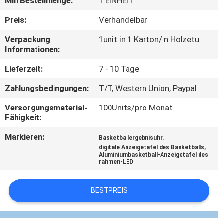
Min Bestellmenge:
1 EINHEIT
TRETEN
Preis:
Verhandelbar
SIE
Verpackung
1unit in 1 Karton/in Holzetui
Informationen:
MIT
UNS
Lieferzeit:
7 - 10 Tage
IN
Zahlungsbedingungen:
T/T, Western Union, Paypal
VERBINDUNG
Versorgungsmaterial-
100Units/pro Monat
Fähigkeit:
NACHRICHTEN
Markieren:
,
Basketballergebnisuhr
,
digitale Anzeigetafel des Basketballs
Aluminiumbasketball-Anzeigetafel des
rahmen-LED
FORDERN
SIE
BESTPREIS
EIN
ZITAT