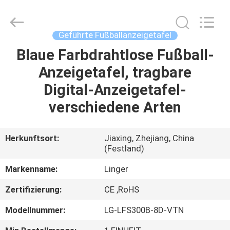
Linger
Electronic
Technology
Co.,
Ltd..
Geführte Fußballanzeigetafel
All
Rights
Blaue Farbdrahtlose Fußball-
HAUS
Reserved.
Anzeigetafel, tragbare
PRODUKTE
Digital-Anzeigetafel-
verschiedene Arten
ÜBER
UNS
Herkunftsort:
Jiaxing, Zhejiang, China
(Festland)
FABRIK-
Markenname:
Linger
AUSFLUG
Zertifizierung:
CE ,RoHS
Modellnummer:
LG-LFS300B-8D-VTN
QUALITÄTSKONTROLLE