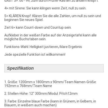
GAST 3>: 00 - 99, zum durch Prüfer-Kasten zu ändern knöpft.
4> mit Sirene: Sie kann klingen wenn Zeit, null zu sein.
5> KLÄREN Knopf: Klären Sie die alle Zahlen, um null zu sein und
beginnen Sie neues Spiel.
Zeit 6> kann Count-down und Countup sein.
Aufkleber in der weißen Farbe auf der Anzeigetafel kann alle
mögliche Buchstaben sein.
Funktions-Wahl: Helligkeit justieren,/klare Ergebnis
Jede spezielle Funktion ist willkommen!
Spezifikation
1. Größe: 1200mm x 1800mm x 90mm/Team Namen-Größe:
192mm x 768mm/Team Name
2. Stellen-Höhe: 12" 300mm/Modul: Pitch12mm
3. Farbe: Einzelne blaue Farbe (kann in Grünem, in Gelbem, in
Blauem, in weißem auch machen)