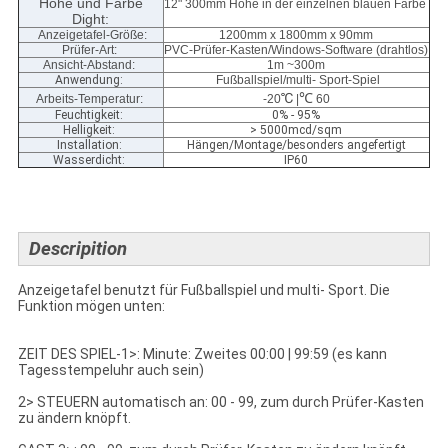
Höhe und Farbe
12" 300mm Höhe in der einzelnen blauen Farbe
Dight:
Anzeigetafel-Größe
:
1200mm x 1800mm x 90mm
Prüfer-Art:
PVC-Prüfer-Kasten/Windows-Software (drahtlos)
Ansicht-Abstand:
1m ~300m
Anwendung:
Fußballspiel/multi- Sport-Spiel
℃
℃
Arbeits-Temperatur:
-20
|
60
Feuchtigkeit:
0% - 95%
Helligkeit:
> 5000mcd/sqm
Installation:
Hängen/Montage/besonders angefertigt
Wasserdicht:
IP60
Descripition
Anzeigetafel benutzt für Fußballspiel und multi- Sport. Die
Funktion mögen unten:
ZEIT DES SPIEL-1>: Minute: Zweites 00:00 | 99:59 (es kann
Tagesstempeluhr auch sein)
2> STEUERN automatisch an: 00 - 99, zum durch Prüfer-Kasten
zu ändern knöpft.