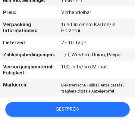
Min Bestellmenge:
1 EINHEIT
TRETEN
Preis:
Verhandelbar
SIE
Verpackung
1unit in einem Karton/in
Informationen:
Holzetui
MIT
UNS
Lieferzeit:
7 - 10 Tage
IN
Zahlungsbedingungen:
T/T, Western Union, Paypal
VERBINDUNG
Versorgungsmaterial-
100Units/pro Monat
Fähigkeit:
NACHRICHTEN
Markieren:
,
Elektronische Fußball-Anzeigetafel
tragbare digitale Anzeigetafel
FORDERN
BESTPREIS
SIE
EIN
ZITAT