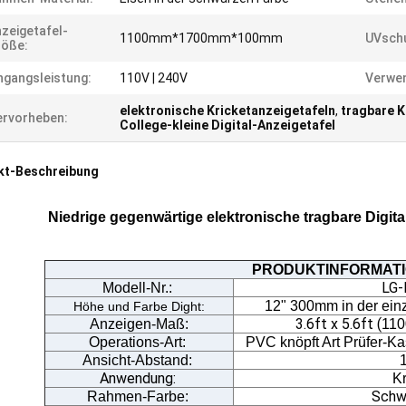
zeigetafel-
1100mm*1700mm*100mm
UVsch
röße:
ngangsleistung:
110V | 240V
Verwe
elektronische Kricketanzeigetafeln
,
tragbare K
rvorheben:
College-kleine Digital-Anzeigetafel
kt-Beschreibung
Niedrige gegenwärtige elektronische tragbare Digital
PRODUKTINFORMAT
LG-
Modell-Nr.:
12" 300mm in der ein
Höhe und Farbe Dight:
3.6ft x 5.6ft (
Anzeigen-Maß
:
110
Operations-Art:
PVC knöpft Art Prüfer-K
Ansicht-Abstand:
Anwendung:
Kr
Schw
Rahmen-Farbe: