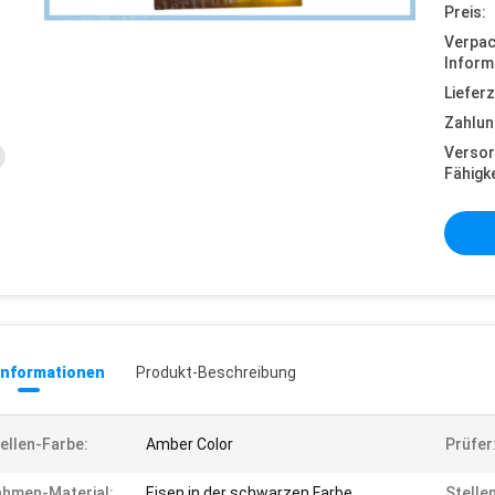
Preis:
Verpa
Inform
Lieferz
Zahlun
Versor
Fähigke
informationen
Produkt-Beschreibung
ellen-Farbe:
Amber Color
Prüfer
hmen-Material:
Eisen in der schwarzen Farbe
Stelle