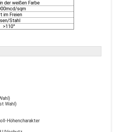
in der weißen Farbe
000mcd/sqm
t im Freien
isen/Stahl
>110°
Wahl)
st Wahl)
Zoll-Höhencharakter
nd UVschutz