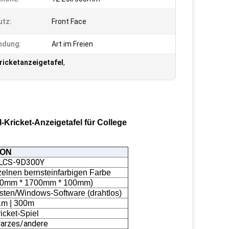
utz:
Front Face
ndung:
Art im Freien
ricketanzeigetafel
,
-Kricket-Anzeigetafel für College
ION
LCS-9D300Y
zelnen bernsteinfarbigen Farbe
)
0mm * 1700mm * 100mm
asten/Windows-Software (drahtlos)
1m | 300m
icket-Spiel
arzes/andere