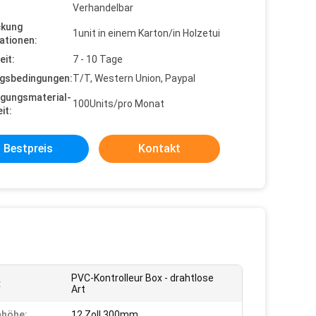
Verhandelbar
ckung
1unit in einem Karton/in Holzetui
ationen:
eit:
7 - 10 Tage
gsbedingungen:
T/T, Western Union, Paypal
gungsmaterial-
100Units/pro Monat
it:
Bestpreis
Kontakt
PVC-Kontrolleur Box - drahtlose
:
Art
nhöhe:
12 Zoll 300mm