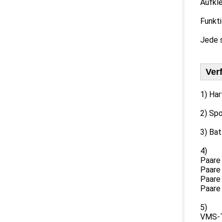
Aufkle
Funkti
Jede s
Ver
1) Har
2) Spo
3) Bat
4)
Paare
Paare
Paare
Paare
5)
VMS-T