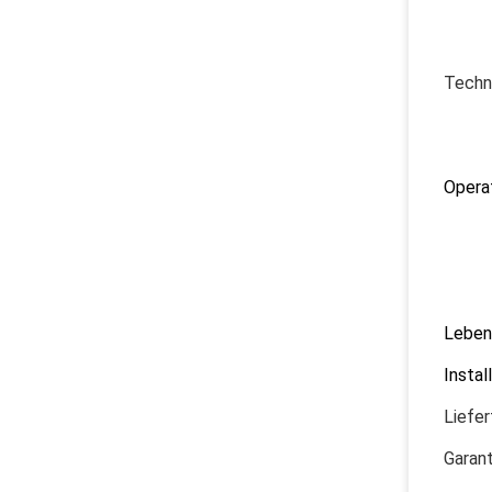
Techn
Operat
1) P
2) H
3) O
4) Pr
Leben
Insta
Liefer
Garant