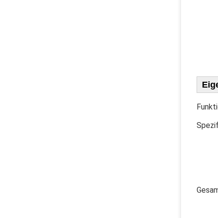
Eig
Funkti
Spezif
Ges