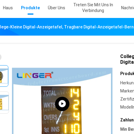
Treten Sie Mit Uns In
Haus
Produkte
Über Uns
Nachr
Verbindung
lege-Kleine Digital-Anzeigetafel, Tragbare Digital-Anzeigetafel-Ber
Colleg
Digit
Produk
Herkun
Marke
Zertifi
Model
Zahlun
Min Be