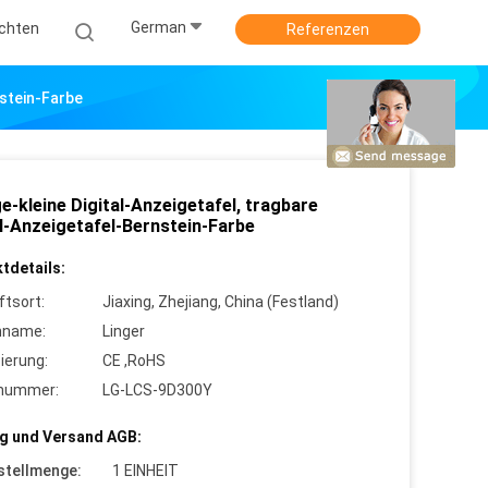
German
ichten
Referenzen
nstein-Farbe
e-kleine Digital-Anzeigetafel, tragbare
al-Anzeigetafel-Bernstein-Farbe
tdetails:
ftsort:
Jiaxing, Zhejiang, China (Festland)
nname:
Linger
zierung:
CE ,RoHS
lnummer:
LG-LCS-9D300Y
g und Versand AGB:
stellmenge:
1 EINHEIT