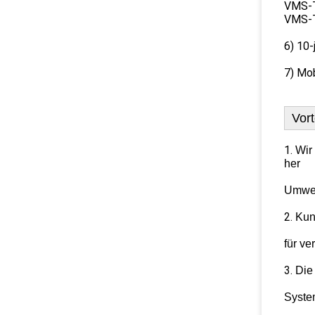
VMS-T
VMS-T
6) 10-
7) Mo
Vort
1.
Wir
her
Umwel
2.
Kun
für ve
3.
Die
Syste