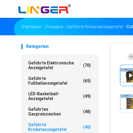
Startseite
Produkte
Geführte Kricketanzeigetafel
Col
Kategorien
Geführte Elektronische
(70)
Anzeigetafel
Geführte
(65)
Fußballanzeigetafel
LED-Basketball-
(49)
Anzeigetafel
Geführtes
(48)
Gaspreiszeichen
Geführte
(40)
Kricketanzeigetafel